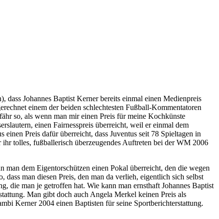
n), dass Johannes Baptist Kerner bereits einmal einen Medienpreis
usgerechnet einem der beiden schlechtesten Fußball-Kommentatoren
efähr so, als wenn man mir einen Preis für meine Kochkünste
slautern, einen Fairnesspreis überreicht, weil er einmal dem
 einen Preis dafür überreicht, dass Juventus seit 78 Spieltagen in
r ihr tolles, fußballerisch überzeugendes Auftreten bei der WM 2006
wenn man dem Eigentorschützen einen Pokal überreicht, den die wegen
 dass man diesen Preis, den man da verlieh, eigentlich sich selbst
ung, die man je getroffen hat. Wie kann man ernsthaft Johannes Baptist
stattung. Man gibt doch auch Angela Merkel keinen Preis als
mbi Kerner 2004 einen Baptisten für seine Sportberichterstattung.