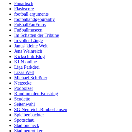
Fanartisch
Flashscore
football arguments
footballandgeography
FußballFanFotos
Fußballmuseen
Im Schatten der Tribüne
In voller Länge
Janus' kleine Welt
Jens Weinreich
Kickschuh-Blog
KLN online
Liga Parkdrei
Lizas Welt
Michael Schröder
Netzecke
Podbolzer
Rund um den Brustring
Scudetto
Seitenwahl
SG Neureich-Bimbeshausen
Spielbeobachter
Spottschau
Stadioncheck
Stadtneurotiker