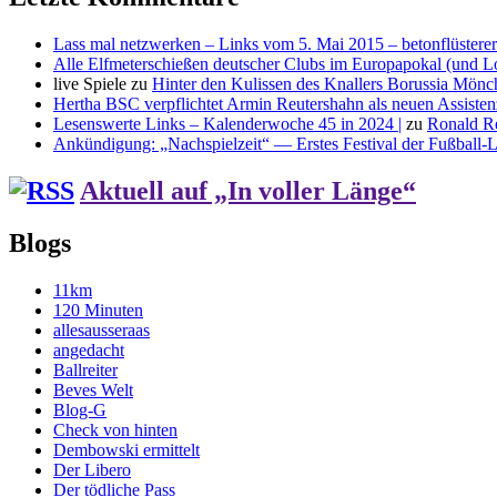
Lass mal netzwerken – Links vom 5. Mai 2015 – betonflüsterer
Alle Elfmeterschießen deutscher Clubs im Europapokal (und L
live Spiele
zu
Hinter den Kulissen des Knallers Borussia Mö
Hertha BSC verpflichtet Armin Reutershahn als neuen Assiste
Lesenswerte Links – Kalenderwoche 45 in 2024 |
zu
Ronald R
Ankündigung: „Nachspielzeit“ — Erstes Festival der Fußball-Li
Aktuell auf „In voller Länge“
Blogs
11km
120 Minuten
allesausseraas
angedacht
Ballreiter
Beves Welt
Blog-G
Check von hinten
Dembowski ermittelt
Der Libero
Der tödliche Pass