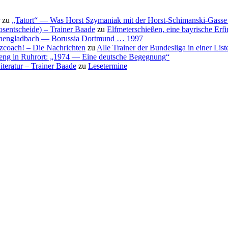
zu
„Tatort“ — Was Horst Szymaniak mit der Horst-Schimanski-Gasse 
osentscheide) – Trainer Baade
zu
Elfmeterschießen, eine bayrische Erf
nchengladbach — Borussia Dortmund … 1997
nzcoach! – Die Nachrichten
zu
Alle Trainer der Bundesliga in einer List
eng in Ruhrort: „1974 — Eine deutsche Begegnung“
teratur – Trainer Baade
zu
Lesetermine