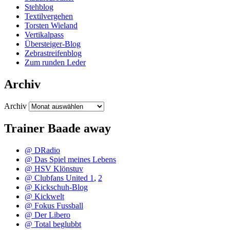
Stehblog
Textilvergehen
Torsten Wieland
Vertikalpass
Übersteiger-Blog
Zebrastreifenblog
Zum runden Leder
Archiv
Archiv
Trainer Baade away
@ DRadio
@ Das Spiel meines Lebens
@ HSV Klönstuv
@ Clubfans United 1
,
2
@ Kickschuh-Blog
@ Kickwelt
@ Fokus Fussball
@ Der Libero
@ Total beglubbt