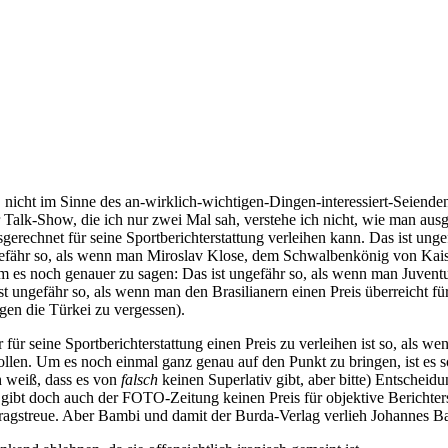
, nicht im Sinne des an-wirklich-wichtigen-Dingen-interessiert-Seiende
r Talk-Show, die ich nur zwei Mal sah, verstehe ich nicht, wie man a
erechnet für seine Sportberichterstattung verleihen kann. Das ist ung
gefähr so, als wenn man Miroslav Klose, dem Schwalbenkönig von Kaiser
Um es noch genauer zu sagen: Das ist ungefähr so, als wenn man Juventus
t ungefähr so, als wenn man den Brasilianern einen Preis überreicht fü
en die Türkei zu vergessen).
für seine Sportberichterstattung einen Preis zu verleihen ist so, als 
len. Um es noch einmal ganz genau auf den Punkt zu bringen, ist es so,
h weiß, dass es von
falsch
keinen Superlativ gibt, aber bitte) Entscheid
gibt doch auch der FOTO-Zeitung keinen Preis für objektive Berichter
tragstreue. Aber Bambi und damit der Burda-Verlag verlieh Johannes Ba