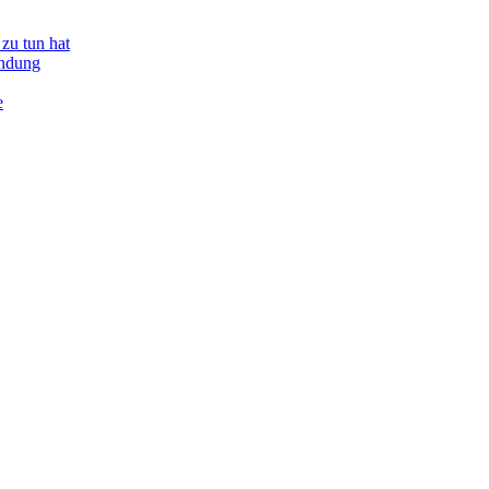
zu tun hat
indung
e