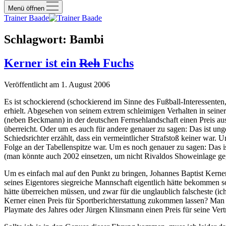
Menü öffnen
Trainer Baade
Schlagwort:
Bambi
Kerner ist ein
Reh
Fuchs
Veröffentlicht am 1. August 2006
Es ist schockierend (schockierend im Sinne des Fußball-Interessenten
erhielt. Abgesehen von seinem extrem schleimigen Verhalten in seine
(neben Beckmann) in der deutschen Fernsehlandschaft einen Preis ausg
überreicht. Oder um es auch für andere genauer zu sagen: Das ist un
Schiedsrichter erzählt, dass ein vermeintlicher Strafstoß keiner war. 
Folge an der Tabellenspitze war. Um es noch genauer zu sagen: Das is
(man könnte auch 2002 einsetzen, um nicht Rivaldos Showeinlage geg
Um es einfach mal auf den Punkt zu bringen, Johannes Baptist Kerner 
seines Eigentores siegreiche Mannschaft eigentlich hätte bekommen sol
hätte überreichen müssen, und zwar für die unglaublich falscheste (ic
Kerner einen Preis für Sportberichterstattung zukommen lassen? Man 
Playmate des Jahres oder Jürgen Klinsmann einen Preis für seine Ver