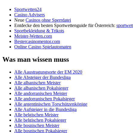
Sportwetten24
Casino Advisers
Neue
Casinos ohne Sperrdatei
Entdecke den besten Sportwettenguide für Österreich:
sportwet
Sportbekleidung & Trikots
Meister-Wetten.com
Bestercasinomentor.com
Online Casino Spielautomaten
Was man wissen muss
Alle Aaustragungsorte der EM 2020
Alle Absteiger der Bundesliga
Alle albanischen Meister
Alle albanischen Pokalsieger
Alle andorranischen Meister
Alle andorranischen Pokalsieger
Alle argentinischen Torschützenkönige
Alle Aufsteiger in die Bundesliga
Alle belgischen Meister
Alle belgischen Pokalsieger
Alle bosnischen Meister
Alle bosnischen Pokalsieger