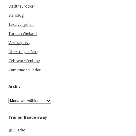
Stadtneurotiker
Stehblog
Textilvergehen
Torsten Wieland
Vertikalpass
Übersteiger-Blog
Zebrastreifenblog
Zum runden Leder
Archiv
A
r
c
h
Trainer Baade away
i
v
@ DRadio