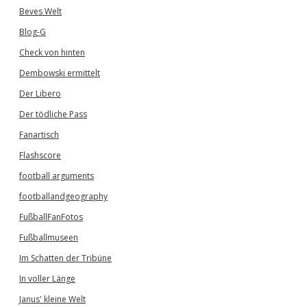
Beves Welt
Blog-G
Check von hinten
Dembowski ermittelt
Der Libero
Der tödliche Pass
Fanartisch
Flashscore
football arguments
footballandgeography
FußballFanFotos
Fußballmuseen
Im Schatten der Tribüne
In voller Länge
Janus' kleine Welt