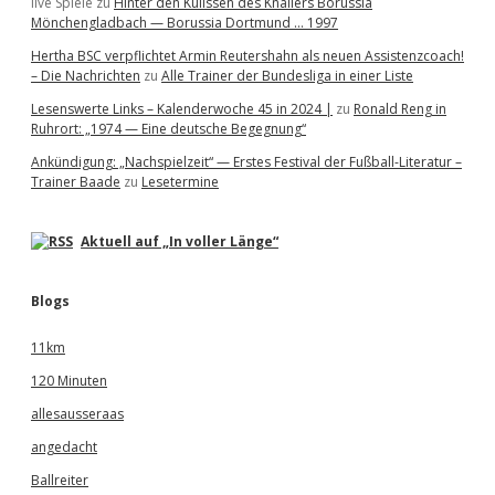
live Spiele
zu
Hinter den Kulissen des Knallers Borussia
Mönchengladbach — Borussia Dortmund … 1997
Hertha BSC verpflichtet Armin Reutershahn als neuen Assistenzcoach!
– Die Nachrichten
zu
Alle Trainer der Bundesliga in einer Liste
Lesenswerte Links – Kalenderwoche 45 in 2024 |
zu
Ronald Reng in
Ruhrort: „1974 — Eine deutsche Begegnung“
Ankündigung: „Nachspielzeit“ — Erstes Festival der Fußball-Literatur –
Trainer Baade
zu
Lesetermine
Aktuell auf „In voller Länge“
Blogs
11km
120 Minuten
allesausseraas
angedacht
Ballreiter