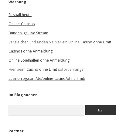
Werbung
Fußball heute
Online-Casinos
Bundesliga Live Stream
Vergleichen und finden Sie hier ein Online
Casino ohne Limit
Casinos ohne Anmeldung
Online Spielhallen ohne Anmeldung
Hier beim
Casino ohne Limit
sofort anfangen.
casinofrog.com/de/online-casino/ohne-limit/
Im Blog suchen
S
u
c
h
e
Partner
n