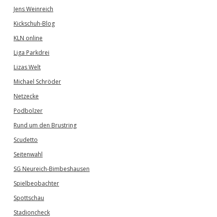
Jens Weinreich
Kickschuh-Blog
KLN online
Liga Parkdrei
Lizas Welt
Michael Schröder
Netzecke
Podbolzer
Rund um den Brustring
Scudetto
Seitenwahl
SG Neureich-Bimbeshausen
Spielbeobachter
Spottschau
Stadioncheck