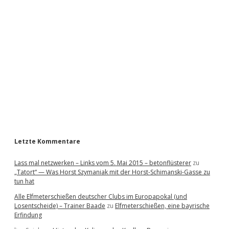
i
d
e
b
a
r
Letzte Kommentare
Lass mal netzwerken – Links vom 5. Mai 2015 – betonflüsterer
zu
„Tatort“ — Was Horst Szymaniak mit der Horst-Schimanski-Gasse zu
tun hat
Alle Elfmeterschießen deutscher Clubs im Europapokal (und
Losentscheide) – Trainer Baade
zu
Elfmeterschießen, eine bayrische
Erfindung