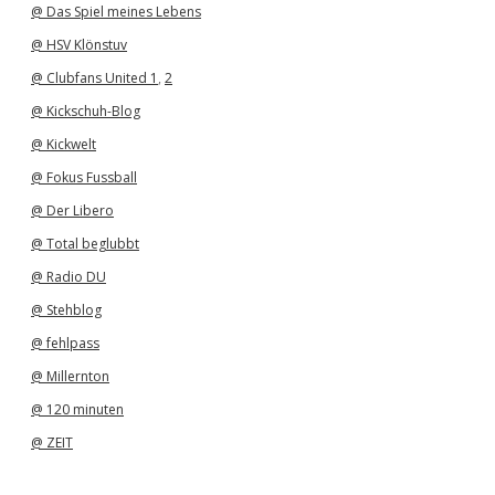
@ Das Spiel meines Lebens
@ HSV Klönstuv
@ Clubfans United 1
,
2
@ Kickschuh-Blog
@ Kickwelt
@ Fokus Fussball
@ Der Libero
@ Total beglubbt
@ Radio DU
@ Stehblog
@ fehlpass
@ Millernton
@ 120 minuten
@ ZEIT