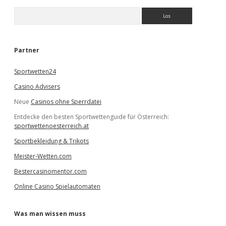
S
u
c
h
e
Partner
n
Sportwetten24
Casino Advisers
Neue
Casinos ohne Sperrdatei
Entdecke den besten Sportwettenguide für Österreich:
sportwettenoesterreich.at
Sportbekleidung & Trikots
Meister-Wetten.com
Bestercasinomentor.com
Online Casino Spielautomaten
Was man wissen muss