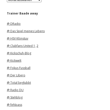
r
c
h
Trainer Baade away
i
v
@ DRadio
@ Das Spiel meines Lebens
@ HSV Klönstuv
@ Clubfans United 1
,
2
@ Kickschuh-Blog
@ Kickwelt
@ Fokus Fussball
@ Der Libero
@ Total beglubbt
@ Radio DU
@ Stehblog
@ fehlpass