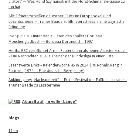
„Tatort“ — Was Horst Szymaniak mit der Horst-Schimanski-Gasse zu
tun hat
Alle Elfmeterschießen deutscher Clubs im Europapokal (und
Losentscheide) – Trainer Baade
zu
Elfmeterschießen, eine bayrische
Erfindung
live Spiele
zu
Hinter den Kulissen des Knallers Borussia
Mönchengladbach — Borussia Dortmund … 1997
Hertha BSC verpflichtet Armin Reutershahn als neuen Assistenzcoach!
– Die Nachrichten
zu
Alle Trainer der Bundesliga in einer Liste
Lesenswerte Links – Kalenderwoche 45 in 2024 |
zu
Ronald Reng in
Ruhrort: „1974 — Eine deutsche Begegnung“
Ankündigung: „Nachspielzeit“ — Erstes Festival der Fußball-Literatur –
Trainer Baade
zu
Lesetermine
Aktuell auf „In voller Länge“
Blogs
11km