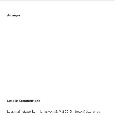
s
t
a
S
Anzeige
d
i
o
i
n
d
e
b
a
r
Letzte Kommentare
Lass mal netzwerken – Links vom 5. Mai 2015 – betonflüsterer
zu