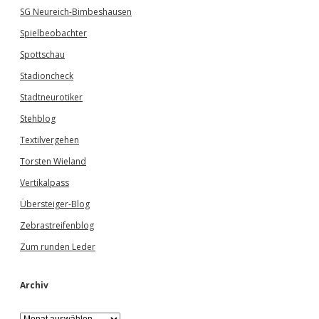
SG Neureich-Bimbeshausen
Spielbeobachter
Spottschau
Stadioncheck
Stadtneurotiker
Stehblog
Textilvergehen
Torsten Wieland
Vertikalpass
Übersteiger-Blog
Zebrastreifenblog
Zum runden Leder
Archiv
A