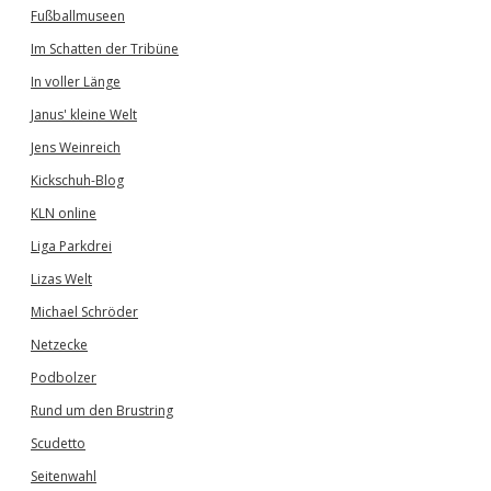
Fußballmuseen
Im Schatten der Tribüne
In voller Länge
Janus' kleine Welt
Jens Weinreich
Kickschuh-Blog
KLN online
Liga Parkdrei
Lizas Welt
Michael Schröder
Netzecke
Podbolzer
Rund um den Brustring
Scudetto
Seitenwahl