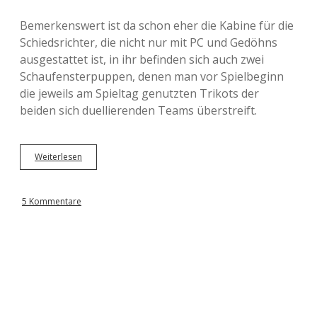
Bemerkenswert ist da schon eher die Kabine für die
Schiedsrichter, die nicht nur mit PC und Gedöhns
ausgestattet ist, in ihr befinden sich auch zwei
Schaufensterpuppen, denen man vor Spielbeginn
die jeweils am Spieltag genutzten Trikots der
beiden sich duellierenden Teams überstreift.
Weiterlesen
W
u
s
e
5 Kommentare
u
m
i
m
W
e
s
e
r