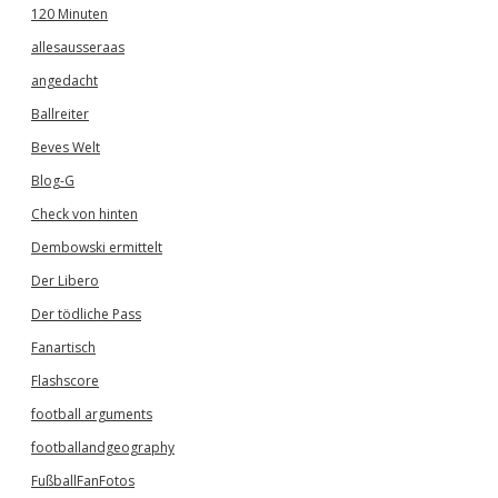
120 Minuten
allesausseraas
angedacht
Ballreiter
Beves Welt
Blog-G
Check von hinten
Dembowski ermittelt
Der Libero
Der tödliche Pass
Fanartisch
Flashscore
football arguments
footballandgeography
FußballFanFotos