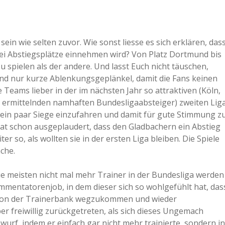
ein wie selten zuvor. Wie sonst liesse es sich erklären, das
rei Abstiegsplätze einnehmen wird? Von Platz Dortmund bis
zu spielen als der andere. Und lasst Euch nicht täuschen,
d nur kurze Ablenkungsgeplänkel, damit die Fans keinen
e Teams lieber in der im nächsten Jahr so attraktiven (Köln,
zu ermittelnden namhaften Bundesligaabsteiger) zweiten Lig
d, ein paar Siege einzufahren und damit für gute Stimmung z
hat schon ausgeplaudert, dass den Gladbachern ein Abstieg
r so, als wollten sie in der ersten Liga bleiben. Die Spiele
che.
die meisten nicht mal mehr Trainer in der Bundesliga werden
mmentatorenjob, in dem dieser sich so wohlgefühlt hat, das
ch von der Trainerbank wegzukommen und wieder
r freiwillig zurückgetreten, als sich dieses Ungemach
urf, indem er einfach gar nicht mehr trainierte, sondern in