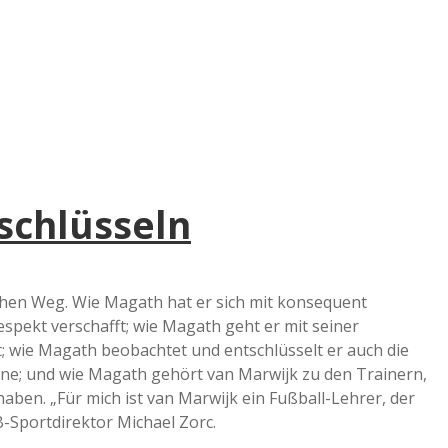
e
r
B
a
schlüsseln
a
d
chen Weg. Wie Magath hat er sich mit konsequent
spekt verschafft; wie Magath geht er mit seiner
e
; wie Magath beobachtet und entschlüsselt er auch die
ine; und wie Magath gehört van Marwijk zu den Trainern,
 haben. „Für mich ist van Marwijk ein Fußball-Lehrer, der
B-Sportdirektor Michael Zorc.