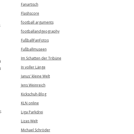
Fanartisch
Flashscore
football arguments
s
footballandgeography
FußballFanFotos
Fußballmuseen
Im Schatten der Tribüne
a
In voller Länge
u
Janus' kleine Welt
Jens Weinreich
Kickschuh-Blog
KLN online
s
Liga Parkdrei
Lizas Welt
Michael Schröder