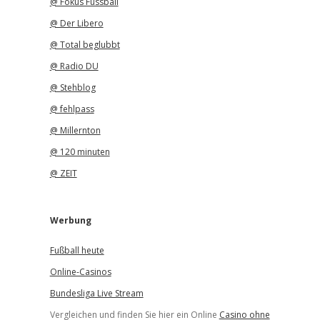
@ Fokus Fussball
@ Der Libero
@ Total beglubbt
@ Radio DU
@ Stehblog
@ fehlpass
@ Millernton
@ 120 minuten
@ ZEIT
Werbung
Fußball heute
Online-Casinos
Bundesliga Live Stream
Vergleichen und finden Sie hier ein Online
Casino ohne