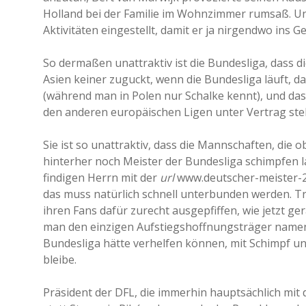
Holland bei der Familie im Wohnzimmer rumsaß. Un
Aktivitäten eingestellt, damit er ja nirgendwo ins 
So dermaßen unattraktiv ist die Bundesliga, dass 
Asien keiner zuguckt, wenn die Bundesliga läuft, 
(während man in Polen nur Schalke kennt), und da
den anderen europäischen Ligen unter Vertrag ste
Sie ist so unattraktiv, dass die Mannschaften, die o
hinterher noch Meister der Bundesliga schimpfen 
findigen Herrn mit der
url
www.deutscher-meister-20
das muss natürlich schnell unterbunden werden. T
ihren Fans dafür zurecht ausgepfiffen, wie jetzt g
man den einzigen Aufstiegshoffnungsträger namens
Bundesliga hätte verhelfen können, mit Schimpf und
bleibe.
Präsident der DFL, die immerhin hauptsächlich mit d