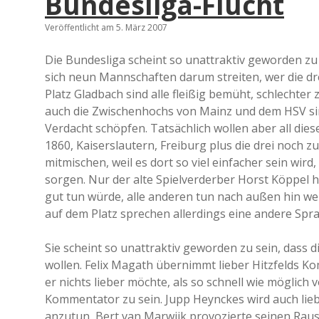
Bundesliga-Flucht
Veröffentlicht am 5. März 2007
Die Bundesliga scheint so unattraktiv geworden zu s
sich neun Mannschaften darum streiten, wer die d
Platz Gladbach sind alle fleißig bemüht, schlechter 
auch die Zwischenhochs von Mainz und dem HSV sin
Verdacht schöpfen. Tatsächlich wollen aber all dies
1860, Kaiserslautern, Freiburg plus die drei noch 
mitmischen, weil es dort so viel einfacher sein wir
sorgen. Nur der alte Spielverderber Horst Köppel 
gut tun würde, alle anderen tun nach außen hin weite
auf dem Platz sprechen allerdings eine andere Spra
Sie scheint so unattraktiv geworden zu sein, dass 
wollen. Felix Magath übernimmt lieber Hitzfelds Ko
er nichts lieber möchte, als so schnell wie mögli
Kommentator zu sein. Jupp Heynckes wird auch liebe
anzutun, Bert van Marwijk provozierte seinen Rausw