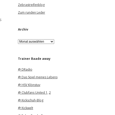
Zebrastreifenblog
Zum runden Leder
s
Archiv
A
r
c
h
i
Trainer Baade away
v
@ DRadio
@ Das Spiel meines Lebens
@ HSV Klönstuv
@ Clubfans United 1
,
2
@ Kickschuh-Blog
@ Kickwelt