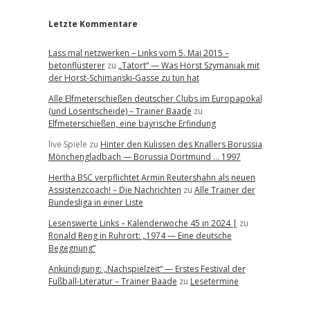
Letzte Kommentare
Lass mal netzwerken – Links vom 5. Mai 2015 –
betonflüsterer
zu
„Tatort“ — Was Horst Szymaniak mit
der Horst-Schimanski-Gasse zu tun hat
Alle Elfmeterschießen deutscher Clubs im Europapokal
(und Losentscheide) – Trainer Baade
zu
Elfmeterschießen, eine bayrische Erfindung
live Spiele
zu
Hinter den Kulissen des Knallers Borussia
Mönchengladbach — Borussia Dortmund … 1997
Hertha BSC verpflichtet Armin Reutershahn als neuen
Assistenzcoach! – Die Nachrichten
zu
Alle Trainer der
Bundesliga in einer Liste
Lesenswerte Links – Kalenderwoche 45 in 2024 |
zu
Ronald Reng in Ruhrort: „1974 — Eine deutsche
Begegnung“
Ankündigung: „Nachspielzeit“ — Erstes Festival der
Fußball-Literatur – Trainer Baade
zu
Lesetermine