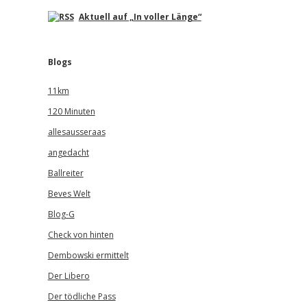
Aktuell auf „In voller Länge“
Blogs
11km
120 Minuten
allesausseraas
angedacht
Ballreiter
Beves Welt
Blog-G
Check von hinten
Dembowski ermittelt
Der Libero
Der tödliche Pass