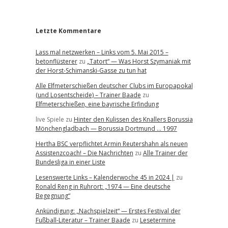
r
Letzte Kommentare
Lass mal netzwerken – Links vom 5. Mai 2015 –
betonflüsterer
zu
„Tatort“ — Was Horst Szymaniak mit
der Horst-Schimanski-Gasse zu tun hat
Alle Elfmeterschießen deutscher Clubs im Europapokal
(und Losentscheide) – Trainer Baade
zu
Elfmeterschießen, eine bayrische Erfindung
live Spiele
zu
Hinter den Kulissen des Knallers Borussia
Mönchengladbach — Borussia Dortmund … 1997
Hertha BSC verpflichtet Armin Reutershahn als neuen
Assistenzcoach! – Die Nachrichten
zu
Alle Trainer der
Bundesliga in einer Liste
Lesenswerte Links – Kalenderwoche 45 in 2024 |
zu
Ronald Reng in Ruhrort: „1974 — Eine deutsche
Begegnung“
Ankündigung: „Nachspielzeit“ — Erstes Festival der
Fußball-Literatur – Trainer Baade
zu
Lesetermine