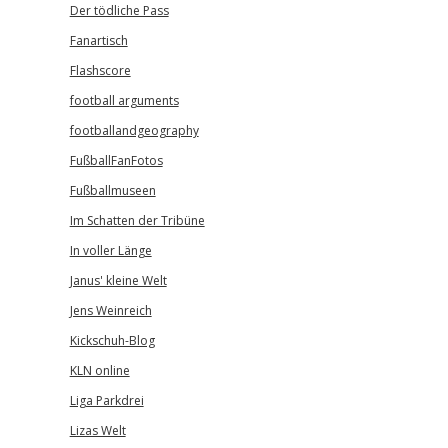
Der tödliche Pass
Fanartisch
Flashscore
football arguments
footballandgeography
FußballFanFotos
Fußballmuseen
Im Schatten der Tribüne
In voller Länge
Janus' kleine Welt
Jens Weinreich
Kickschuh-Blog
KLN online
Liga Parkdrei
Lizas Welt