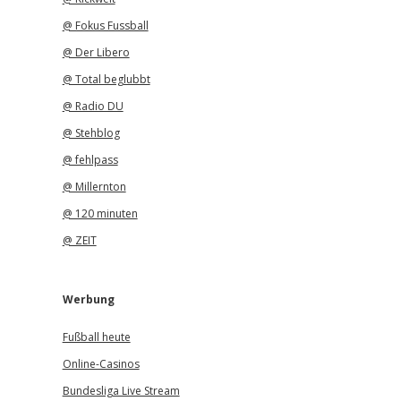
@ Fokus Fussball
@ Der Libero
@ Total beglubbt
@ Radio DU
@ Stehblog
@ fehlpass
@ Millernton
@ 120 minuten
@ ZEIT
Werbung
Fußball heute
Online-Casinos
Bundesliga Live Stream