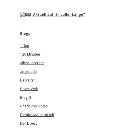
Aktuell auf „In voller Länge“
Blogs
11km
120 Minuten
allesausseraas
angedacht
Ballreiter
Beves Welt
Blog-G
Check von hinten
Dembowski ermittelt
Der Libero