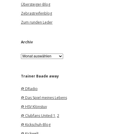
Übersteiger-Blog
Zebrastreifenblog
Zum runden Leder
Archiv
A
r
c
h
i
Trainer Baade away
v
@ DRadio
@ Das Spiel meines Lebens
@ HSV Klönstuv
@ Clubfans United 1
,
2
@ Kickschuh-Blog
@ Kickwelt