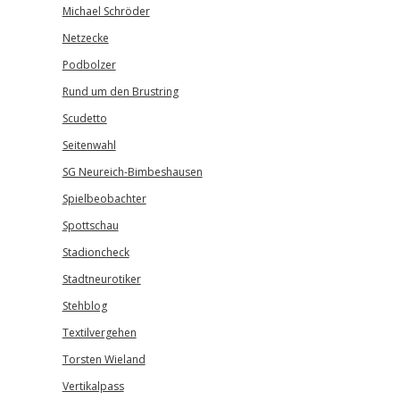
Michael Schröder
Netzecke
Podbolzer
Rund um den Brustring
Scudetto
Seitenwahl
SG Neureich-Bimbeshausen
Spielbeobachter
Spottschau
Stadioncheck
Stadtneurotiker
Stehblog
Textilvergehen
Torsten Wieland
Vertikalpass