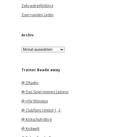
Zebrastreifenblog
Zum runden Leder
Archiv
A
r
c
h
i
Trainer Baade away
v
@ DRadio
@ Das Spiel meines Lebens
@ HSV Klönstuv
@ Clubfans United 1
,
2
@ Kickschuh-Blog
@ Kickwelt