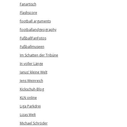
Fanartisch
Flashscore
football arguments
footballandgeography
FußballFanFotos
Fußballmuseen
Im Schatten der Tribüne
In voller Länge
Janus' kleine Welt
Jens Weinreich
Kickschuh-Blog
KLN online
Liga Parkdrei
Lizas Welt
Michael Schröder