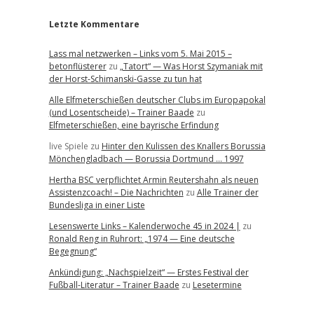
Letzte Kommentare
Lass mal netzwerken – Links vom 5. Mai 2015 –
betonflüsterer
zu
„Tatort“ — Was Horst Szymaniak mit
der Horst-Schimanski-Gasse zu tun hat
Alle Elfmeterschießen deutscher Clubs im Europapokal
(und Losentscheide) – Trainer Baade
zu
Elfmeterschießen, eine bayrische Erfindung
live Spiele
zu
Hinter den Kulissen des Knallers Borussia
Mönchengladbach — Borussia Dortmund … 1997
Hertha BSC verpflichtet Armin Reutershahn als neuen
Assistenzcoach! – Die Nachrichten
zu
Alle Trainer der
Bundesliga in einer Liste
Lesenswerte Links – Kalenderwoche 45 in 2024 |
zu
Ronald Reng in Ruhrort: „1974 — Eine deutsche
Begegnung“
Ankündigung: „Nachspielzeit“ — Erstes Festival der
Fußball-Literatur – Trainer Baade
zu
Lesetermine