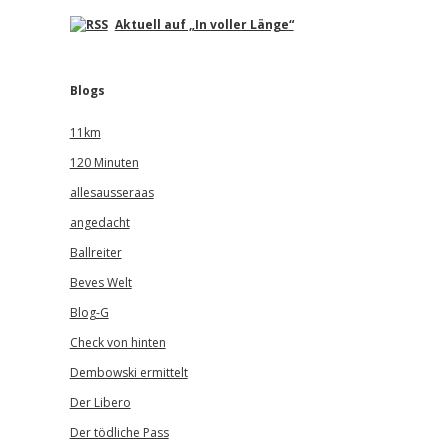
Aktuell auf „In voller Länge“
Blogs
11km
120 Minuten
allesausseraas
angedacht
Ballreiter
Beves Welt
Blog-G
Check von hinten
Dembowski ermittelt
Der Libero
Der tödliche Pass