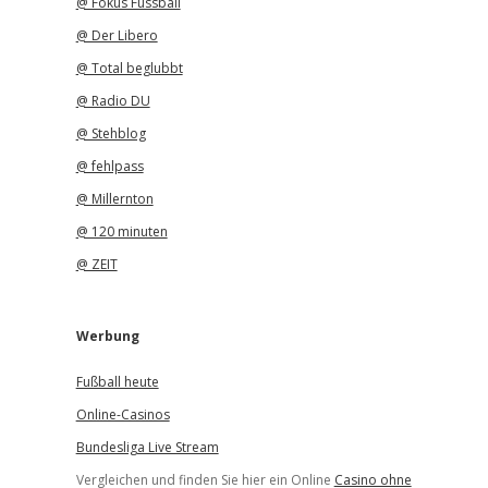
@ Fokus Fussball
@ Der Libero
@ Total beglubbt
@ Radio DU
@ Stehblog
@ fehlpass
@ Millernton
@ 120 minuten
@ ZEIT
Werbung
Fußball heute
Online-Casinos
Bundesliga Live Stream
Vergleichen und finden Sie hier ein Online
Casino ohne