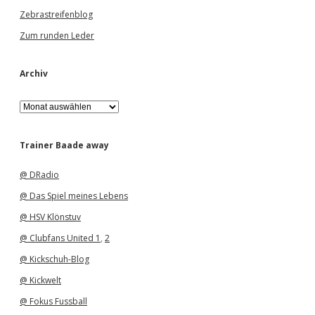
Zebrastreifenblog
Zum runden Leder
Archiv
A
r
c
h
Trainer Baade away
i
v
@ DRadio
@ Das Spiel meines Lebens
@ HSV Klönstuv
@ Clubfans United 1
,
2
@ Kickschuh-Blog
@ Kickwelt
@ Fokus Fussball