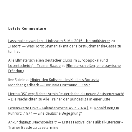
a
r
Letzte Kommentare
Lass mal netzwerken – Links vom 5. Mai 2015 – betonflüsterer
zu
„Tatort“ — Was Horst Szymaniak mit der Horst-Schimanski-Gasse zu
tun hat
Alle Elfmeterschießen deutscher Clubs im Europapokal (und
Losentscheide) – Trainer Baade
zu
Elfmeterschießen, eine bayrische
Erfindung
live Spiele
zu
Hinter den Kulissen des Knallers Borussia
Mönchengladbach — Borussia Dortmund … 1997
Hertha BSC verpflichtet Armin Reutershahn als neuen Assistenzcoach!
– Die Nachrichten
zu
Alle Trainer der Bundesliga in einer Liste
Lesenswerte Links – Kalenderwoche 45 in 2024 |
zu
Ronald Reng in
Ruhrort: „1974 — Eine deutsche Begegnung“
Ankündigung: „Nachspielzeit“ — Erstes Festival der Fußball-Literatur –
Trainer Baade
zu
Lesetermine