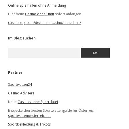
Online Spielhallen ohne Anmeldung
Hier beim
Casino ohne Limit
sofort anfangen.
casinofrog.com/de/online-casino/ohne-limit/
Im Blog suchen
S
u
c
h
e
Partner
n
Sportwetten24
Casino Advisers
Neue
Casinos ohne Sperrdatei
Entdecke den besten Sportwettenguide für Österreich:
sportwettenoesterreich.at
Sportbekleidung & Trikots