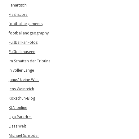
Fanartisch
Flashscore
football arguments
footballandgeography
FußballFanFotos
Fußballmuseen
Im Schatten der Tribüne
In voller Länge
Janus' kleine Welt
Jens Weinreich
Kickschuh-Blog
KLN online
Liga Parkdrei
Lizas Welt
Michael Schröder