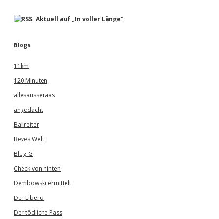
Aktuell auf „In voller Länge“
Blogs
11km
120 Minuten
allesausseraas
angedacht
Ballreiter
Beves Welt
Blog-G
Check von hinten
Dembowski ermittelt
Der Libero
Der tödliche Pass