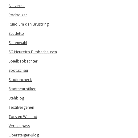
Netzecke
Podbolzer
Rund um den Brustring
Scudetto
Seitenwahl
SG Neureich-Bimbeshausen
Spielbeobachter
Spottschau
Stadioncheck
Stadtneurotiker
Stehblog
Textilvergehen
Torsten Wieland
Vertikalpass
Übersteiger-Blog