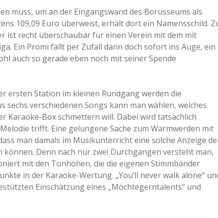
ahlen muss, um an der Eingangswand des Borusseums als
a
ns 109,09 Euro überweist, erhält dort ein Namensschild. Z
er ist recht überschaubar für einen Verein mit dem mit
a
. Ein Promi fällt per Zufall dann doch sofort ins Auge, ein
wohl auch so gerade eben noch mit seiner Spende
d
der ersten Station im kleinen Rundgang werden die
e
s sechs verschiedenen Songs kann man wählen, welches
ner Karaoke-Box schmettern will. Dabei wird tatsächlich
Melodie trifft. Eine gelungene Sache zum Warmwerden mit
ass man damals im Musikunterricht eine solche Anzeige de
n können. Denn nach nur zwei Durchgängen versteht man,
tioniert mit den Tonhöhen, die die eigenen Stimmbänder
nkte in der Karaoke-Wertung. „You‘ll never walk alone“ un
estützten Einschätzung eines „Möchtegerntalents“ und