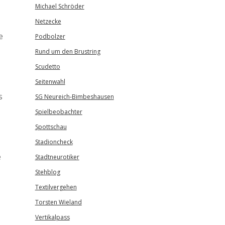
Michael Schröder
Netzecke
e
Podbolzer
Rund um den Brustring
Scudetto
Seitenwahl
s
SG Neureich-Bimbeshausen
Spielbeobachter
Spottschau
Stadioncheck
e
Stadtneurotiker
Stehblog
Textilvergehen
Torsten Wieland
Vertikalpass