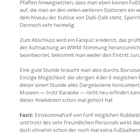
Pfaffen hinwegsetzten, dass man eben keinen Fußball
auf, die man an den vielen weiteren Stationen ein 
dem Niveau der Kulisse von Dalli-Dalli steht, Sperr
Dennoch sehr heimelig.
Zum Abschluss wird ein Fanquiz kredenzt, das prüf
der Aufmachung an WWM-Stimmung heranzureichen. 
beantwortet, bekommt man weder den Eintritt zurü
Eine gute Stunde braucht man also durchs Boruss
Einzige Möglichkeit: die übrigen 4 der 6 mögliche
dieser einen Stunde alles Dargebotene konsumiert
Museen — trotz Karaoke — nicht neu erfinden kann
dieser Anekdoten schon mal gehört hat.
Fazit:
Einskommafünf von fünf möglichen Rubbeldik
und trotz des sehr freundlichen Personals wirkt das
doch ohnehin schon der noch mal extra-fußballverr