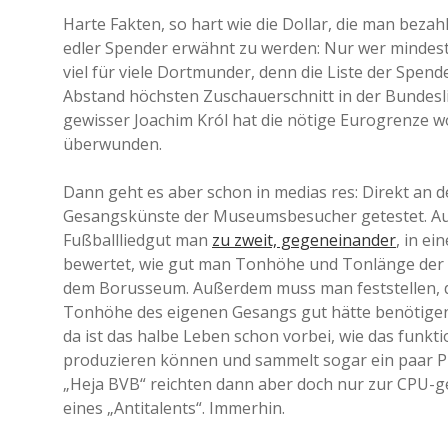
Harte Fakten, so hart wie die Dollar, die man bez
edler Spender erwähnt zu werden: Nur wer mindeste
viel für viele Dortmunder, denn die Liste der Spend
Abstand höchsten Zuschauerschnitt in der Bundesliga
gewisser Joachim Król hat die nötige Eurogrenze 
überwunden.
Dann geht es aber schon in medias res: Direkt an 
Gesangskünste der Museumsbesucher getestet. Au
Fußballliedgut man
zu zweit, gegeneinander
, in ei
bewertet, wie gut man Tonhöhe und Tonlänge der 
dem Borusseum. Außerdem muss man feststellen, d
Tonhöhe des eigenen Gesangs gut hätte benötige
da ist das halbe Leben schon vorbei, wie das funk
produzieren können und sammelt sogar ein paar Pu
„Heja BVB“ reichten dann aber doch nur zur CPU-g
eines „Antitalents“. Immerhin.