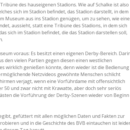
ribüne des hauseigenen Stadions. Wie auf Schalke ist also
es sich im Stadion befindet, das Stadion darstellt, in dem
vom Museum aus ins Stadion genügen, um zu sehen, wie eine
det, aussieht, statt eine Tribüne des Stadions, in dem sich
as sich im Stadion befindet, die das Stadion darstellen soll,
n.
seum voraus: Es besitzt einen eigenen Derby-Bereich. Dari
s den vielen Partien gegen diesen einen westlichen
es wirklich genießen könnte, denn wieder ist die Bedienung
en ermöglichende Netzvideos gewöhnte Menschen schlicht
hirmen verjagt, wenn eine Vorführdame mit offensichtlich
er 50 und zwar nicht mit Krawatte, aber doch sehr seriös
 Gästen die Vorführung der Derby-Szenen wieder von Beginn
ibt, gefüttert mit allen möglichen Daten und Fakten zur
probieren und in die Geschichte des BVB eintauchen ist leide