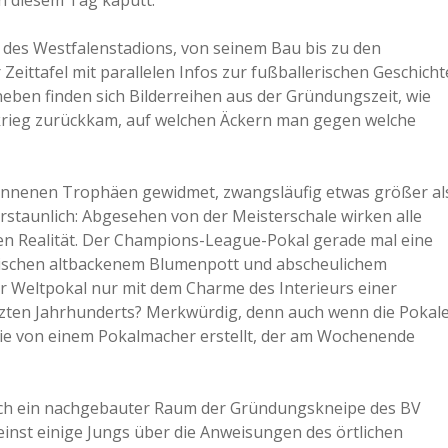
an diesem Tag kaputt.
 des Westfalenstadions, von seinem Bau bis zu den
ittafel mit parallelen Infos zur fußballerischen Geschicht
eben finden sich Bilderreihen aus der Gründungszeit, wie
tkrieg zurückkam, auf welchen Äckern man gegen welche
nnenen Trophäen gewidmet, zwangsläufig etwas größer al
rstaunlich: Abgesehen von der Meisterschale wirken alle
lten Realität. Der Champions-League-Pokal gerade mal eine
ischen altbackenem Blumenpott und abscheulichem
 Weltpokal nur mit dem Charme des Interieurs einer
etzten Jahrhunderts? Merkwürdig, denn auch wenn die Pokal
 wie von einem Pokalmacher erstellt, der am Wochenende
ich ein nachgebauter Raum der Gründungskneipe des BV
einst einige Jungs über die Anweisungen des örtlichen