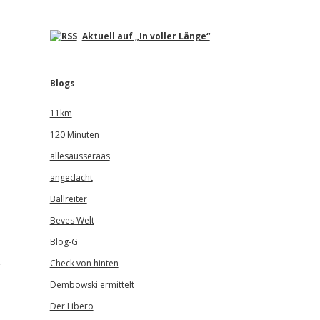
Aktuell auf „In voller Länge“
Blogs
11km
120 Minuten
allesausseraas
angedacht
Ballreiter
Beves Welt
Blog-G
-
Check von hinten
Dembowski ermittelt
Der Libero