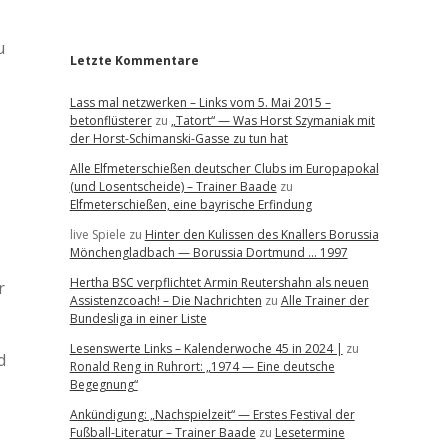
r
u
Letzte Kommentare
Lass mal netzwerken – Links vom 5. Mai 2015 –
betonflüsterer
zu
„Tatort“ — Was Horst Szymaniak mit
der Horst-Schimanski-Gasse zu tun hat
Alle Elfmeterschießen deutscher Clubs im Europapokal
(und Losentscheide) – Trainer Baade
zu
Elfmeterschießen, eine bayrische Erfindung
live Spiele
zu
Hinter den Kulissen des Knallers Borussia
Mönchengladbach — Borussia Dortmund … 1997
Hertha BSC verpflichtet Armin Reutershahn als neuen
r
Assistenzcoach! – Die Nachrichten
zu
Alle Trainer der
Bundesliga in einer Liste
Lesenswerte Links – Kalenderwoche 45 in 2024 |
zu
d
Ronald Reng in Ruhrort: „1974 — Eine deutsche
Begegnung“
Ankündigung: „Nachspielzeit“ — Erstes Festival der
Fußball-Literatur – Trainer Baade
zu
Lesetermine