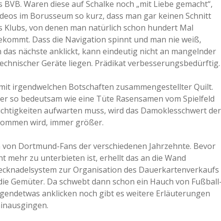
es BVB. Waren diese auf Schalke noch „mit Liebe gemacht“,
Videos im Borusseum so kurz, dass man gar keinen Schnitt
s Klubs, von denen man natürlich schon hundert Mal
 bekommt. Dass die Navigation spinnt und man nie weiß,
das nächste anklickt, kann eindeutig nicht an mangelnder
echnischer Geräte liegen. Prädikat verbesserungsbedürftig.
s mit irgendwelchen Botschaften zusammengestellter Quilt.
 aber so bedeutsam wie eine Tüte Rasensamen vom Spielfeld
ichtigkeiten aufwarten muss, wird das Damoklesschwert der
 kommen wird, immer größer.
n von Dortmund-Fans der verschiedenen Jahrzehnte. Bevor
mehr zu unterbieten ist, erhellt das an die Wand
tecknadelsystem zur Organisation des Dauerkartenverkaufs
die Gemüter. Da schwebt dann schon ein Hauch von Fußball
gendetwas anklicken noch gibt es weitere Erläuterungen
hinausgingen.