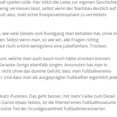
 spielen solle. Hier blitzt die Liebe zur eigenen Geschicht
wenig vermissen lässt, selbst wenn der Nachbau deutlich auf
holz also, statt echte Kneipenatmosphäre zu vermitteln.
t, wie viele Details vom Rundgang man behalten hat, ohne in
Selbst wenn man, so wie wir, alle Fragen richtig
ck noch ertönt wenigstens eine Jubelfanfare. Trocken.
eum, welche man auch kaum noch hätte strecken können.
n Karaoke-Songs ebenfalls singen. Ansonsten hat man in
, nicht ohne das dumme Gefühl, dass man Fußballvereins-
. Und dass man als ausgeprägter Fußballfan eigentlich jed
atz-Punkten. Das geht besser, mit mehr Liebe zum Detail
 Ganze etwas lieblos, ist die Klientel eines Fußballmuseums
ückte Teil der Grundgesamtheit Fußballinteressierter.