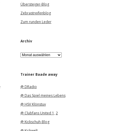
e
Übersteiger-Blog
Zebrastreifenblog
Zum runden Leder
Archiv
A
r
c
h
i
Trainer Baade away
v
e
@ DRadio
@ Das Spiel meines Lebens
@ HSV Klönstuv
@ Clubfans United 1
,
2
@ Kickschuh-Blog
@ Kickwelt