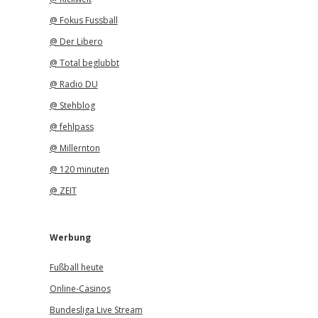
@ Fokus Fussball
@ Der Libero
@ Total beglubbt
@ Radio DU
@ Stehblog
@ fehlpass
@ Millernton
@ 120 minuten
@ ZEIT
Werbung
Fußball heute
Online-Casinos
Bundesliga Live Stream