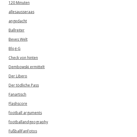
120 Minuten
allesausseraas
angedacht
Ballreiter
Beves Welt
Blog-G
Check von hinten
Dembowski ermittelt
Der Libero
Der tödliche Pass
Fanartisch
Flashscore
football arguments
footballandgeography
FußballFanFotos