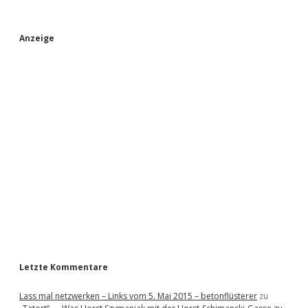
S
Anzeige
i
d
e
b
a
r
Letzte Kommentare
Lass mal netzwerken – Links vom 5. Mai 2015 – betonflüsterer
zu