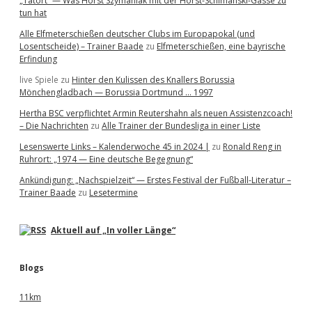
„Tatort“ — Was Horst Szymaniak mit der Horst-Schimanski-Gasse zu
tun hat
Alle Elfmeterschießen deutscher Clubs im Europapokal (und
Losentscheide) – Trainer Baade
zu
Elfmeterschießen, eine bayrische
Erfindung
live Spiele
zu
Hinter den Kulissen des Knallers Borussia
Mönchengladbach — Borussia Dortmund … 1997
Hertha BSC verpflichtet Armin Reutershahn als neuen Assistenzcoach!
– Die Nachrichten
zu
Alle Trainer der Bundesliga in einer Liste
Lesenswerte Links – Kalenderwoche 45 in 2024 |
zu
Ronald Reng in
Ruhrort: „1974 — Eine deutsche Begegnung“
Ankündigung: „Nachspielzeit“ — Erstes Festival der Fußball-Literatur –
Trainer Baade
zu
Lesetermine
Aktuell auf „In voller Länge“
Blogs
11km