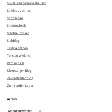
SG Neureich-Bimbeshausen
Spielbeobachter
Spottschau
Stadioncheck
Stadtneurotiker
Stehblog
Textilvergehen
Torsten Wieland
Vertikalpass
Übersteiger-Blog
Zebrastreifenblog
Zum runden Leder
Archiv
A