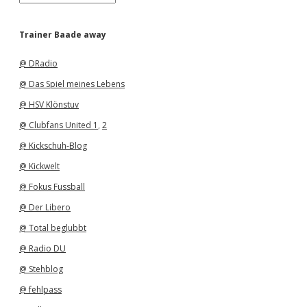
r
c
h
Trainer Baade away
i
v
@ DRadio
@ Das Spiel meines Lebens
@ HSV Klönstuv
@ Clubfans United 1
,
2
@ Kickschuh-Blog
@ Kickwelt
@ Fokus Fussball
@ Der Libero
@ Total beglubbt
@ Radio DU
@ Stehblog
@ fehlpass