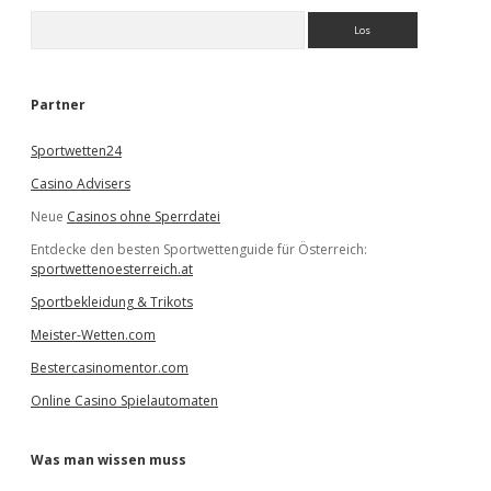
S
u
c
h
e
Partner
n
Sportwetten24
Casino Advisers
Neue
Casinos ohne Sperrdatei
Entdecke den besten Sportwettenguide für Österreich:
sportwettenoesterreich.at
Sportbekleidung & Trikots
Meister-Wetten.com
Bestercasinomentor.com
Online Casino Spielautomaten
Was man wissen muss