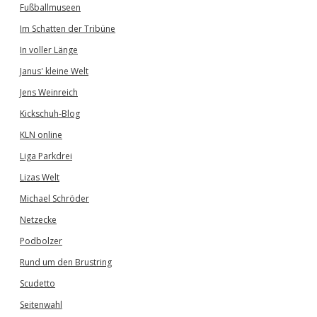
Fußballmuseen
Im Schatten der Tribüne
In voller Länge
Janus' kleine Welt
Jens Weinreich
Kickschuh-Blog
KLN online
Liga Parkdrei
Lizas Welt
Michael Schröder
Netzecke
Podbolzer
Rund um den Brustring
Scudetto
Seitenwahl