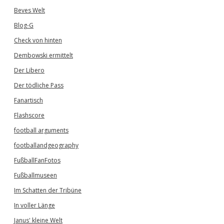
Beves Welt
Blog-G
Check von hinten
Dembowski ermittelt
Der Libero
Der tödliche Pass
Fanartisch
Flashscore
football arguments
footballandgeography
FußballFanFotos
Fußballmuseen
Im Schatten der Tribüne
In voller Länge
Janus' kleine Welt