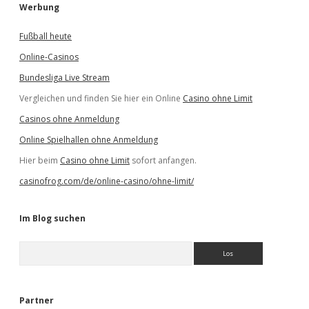
Werbung
Fußball heute
Online-Casinos
Bundesliga Live Stream
Vergleichen und finden Sie hier ein Online
Casino ohne Limit
Casinos ohne Anmeldung
Online Spielhallen ohne Anmeldung
Hier beim
Casino ohne Limit
sofort anfangen.
casinofrog.com/de/online-casino/ohne-limit/
Im Blog suchen
S
u
c
h
e
Partner