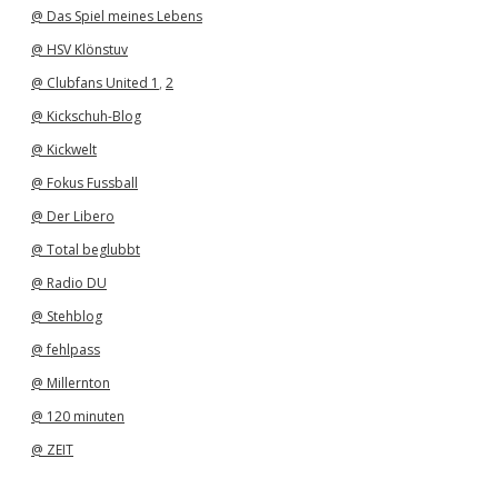
@ Das Spiel meines Lebens
@ HSV Klönstuv
@ Clubfans United 1
,
2
@ Kickschuh-Blog
@ Kickwelt
@ Fokus Fussball
@ Der Libero
@ Total beglubbt
@ Radio DU
@ Stehblog
@ fehlpass
@ Millernton
@ 120 minuten
@ ZEIT