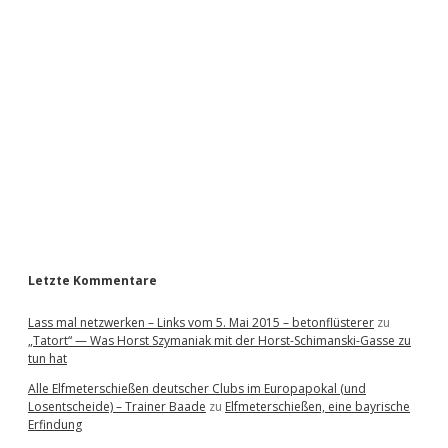
i
d
e
b
a
r
Letzte Kommentare
Lass mal netzwerken – Links vom 5. Mai 2015 – betonflüsterer
zu
„Tatort“ — Was Horst Szymaniak mit der Horst-Schimanski-Gasse zu
tun hat
Alle Elfmeterschießen deutscher Clubs im Europapokal (und
Losentscheide) – Trainer Baade
zu
Elfmeterschießen, eine bayrische
Erfindung