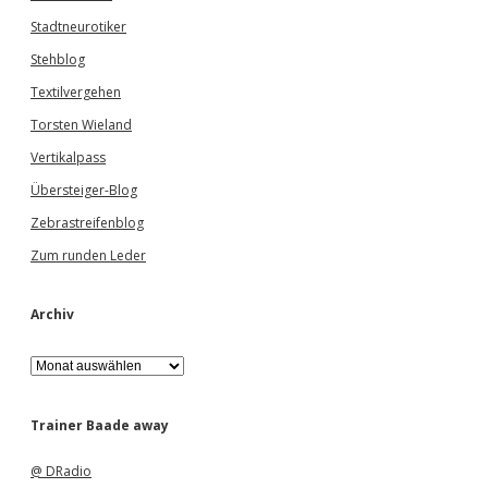
Stadtneurotiker
Stehblog
Textilvergehen
Torsten Wieland
Vertikalpass
Übersteiger-Blog
Zebrastreifenblog
Zum runden Leder
Archiv
A
r
c
h
Trainer Baade away
i
v
@ DRadio