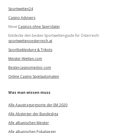
n
Sportwetten24
Casino Advisers
Neue
Casinos ohne Sperrdatei
Entdecke den besten Sportwettenguide für Österreich:
sportwettenoesterreich.at
Sportbekleidung & Trikots
Meister-Wetten.com
Bestercasinomentor.com
Online Casino Spielautomaten
Was man wissen muss
Alle Aaustragungsorte der EM 2020
Alle Absteiger der Bundesliga
Alle albanischen Meister
Alle albanischen Pokalsieger