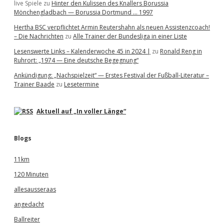
live Spiele
zu
Hinter den Kulissen des Knallers Borussia
Mönchengladbach — Borussia Dortmund … 1997
Hertha BSC verpflichtet Armin Reutershahn als neuen Assistenzcoach!
– Die Nachrichten
zu
Alle Trainer der Bundesliga in einer Liste
Lesenswerte Links – Kalenderwoche 45 in 2024 |
zu
Ronald Reng in
Ruhrort: „1974 — Eine deutsche Begegnung“
Ankündigung: „Nachspielzeit“ — Erstes Festival der Fußball-Literatur –
Trainer Baade
zu
Lesetermine
Aktuell auf „In voller Länge“
Blogs
11km
120 Minuten
allesausseraas
angedacht
Ballreiter