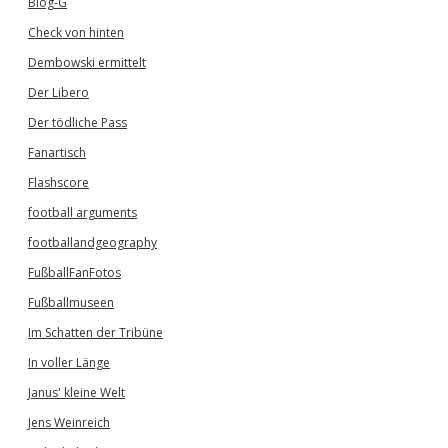
Blog-G
Check von hinten
Dembowski ermittelt
Der Libero
Der tödliche Pass
Fanartisch
Flashscore
football arguments
footballandgeography
FußballFanFotos
Fußballmuseen
Im Schatten der Tribüne
In voller Länge
Janus' kleine Welt
Jens Weinreich