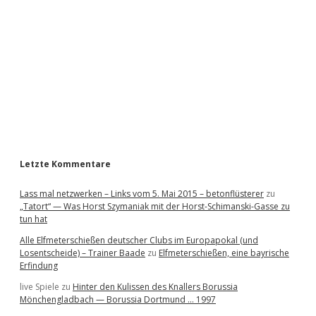
d
e
b
a
r
Letzte Kommentare
Lass mal netzwerken – Links vom 5. Mai 2015 – betonflüsterer
zu
„Tatort“ — Was Horst Szymaniak mit der Horst-Schimanski-Gasse zu
tun hat
Alle Elfmeterschießen deutscher Clubs im Europapokal (und
Losentscheide) – Trainer Baade
zu
Elfmeterschießen, eine bayrische
Erfindung
live Spiele
zu
Hinter den Kulissen des Knallers Borussia
Mönchengladbach — Borussia Dortmund … 1997