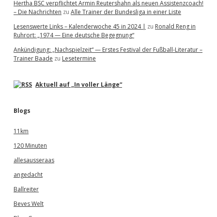
Hertha BSC verpflichtet Armin Reutershahn als neuen Assistenzcoach!
– Die Nachrichten
zu
Alle Trainer der Bundesliga in einer Liste
Lesenswerte Links – Kalenderwoche 45 in 2024 |
zu
Ronald Reng in
Ruhrort: „1974 — Eine deutsche Begegnung“
Ankündigung: „Nachspielzeit“ — Erstes Festival der Fußball-Literatur –
Trainer Baade
zu
Lesetermine
Aktuell auf „In voller Länge“
Blogs
11km
120 Minuten
allesausseraas
angedacht
Ballreiter
Beves Welt