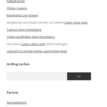
Fußball heute
Online-Casinos
Bundesliga Live Stream
Vergleichen und finden Sie hier ein Online
Casino ohne Limit
Casinos ohne Anmeldung
Online Spielhallen ohne Anmeldung
Hier beim
Casino ohne Limit
sofort anfangen.
casinofrog.com/de/online-casino/ohne-limit/
Im Blog suchen
S
u
c
h
e
Partner
n
Sportwetten24