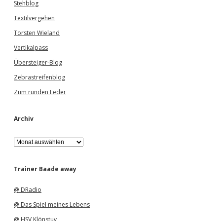
Stehblog
Textilvergehen
Torsten Wieland
Vertikalpass
Übersteiger-Blog
Zebrastreifenblog
Zum runden Leder
Archiv
A
r
c
h
Trainer Baade away
i
v
@ DRadio
@ Das Spiel meines Lebens
@ HSV Klönstuv