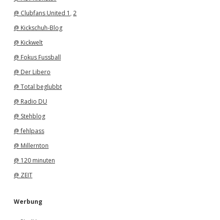
@ Clubfans United 1
,
2
@ Kickschuh-Blog
@ Kickwelt
@ Fokus Fussball
@ Der Libero
@ Total beglubbt
@ Radio DU
@ Stehblog
@ fehlpass
@ Millernton
@ 120 minuten
@ ZEIT
Werbung