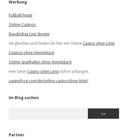
Werbung
Fußball heute
Online-Casinos
Bundesliga Live Stream
Vergleichen und finden Sie hier ein Online
Casino ohne Limit
Casinos ohne Anmeldung
Online Spielhallen ohne Anmeldung
Hier beim
Casino ohne Limit
sofort anfangen.
casinofrog.com/de/online-casino/ohne-limit/
Im Blog suchen
S
u
c
h
e
Partner
n