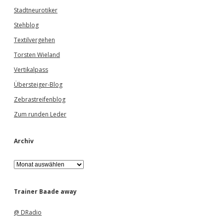
Stadtneurotiker
Stehblog
Textilvergehen
Torsten Wieland
Vertikalpass
Übersteiger-Blog
Zebrastreifenblog
Zum runden Leder
Archiv
A
r
c
h
Trainer Baade away
i
v
@ DRadio