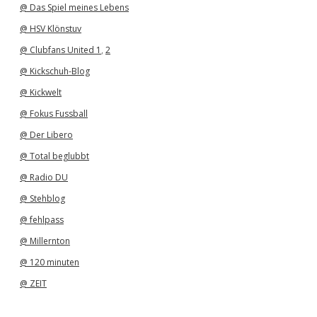
@ Das Spiel meines Lebens
@ HSV Klönstuv
@ Clubfans United 1
,
2
@ Kickschuh-Blog
@ Kickwelt
@ Fokus Fussball
@ Der Libero
@ Total beglubbt
@ Radio DU
@ Stehblog
@ fehlpass
@ Millernton
@ 120 minuten
@ ZEIT