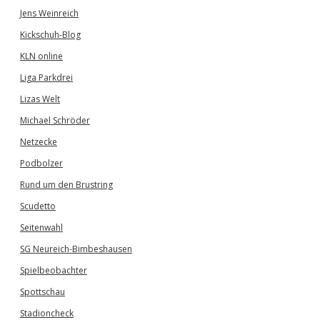
Jens Weinreich
Kickschuh-Blog
KLN online
Liga Parkdrei
Lizas Welt
Michael Schröder
Netzecke
Podbolzer
Rund um den Brustring
Scudetto
Seitenwahl
SG Neureich-Bimbeshausen
Spielbeobachter
Spottschau
Stadioncheck