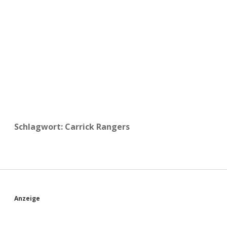
a
d
e
Schlagwort:
Carrick Rangers
S
Anzeige