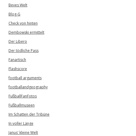
Beves Welt
Blog-G
Check von hinten
Dembowski ermittelt
Der Libero
Der tödliche Pass
Fanartisch
Flashscore
football arguments
footballandgeography
FußballFanFotos
Fußballmuseen
Im Schatten der Tribüne
In voller Länge
Janus' kleine Welt