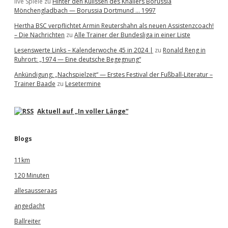
live Spiele
zu
Hinter den Kulissen des Knallers Borussia
Mönchengladbach — Borussia Dortmund … 1997
Hertha BSC verpflichtet Armin Reutershahn als neuen Assistenzcoach!
– Die Nachrichten
zu
Alle Trainer der Bundesliga in einer Liste
Lesenswerte Links – Kalenderwoche 45 in 2024 |
zu
Ronald Reng in
Ruhrort: „1974 — Eine deutsche Begegnung“
Ankündigung: „Nachspielzeit“ — Erstes Festival der Fußball-Literatur –
Trainer Baade
zu
Lesetermine
Aktuell auf „In voller Länge“
Blogs
11km
120 Minuten
allesausseraas
angedacht
Ballreiter