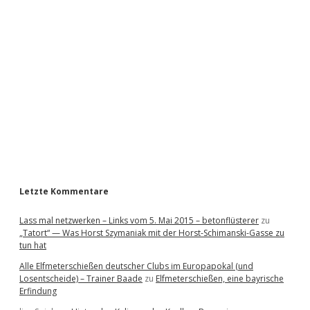
i
d
e
b
a
r
Letzte Kommentare
Lass mal netzwerken – Links vom 5. Mai 2015 – betonflüsterer
zu
„Tatort“ — Was Horst Szymaniak mit der Horst-Schimanski-Gasse zu
tun hat
Alle Elfmeterschießen deutscher Clubs im Europapokal (und
Losentscheide) – Trainer Baade
zu
Elfmeterschießen, eine bayrische
Erfindung