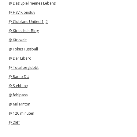
@ Das Spiel meines Lebens
@ HSV Klönstuv
@ Clubfans United 1
,
2
@ Kickschuh-Blog
@ Kickwelt
@ Fokus Fussball
@ Der Libero
@ Total beglubbt
@ Radio DU
@ Stehblog
@ fehlpass
@ Millernton
@ 120 minuten
@ ZEIT