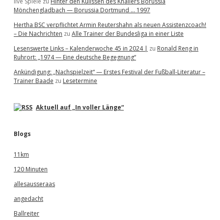
live Spiele
zu
Hinter den Kulissen des Knallers Borussia
Mönchengladbach — Borussia Dortmund … 1997
Hertha BSC verpflichtet Armin Reutershahn als neuen Assistenzcoach!
– Die Nachrichten
zu
Alle Trainer der Bundesliga in einer Liste
Lesenswerte Links – Kalenderwoche 45 in 2024 |
zu
Ronald Reng in
Ruhrort: „1974 — Eine deutsche Begegnung“
Ankündigung: „Nachspielzeit“ — Erstes Festival der Fußball-Literatur –
Trainer Baade
zu
Lesetermine
Aktuell auf „In voller Länge“
Blogs
11km
120 Minuten
allesausseraas
angedacht
Ballreiter