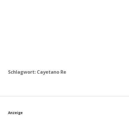
a
d
e
Schlagwort:
Cayetano Re
S
Anzeige