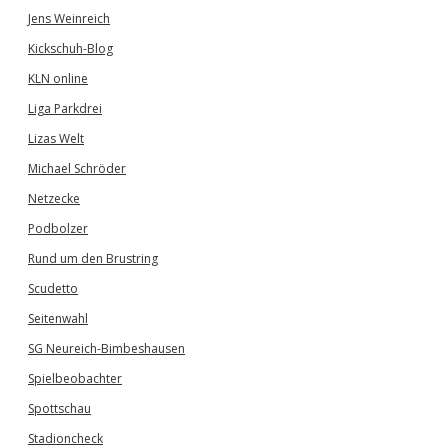
Jens Weinreich
Kickschuh-Blog
KLN online
Liga Parkdrei
Lizas Welt
Michael Schröder
Netzecke
Podbolzer
Rund um den Brustring
Scudetto
Seitenwahl
SG Neureich-Bimbeshausen
Spielbeobachter
Spottschau
Stadioncheck