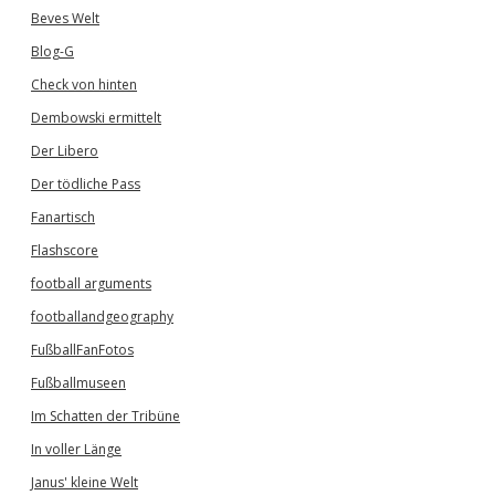
Beves Welt
Blog-G
Check von hinten
Dembowski ermittelt
Der Libero
Der tödliche Pass
Fanartisch
Flashscore
football arguments
footballandgeography
FußballFanFotos
Fußballmuseen
Im Schatten der Tribüne
In voller Länge
Janus' kleine Welt