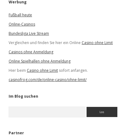
Werbung
Fußball heute
Online-Casinos
Bundesliga Live Stream
Vergleichen und finden Sie hier ein Online
Casino ohne Limit
Casinos ohne Anmeldung
Online Spielhallen ohne Anmeldung
Hier beim
Casino ohne Limit
sofort anfangen.
casinofrog.com/de/online-casino/ohne-limit/
Im Blog suchen
S
u
c
h
e
Partner
n