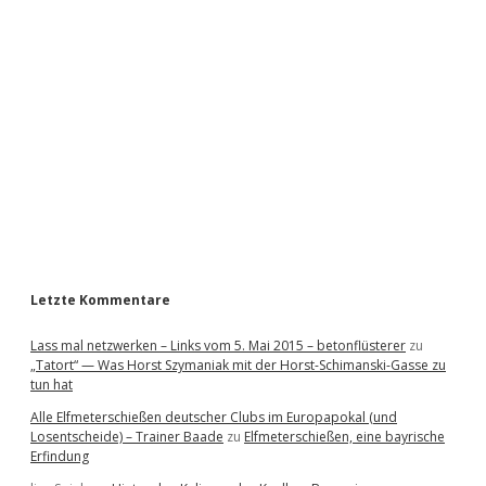
i
d
e
b
a
r
Letzte Kommentare
Lass mal netzwerken – Links vom 5. Mai 2015 – betonflüsterer
zu
„Tatort“ — Was Horst Szymaniak mit der Horst-Schimanski-Gasse zu
tun hat
Alle Elfmeterschießen deutscher Clubs im Europapokal (und
Losentscheide) – Trainer Baade
zu
Elfmeterschießen, eine bayrische
Erfindung