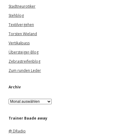
Stadtneurotiker
Stehblog
Textilvergehen
Torsten Wieland
Vertikalpass
Übersteiger-Blog
Zebrastreifenblog
Zum runden Leder
Archiv
A
r
c
h
Trainer Baade away
i
v
@ DRadio