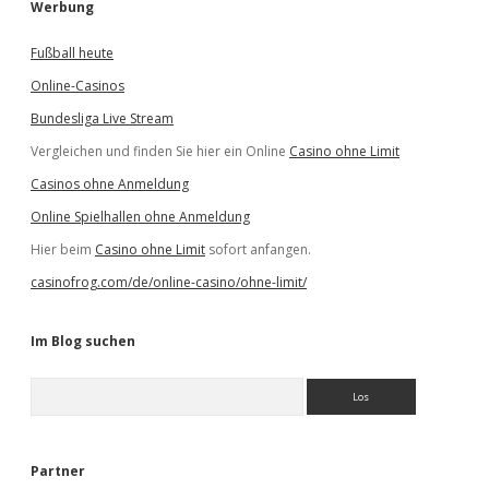
Werbung
Fußball heute
Online-Casinos
Bundesliga Live Stream
Vergleichen und finden Sie hier ein Online
Casino ohne Limit
Casinos ohne Anmeldung
Online Spielhallen ohne Anmeldung
Hier beim
Casino ohne Limit
sofort anfangen.
casinofrog.com/de/online-casino/ohne-limit/
Im Blog suchen
S
u
c
h
e
Partner
n