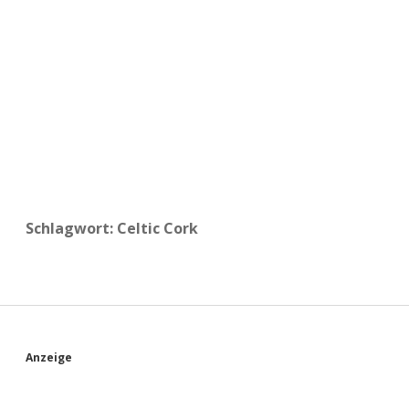
a
d
e
Schlagwort:
Celtic Cork
S
Anzeige