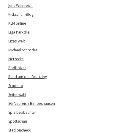
Jens Weinreich
Kickschuh-Blog
KLN online
Liga Parkdrei
Lizas Welt
Michael Schröder
Netzecke
Podbolzer
Rund um den Brustring
Scudetto
Seitenwahl
SG Neureich-Bimbeshausen
Spielbeobachter
Spottschau
Stadioncheck