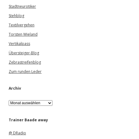
Stadtneurotiker
Stehblog
Textilvergehen
Torsten Wieland
Vertikalpass
Übersteiger-Blog
Zebrastreifenblog
Zum runden Leder
Archiv
A
r
c
h
Trainer Baade away
i
v
@ DRadio