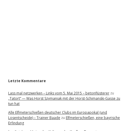
i
d
e
b
a
r
Letzte Kommentare
Lass mal netzwerken – Links vom 5. Mai 2015 – betonflüsterer
zu
„Tatort“ — Was Horst Szymaniak mit der Horst-Schimanski-Gasse zu
tun hat
Alle Elfmeterschießen deutscher Clubs im Europapokal (und
Losentscheide) – Trainer Baade
zu
Elfmeterschießen, eine bayrische
Erfindung