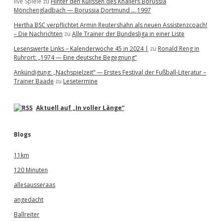
live Spiele
zu
Hinter den Kulissen des Knallers Borussia
Mönchengladbach — Borussia Dortmund … 1997
Hertha BSC verpflichtet Armin Reutershahn als neuen Assistenzcoach!
– Die Nachrichten
zu
Alle Trainer der Bundesliga in einer Liste
Lesenswerte Links – Kalenderwoche 45 in 2024 |
zu
Ronald Reng in
Ruhrort: „1974 — Eine deutsche Begegnung“
Ankündigung: „Nachspielzeit“ — Erstes Festival der Fußball-Literatur –
Trainer Baade
zu
Lesetermine
Aktuell auf „In voller Länge“
Blogs
11km
120 Minuten
allesausseraas
angedacht
Ballreiter