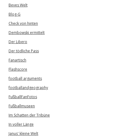
Beves Welt
Blog-G
Check von hinten
Dembowski ermittelt
Der Libero
Der tödliche Pass
Fanartisch
Flashscore
football arguments
footballandgeography
FußballFanFotos
Fußballmuseen
Im Schatten der Tribüne
In voller Länge
Janus' kleine Welt