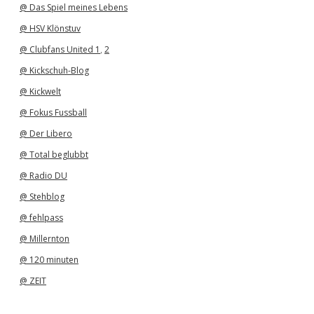
@ Das Spiel meines Lebens
@ HSV Klönstuv
@ Clubfans United 1
,
2
@ Kickschuh-Blog
@ Kickwelt
@ Fokus Fussball
@ Der Libero
@ Total beglubbt
@ Radio DU
@ Stehblog
@ fehlpass
@ Millernton
@ 120 minuten
@ ZEIT