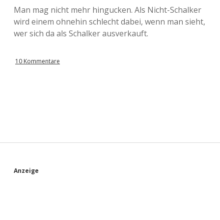
Man mag nicht mehr hingucken. Als Nicht-Schalker
wird einem ohnehin schlecht dabei, wenn man sieht,
wer sich da als Schalker ausverkauft.
10 Kommentare
S
Anzeige
i