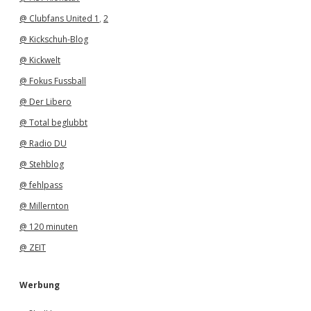
@ Clubfans United 1
,
2
@ Kickschuh-Blog
@ Kickwelt
@ Fokus Fussball
@ Der Libero
@ Total beglubbt
@ Radio DU
@ Stehblog
@ fehlpass
@ Millernton
@ 120 minuten
@ ZEIT
Werbung