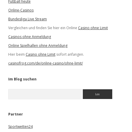
Fußball heute
Online-Casinos
Bundesliga Live Stream
Vergleichen und finden Sie hier ein Online
Casino ohne Limit
Casinos ohne Anmeldung
Online Spielhallen ohne Anmeldung
Hier beim
Casino ohne Limit
sofort anfangen.
casinofrog.com/de/online-casino/ohne-limit/
Im Blog suchen
S
u
c
h
e
Partner
n
Sportwetten24