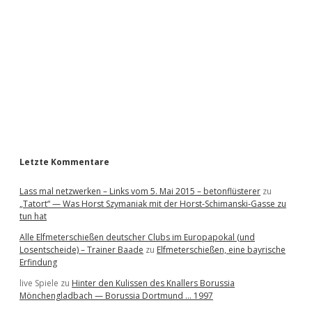
d
e
b
a
r
Letzte Kommentare
Lass mal netzwerken – Links vom 5. Mai 2015 – betonflüsterer
zu
„Tatort“ — Was Horst Szymaniak mit der Horst-Schimanski-Gasse zu
tun hat
Alle Elfmeterschießen deutscher Clubs im Europapokal (und
Losentscheide) – Trainer Baade
zu
Elfmeterschießen, eine bayrische
Erfindung
live Spiele
zu
Hinter den Kulissen des Knallers Borussia
Mönchengladbach — Borussia Dortmund … 1997