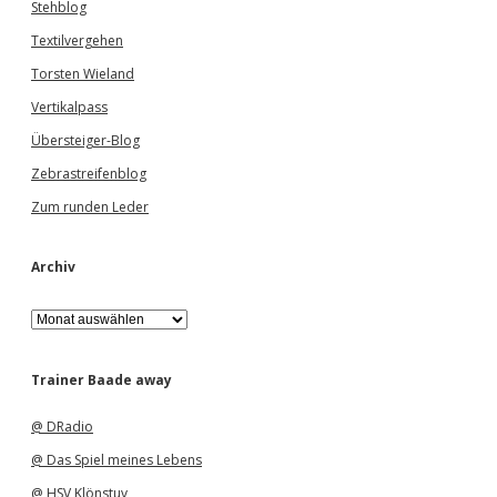
Stehblog
Textilvergehen
Torsten Wieland
Vertikalpass
Übersteiger-Blog
Zebrastreifenblog
Zum runden Leder
Archiv
A
r
c
h
Trainer Baade away
i
v
@ DRadio
@ Das Spiel meines Lebens
@ HSV Klönstuv