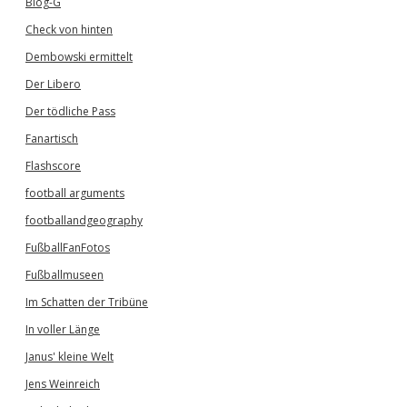
Blog-G
Check von hinten
Dembowski ermittelt
Der Libero
Der tödliche Pass
Fanartisch
Flashscore
football arguments
footballandgeography
FußballFanFotos
Fußballmuseen
Im Schatten der Tribüne
In voller Länge
Janus' kleine Welt
Jens Weinreich