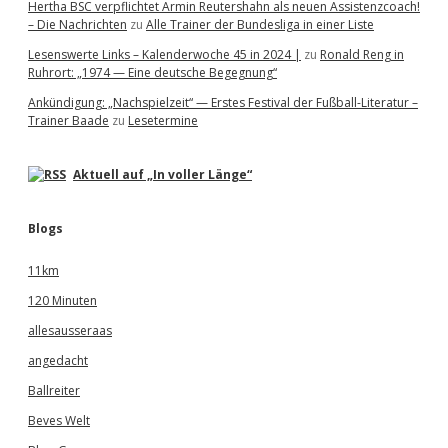
Hertha BSC verpflichtet Armin Reutershahn als neuen Assistenzcoach!
– Die Nachrichten
zu
Alle Trainer der Bundesliga in einer Liste
Lesenswerte Links – Kalenderwoche 45 in 2024 |
zu
Ronald Reng in
Ruhrort: „1974 — Eine deutsche Begegnung“
Ankündigung: „Nachspielzeit“ — Erstes Festival der Fußball-Literatur –
Trainer Baade
zu
Lesetermine
Aktuell auf „In voller Länge“
Blogs
11km
120 Minuten
allesausseraas
angedacht
Ballreiter
Beves Welt