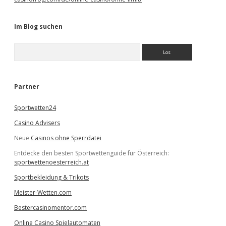
Im Blog suchen
S
u
c
h
e
Partner
n
Sportwetten24
Casino Advisers
Neue
Casinos ohne Sperrdatei
Entdecke den besten Sportwettenguide für Österreich:
sportwettenoesterreich.at
Sportbekleidung & Trikots
Meister-Wetten.com
Bestercasinomentor.com
Online Casino Spielautomaten