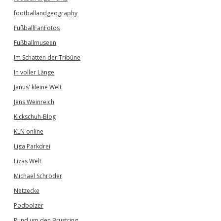
footballandgeography
FußballFanFotos
Fußballmuseen
Im Schatten der Tribüne
In voller Länge
Janus' kleine Welt
Jens Weinreich
Kickschuh-Blog
KLN online
Liga Parkdrei
Lizas Welt
Michael Schröder
Netzecke
Podbolzer
Rund um den Brustring