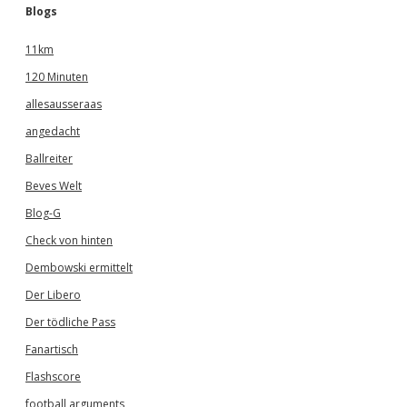
Blogs
11km
120 Minuten
allesausseraas
angedacht
Ballreiter
Beves Welt
Blog-G
Check von hinten
Dembowski ermittelt
Der Libero
Der tödliche Pass
Fanartisch
Flashscore
football arguments