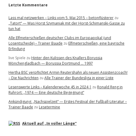
Letzte Kommentare
Lass mal netzwerken – Links vom 5. Mai 2015 – betonflüsterer
zu
„Tatort“ — Was Horst Szymaniak mit der Horst-Schimanski-Gasse zu
tun hat
Alle Elfmeterschießen deutscher Clubs im Europapokal (und
Losentscheide) – Trainer Baade
zu
Elfmeterschießen, eine bayrische
Erfindung
live Spiele
zu
Hinter den Kulissen des Knallers Borussia
Mönchengladbach — Borussia Dortmund … 1997
Hertha BSC verpflichtet Armin Reutershahn als neuen Assistenzcoach!
– Die Nachrichten
zu
Alle Trainer der Bundesliga in einer Liste
Lesenswerte Links – Kalenderwoche 45 in 2024 |
zu
Ronald Reng in
Ruhrort: „1974 — Eine deutsche Begegnung“
Ankündigung: „Nachspielzeit“ — Erstes Festival der Fußball-Literatur –
Trainer Baade
zu
Lesetermine
Aktuell auf „In voller Länge“