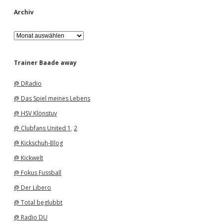
Archiv
A
r
c
h
Trainer Baade away
i
v
@ DRadio
@ Das Spiel meines Lebens
@ HSV Klönstuv
@ Clubfans United 1
,
2
@ Kickschuh-Blog
@ Kickwelt
@ Fokus Fussball
@ Der Libero
@ Total beglubbt
@ Radio DU