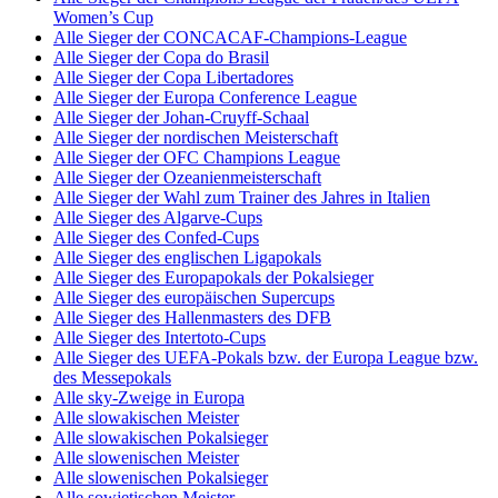
Women’s Cup
Alle Sieger der CONCACAF-Champions-League
Alle Sieger der Copa do Brasil
Alle Sieger der Copa Libertadores
Alle Sieger der Europa Conference League
Alle Sieger der Johan-Cruyff-Schaal
Alle Sieger der nordischen Meisterschaft
Alle Sieger der OFC Champions League
Alle Sieger der Ozeanienmeisterschaft
Alle Sieger der Wahl zum Trainer des Jahres in Italien
Alle Sieger des Algarve-Cups
Alle Sieger des Confed-Cups
Alle Sieger des englischen Ligapokals
Alle Sieger des Europapokals der Pokalsieger
Alle Sieger des europäischen Supercups
Alle Sieger des Hallenmasters des DFB
Alle Sieger des Intertoto-Cups
Alle Sieger des UEFA-Pokals bzw. der Europa League bzw.
des Messepokals
Alle sky-Zweige in Europa
Alle slowakischen Meister
Alle slowakischen Pokalsieger
Alle slowenischen Meister
Alle slowenischen Pokalsieger
Alle sowjetischen Meister