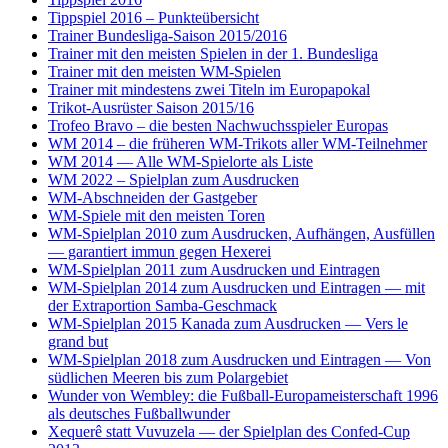
Tippspiel 2016 – Punkteübersicht
Trainer Bundesliga-Saison 2015/2016
Trainer mit den meisten Spielen in der 1. Bundesliga
Trainer mit den meisten WM-Spielen
Trainer mit mindestens zwei Titeln im Europapokal
Trikot-Ausrüster Saison 2015/16
Trofeo Bravo – die besten Nachwuchsspieler Europas
WM 2014 – die früheren WM-Trikots aller WM-Teilnehmer
WM 2014 — Alle WM-Spielorte als Liste
WM 2022 – Spielplan zum Ausdrucken
WM-Abschneiden der Gastgeber
WM-Spiele mit den meisten Toren
WM-Spielplan 2010 zum Ausdrucken, Aufhängen, Ausfüllen
— garantiert immun gegen Hexerei
WM-Spielplan 2011 zum Ausdrucken und Eintragen
WM-Spielplan 2014 zum Ausdrucken und Eintragen — mit
der Extraportion Samba-Geschmack
WM-Spielplan 2015 Kanada zum Ausdrucken — Vers le
grand but
WM-Spielplan 2018 zum Ausdrucken und Eintragen — Von
südlichen Meeren bis zum Polargebiet
Wunder von Wembley: die Fußball-Europameisterschaft 1996
als deutsches Fußballwunder
Xequerê statt Vuvuzela — der Spielplan des Confed-Cup