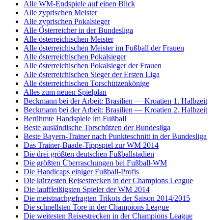
Alle WM-Endspiele auf einen Blick
Alle zyprischen Meister
Alle zyprischen Pokalsieger
Alle Österreicher in der Bundesliga
Alle österreichischen Meister
Alle österreichischen Meister im Fußball der Frauen
Alle österreichischen Pokalsieger
Alle österreichischen Pokalsieger der Frauen
Alle österreichischen Sieger der Ersten Liga
Alle österreichischen Torschützenkönige
Alles zum neuen Spielplan
Beckmann bei der Arbeit: Brasilien — Kroatien 1. Halbzeit
Beckmann bei der Arbeit: Brasilien — Kroatien 2. Halbzeit
Berühmte Handspiele im Fußball
Beste ausländische Torschützen der Bundesliga
Beste Bayern-Trainer nach Punkteschnitt in der Bundesliga
Das Trainer-Baade-Tippspiel zur WM 2014
Die drei größten deutschen Fußballstadien
Die größten Überraschungen bei Fußball-WM
Die Handicaps einiger Fußball-Profis
Die kürzesten Reisestrecken in der Champions League
Die lauffleißigsten Spieler der WM 2014
Die meistnachgefragten Trikots der Saison 2014/2015
Die schnellsten Tore in der Champions League
Die weitesten Reisestrecken in der Champions League