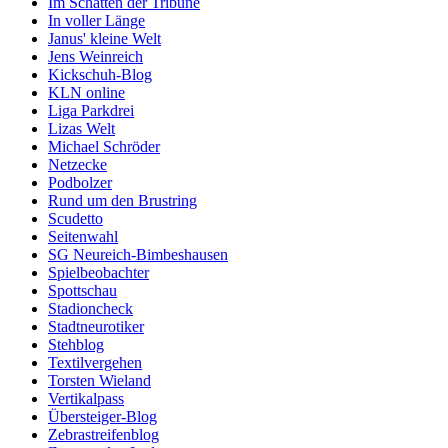
Im Schatten der Tribüne
In voller Länge
Janus' kleine Welt
Jens Weinreich
Kickschuh-Blog
KLN online
Liga Parkdrei
Lizas Welt
Michael Schröder
Netzecke
Podbolzer
Rund um den Brustring
Scudetto
Seitenwahl
SG Neureich-Bimbeshausen
Spielbeobachter
Spottschau
Stadioncheck
Stadtneurotiker
Stehblog
Textilvergehen
Torsten Wieland
Vertikalpass
Übersteiger-Blog
Zebrastreifenblog