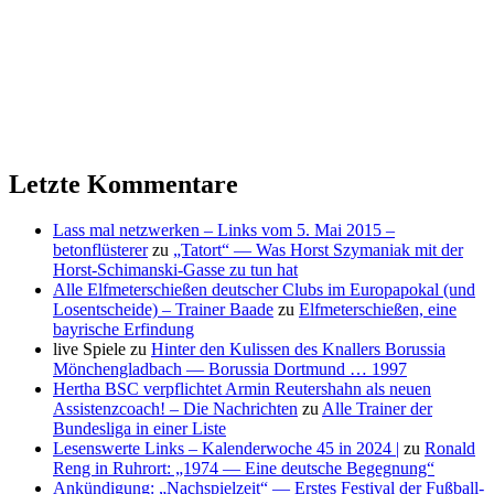
Letzte Kommentare
Lass mal netzwerken – Links vom 5. Mai 2015 –
betonflüsterer
zu
„Tatort“ — Was Horst Szymaniak mit der
Horst-Schimanski-Gasse zu tun hat
Alle Elfmeterschießen deutscher Clubs im Europapokal (und
Losentscheide) – Trainer Baade
zu
Elfmeterschießen, eine
bayrische Erfindung
live Spiele
zu
Hinter den Kulissen des Knallers Borussia
Mönchengladbach — Borussia Dortmund … 1997
Hertha BSC verpflichtet Armin Reutershahn als neuen
Assistenzcoach! – Die Nachrichten
zu
Alle Trainer der
Bundesliga in einer Liste
Lesenswerte Links – Kalenderwoche 45 in 2024 |
zu
Ronald
Reng in Ruhrort: „1974 — Eine deutsche Begegnung“
Ankündigung: „Nachspielzeit“ — Erstes Festival der Fußball-