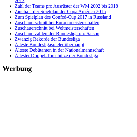
2013
Zahl der Teams pro Ausrüster der WM 2002 bis 2018
Zincha – der Spielplan der Copa América 2015
Zum Spielplan des Confed-Cup 2017 in Russland
Zuschauerschnitt bei Europameisterschaften
Zuschauerschnitt bei Weltmeisterschaften
Zuschauerzahlen der Bundesliga pro Saison
Zwanzig Rekorde der Bundesliga
Älteste Bundesligaspieler überhaupt
Älteste Debütanten in der Nationalmannschaft
Ältester Doppel-Torschütze der Bundesliga
Werbung