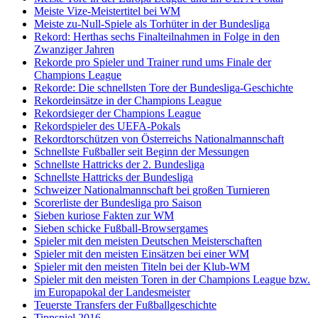
Meiste Vize-Meistertitel bei WM
Meiste zu-Null-Spiele als Torhüter in der Bundesliga
Rekord: Herthas sechs Finalteilnahmen in Folge in den
Zwanziger Jahren
Rekorde pro Spieler und Trainer rund ums Finale der
Champions League
Rekorde: Die schnellsten Tore der Bundesliga-Geschichte
Rekordeinsätze in der Champions League
Rekordsieger der Champions League
Rekordspieler des UEFA-Pokals
Rekordtorschützen von Österreichs Nationalmannschaft
Schnellste Fußballer seit Beginn der Messungen
Schnellste Hattricks der 2. Bundesliga
Schnellste Hattricks der Bundesliga
Schweizer Nationalmannschaft bei großen Turnieren
Scorerliste der Bundesliga pro Saison
Sieben kuriose Fakten zur WM
Sieben schicke Fußball-Browsergames
Spieler mit den meisten Deutschen Meisterschaften
Spieler mit den meisten Einsätzen bei einer WM
Spieler mit den meisten Titeln bei der Klub-WM
Spieler mit den meisten Toren in der Champions League bzw.
im Europapokal der Landesmeister
Teuerste Transfers der Fußballgeschichte
Tippspiel 2016