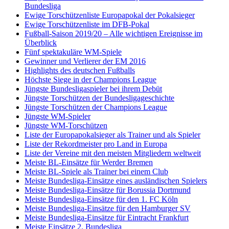
Bundesliga
Ewige Torschützenliste Europapokal der Pokalsieger
Ewige Torschützenliste im DFB-Pokal
Fußball-Saison 2019/20 – Alle wichtigen Ereignisse im
Überblick
Fünf spektakuläre WM-Spiele
Gewinner und Verlierer der EM 2016
Highlights des deutschen Fußballs
Höchste Siege in der Champions League
Jüngste Bundesligaspieler bei ihrem Debüt
Jüngste Torschützen der Bundesligageschichte
Jüngste Torschützen der Champions League
Jüngste WM-Spieler
Jüngste WM-Torschützen
Liste der Europapokalsieger als Trainer und als Spieler
Liste der Rekordmeister pro Land in Europa
Liste der Vereine mit den meisten Mitgliedern weltweit
Meiste BL-Einsätze für Werder Bremen
Meiste BL-Spiele als Trainer bei einem Club
Meiste Bundesliga-Einsätze eines ausländischen Spielers
Meiste Bundesliga-Einsätze für Borussia Dortmund
Meiste Bundesliga-Einsätze für den 1. FC Köln
Meiste Bundesliga-Einsätze für den Hamburger SV
Meiste Bundesliga-Einsätze für Eintracht Frankfurt
Meiste Einsätze 2. Bundesliga