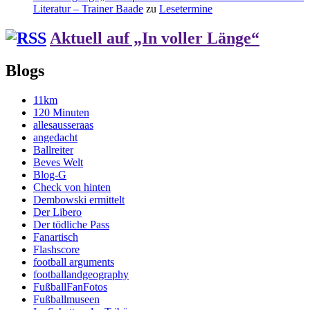
Literatur – Trainer Baade
zu
Lesetermine
Aktuell auf „In voller Länge“
Blogs
11km
120 Minuten
allesausseraas
angedacht
Ballreiter
Beves Welt
Blog-G
Check von hinten
Dembowski ermittelt
Der Libero
Der tödliche Pass
Fanartisch
Flashscore
football arguments
footballandgeography
FußballFanFotos
Fußballmuseen