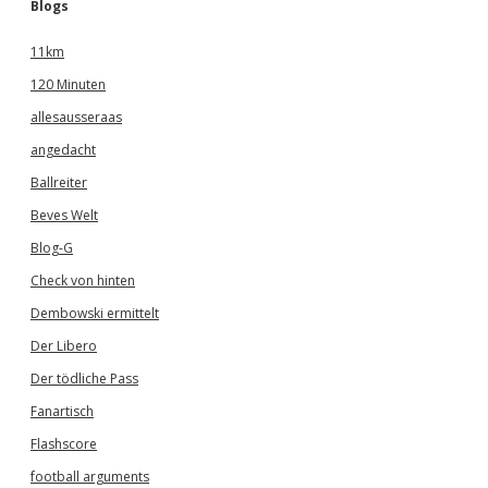
Blogs
11km
120 Minuten
allesausseraas
angedacht
Ballreiter
Beves Welt
Blog-G
Check von hinten
Dembowski ermittelt
Der Libero
Der tödliche Pass
Fanartisch
Flashscore
football arguments