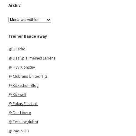
Archiv
A
r
c
h
Trainer Baade away
i
v
@ DRadio
@ Das Spiel meines Lebens
@ HSV Klönstuv
@ Clubfans United 1
,
2
@ Kickschuh-Blog
@ Kickwelt
@ Fokus Fussball
@ Der Libero
@ Total beglubbt
@ Radio DU