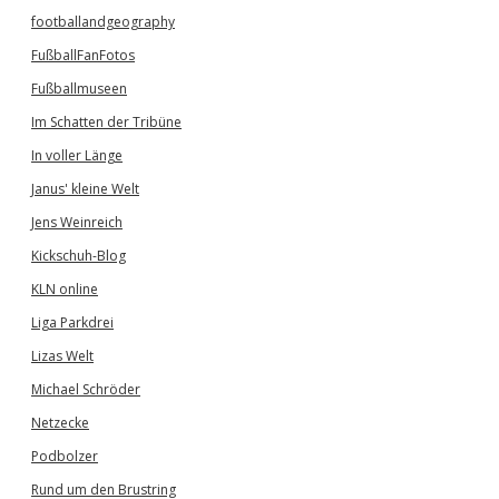
footballandgeography
FußballFanFotos
Fußballmuseen
Im Schatten der Tribüne
In voller Länge
Janus' kleine Welt
Jens Weinreich
Kickschuh-Blog
KLN online
Liga Parkdrei
Lizas Welt
Michael Schröder
Netzecke
Podbolzer
Rund um den Brustring