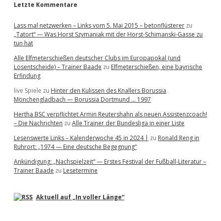
Letzte Kommentare
Lass mal netzwerken – Links vom 5. Mai 2015 – betonflüsterer
zu
„Tatort“ — Was Horst Szymaniak mit der Horst-Schimanski-Gasse zu
tun hat
Alle Elfmeterschießen deutscher Clubs im Europapokal (und
Losentscheide) – Trainer Baade
zu
Elfmeterschießen, eine bayrische
Erfindung
live Spiele
zu
Hinter den Kulissen des Knallers Borussia
Mönchengladbach — Borussia Dortmund … 1997
Hertha BSC verpflichtet Armin Reutershahn als neuen Assistenzcoach!
– Die Nachrichten
zu
Alle Trainer der Bundesliga in einer Liste
Lesenswerte Links – Kalenderwoche 45 in 2024 |
zu
Ronald Reng in
Ruhrort: „1974 — Eine deutsche Begegnung“
Ankündigung: „Nachspielzeit“ — Erstes Festival der Fußball-Literatur –
Trainer Baade
zu
Lesetermine
Aktuell auf „In voller Länge“