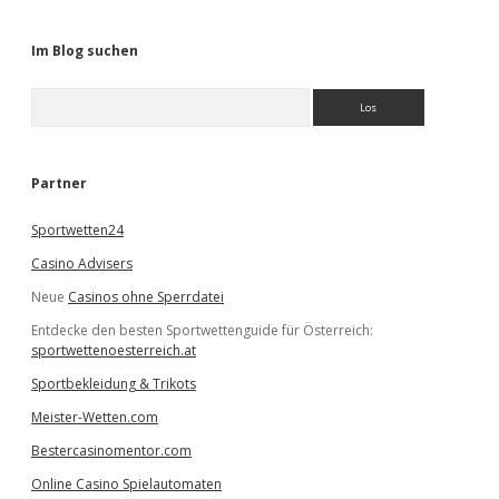
Im Blog suchen
S
u
c
h
e
Partner
n
Sportwetten24
Casino Advisers
Neue
Casinos ohne Sperrdatei
Entdecke den besten Sportwettenguide für Österreich:
sportwettenoesterreich.at
Sportbekleidung & Trikots
Meister-Wetten.com
Bestercasinomentor.com
Online Casino Spielautomaten