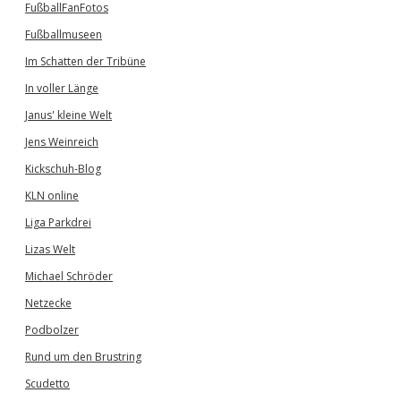
FußballFanFotos
Fußballmuseen
Im Schatten der Tribüne
In voller Länge
Janus' kleine Welt
Jens Weinreich
Kickschuh-Blog
KLN online
Liga Parkdrei
Lizas Welt
Michael Schröder
Netzecke
Podbolzer
Rund um den Brustring
Scudetto