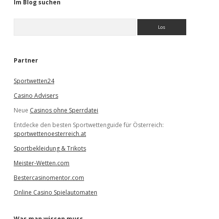
Im Blog suchen
S
u
c
h
e
Partner
n
Sportwetten24
Casino Advisers
Neue
Casinos ohne Sperrdatei
Entdecke den besten Sportwettenguide für Österreich:
sportwettenoesterreich.at
Sportbekleidung & Trikots
Meister-Wetten.com
Bestercasinomentor.com
Online Casino Spielautomaten
Was man wissen muss