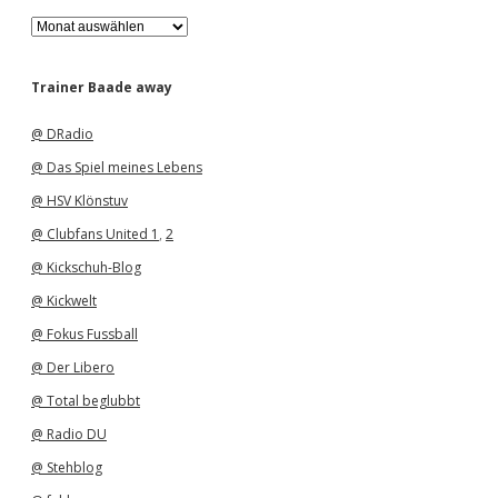
A
r
c
h
Trainer Baade away
i
v
@ DRadio
@ Das Spiel meines Lebens
@ HSV Klönstuv
@ Clubfans United 1
,
2
@ Kickschuh-Blog
@ Kickwelt
@ Fokus Fussball
@ Der Libero
@ Total beglubbt
@ Radio DU
@ Stehblog