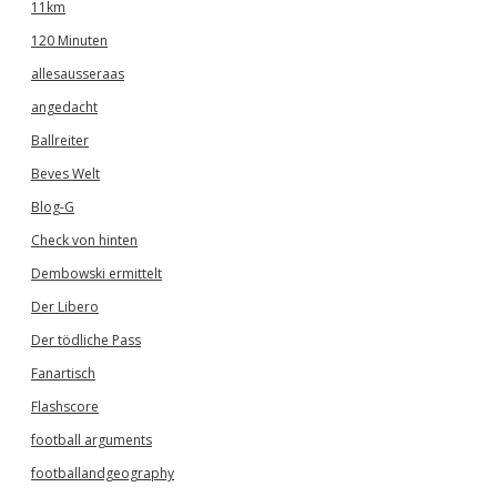
11km
120 Minuten
allesausseraas
angedacht
Ballreiter
Beves Welt
Blog-G
Check von hinten
Dembowski ermittelt
Der Libero
Der tödliche Pass
Fanartisch
Flashscore
football arguments
footballandgeography