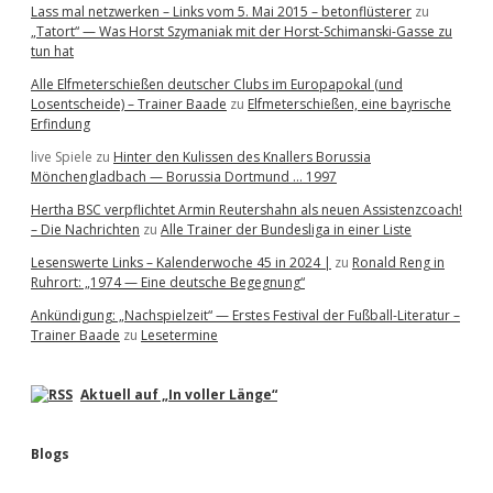
Lass mal netzwerken – Links vom 5. Mai 2015 – betonflüsterer
zu
„Tatort“ — Was Horst Szymaniak mit der Horst-Schimanski-Gasse zu
tun hat
Alle Elfmeterschießen deutscher Clubs im Europapokal (und
Losentscheide) – Trainer Baade
zu
Elfmeterschießen, eine bayrische
Erfindung
live Spiele
zu
Hinter den Kulissen des Knallers Borussia
Mönchengladbach — Borussia Dortmund … 1997
Hertha BSC verpflichtet Armin Reutershahn als neuen Assistenzcoach!
– Die Nachrichten
zu
Alle Trainer der Bundesliga in einer Liste
Lesenswerte Links – Kalenderwoche 45 in 2024 |
zu
Ronald Reng in
Ruhrort: „1974 — Eine deutsche Begegnung“
Ankündigung: „Nachspielzeit“ — Erstes Festival der Fußball-Literatur –
Trainer Baade
zu
Lesetermine
Aktuell auf „In voller Länge“
Blogs