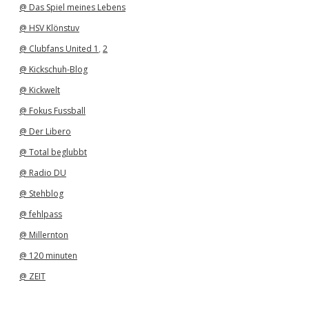
@ Das Spiel meines Lebens
@ HSV Klönstuv
@ Clubfans United 1
,
2
@ Kickschuh-Blog
@ Kickwelt
@ Fokus Fussball
@ Der Libero
@ Total beglubbt
@ Radio DU
@ Stehblog
@ fehlpass
@ Millernton
@ 120 minuten
@ ZEIT