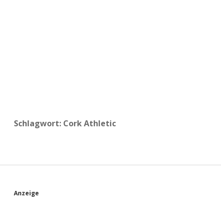
a
d
e
Schlagwort:
Cork Athletic
S
Anzeige