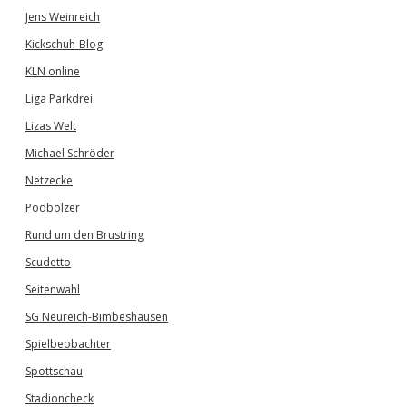
Jens Weinreich
Kickschuh-Blog
KLN online
Liga Parkdrei
Lizas Welt
Michael Schröder
Netzecke
Podbolzer
Rund um den Brustring
Scudetto
Seitenwahl
SG Neureich-Bimbeshausen
Spielbeobachter
Spottschau
Stadioncheck