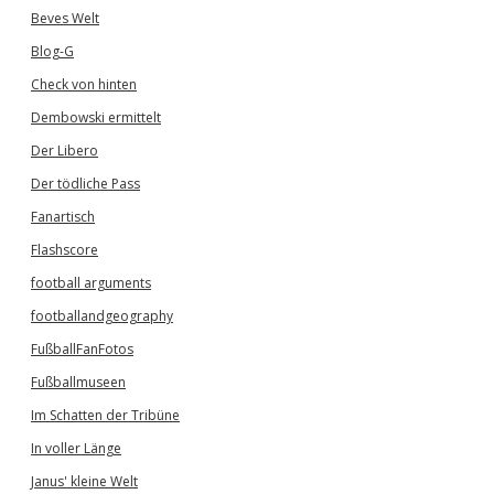
Beves Welt
Blog-G
Check von hinten
Dembowski ermittelt
Der Libero
Der tödliche Pass
Fanartisch
Flashscore
football arguments
footballandgeography
FußballFanFotos
Fußballmuseen
Im Schatten der Tribüne
In voller Länge
Janus' kleine Welt