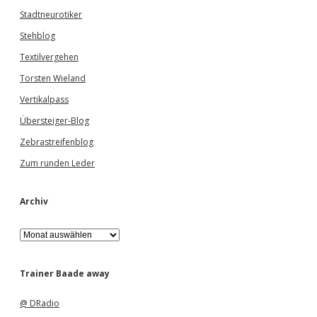
Stadtneurotiker
Stehblog
Textilvergehen
Torsten Wieland
Vertikalpass
Übersteiger-Blog
Zebrastreifenblog
Zum runden Leder
Archiv
A
r
c
h
Trainer Baade away
i
v
@ DRadio