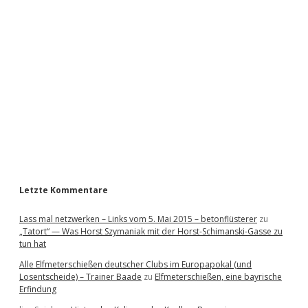
i
d
e
b
a
r
Letzte Kommentare
Lass mal netzwerken – Links vom 5. Mai 2015 – betonflüsterer
zu
„Tatort“ — Was Horst Szymaniak mit der Horst-Schimanski-Gasse zu
tun hat
Alle Elfmeterschießen deutscher Clubs im Europapokal (und
Losentscheide) – Trainer Baade
zu
Elfmeterschießen, eine bayrische
Erfindung