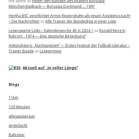
live Spiele
zu
Hinter den Kulissen des Knallers Borussia
Mönchengladbach — Borussia Dortmund … 1997
Hertha BSC verpflichtet Armin Reutershahn als neuen Assistenzcoach!
– Die Nachrichten
zu
Alle Trainer der Bundesliga in einer Liste
Lesenswerte Links – Kalenderwoche 45 in 2024 |
zu
Ronald Reng in
Ruhrort: „1974 — Eine deutsche Begegnung“
Ankündigung: „Nachspielzeit“ — Erstes Festival der Fußball-Literatur –
Trainer Baade
zu
Lesetermine
Aktuell auf „In voller Länge“
Blogs
11km
120 Minuten
allesausseraas
angedacht
Ballreiter