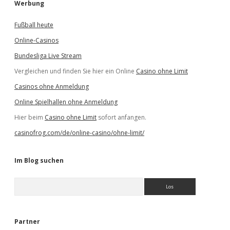
Werbung
Fußball heute
Online-Casinos
Bundesliga Live Stream
Vergleichen und finden Sie hier ein Online
Casino ohne Limit
Casinos ohne Anmeldung
Online Spielhallen ohne Anmeldung
Hier beim
Casino ohne Limit
sofort anfangen.
casinofrog.com/de/online-casino/ohne-limit/
Im Blog suchen
S
u
c
h
e
Partner
n