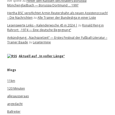
live Spiele
zu
Hinter den Kulissen des Knallers Borussia
Mönchengladbach — Borussia Dortmund … 1997
Hertha BSC verpflichtet Armin Reutershahn als neuen Assistenzcoach!
– Die Nachrichten
zu
Alle Trainer der Bundesliga in einer Liste
Lesenswerte Links – Kalenderwoche 45 in 2024 |
zu
Ronald Reng in
Ruhrort: „1974 — Eine deutsche Begegnung“
Ankündigung: „Nachspielzeit“ — Erstes Festival der Fußball-Literatur –
Trainer Baade
zu
Lesetermine
Aktuell auf „In voller Länge“
Blogs
11km
120 Minuten
allesausseraas
angedacht
Ballreiter