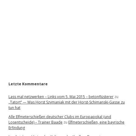
i
d
e
b
a
r
Letzte Kommentare
Lass mal netzwerken – Links vom 5. Mai 2015 – betonflüsterer
zu
„Tatort“ — Was Horst Szymaniak mit der Horst-Schimanski-Gasse zu
tun hat
Alle Elfmeterschießen deutscher Clubs im Europapokal (und
Losentscheide) – Trainer Baade
zu
Elfmeterschießen, eine bayrische
Erfindung