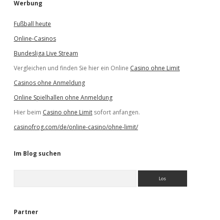
Werbung
Fußball heute
Online-Casinos
Bundesliga Live Stream
Vergleichen und finden Sie hier ein Online
Casino ohne Limit
Casinos ohne Anmeldung
Online Spielhallen ohne Anmeldung
Hier beim
Casino ohne Limit
sofort anfangen.
casinofrog.com/de/online-casino/ohne-limit/
Im Blog suchen
S
u
c
h
e
Partner
n