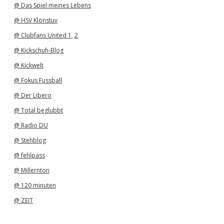
@ Das Spiel meines Lebens
@ HSV Klönstuv
@ Clubfans United 1
,
2
@ Kickschuh-Blog
@ Kickwelt
@ Fokus Fussball
@ Der Libero
@ Total beglubbt
@ Radio DU
@ Stehblog
@ fehlpass
@ Millernton
@ 120 minuten
@ ZEIT