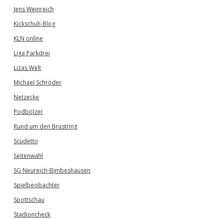
Jens Weinreich
Kickschuh-Blog
KLN online
Liga Parkdrei
Lizas Welt
Michael Schröder
Netzecke
Podbolzer
Rund um den Brustring
Scudetto
Seitenwahl
SG Neureich-Bimbeshausen
Spielbeobachter
Spottschau
Stadioncheck