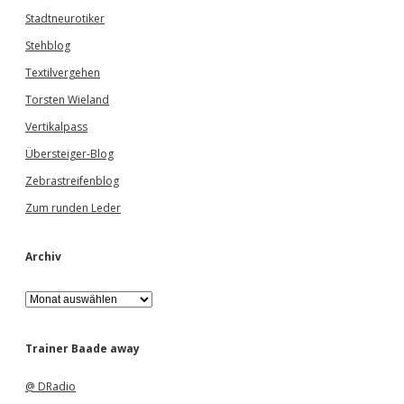
Stadtneurotiker
Stehblog
Textilvergehen
Torsten Wieland
Vertikalpass
Übersteiger-Blog
Zebrastreifenblog
Zum runden Leder
Archiv
A
r
c
h
Trainer Baade away
i
v
@ DRadio