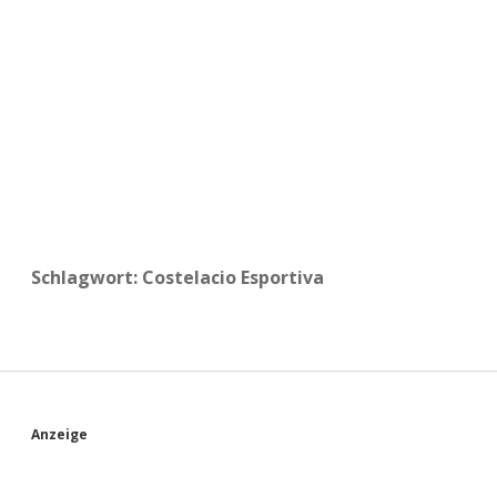
a
d
e
Schlagwort:
Costelacio Esportiva
S
Anzeige