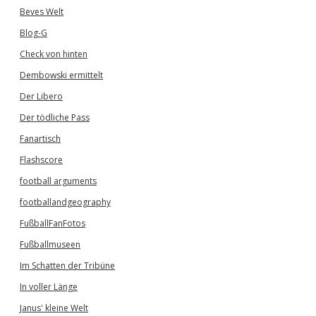
Beves Welt
Blog-G
Check von hinten
Dembowski ermittelt
Der Libero
Der tödliche Pass
Fanartisch
Flashscore
football arguments
footballandgeography
FußballFanFotos
Fußballmuseen
Im Schatten der Tribüne
In voller Länge
Janus' kleine Welt