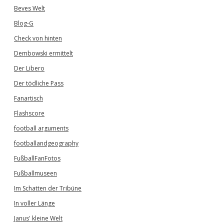
Beves Welt
Blog-G
Check von hinten
Dembowski ermittelt
Der Libero
Der tödliche Pass
Fanartisch
Flashscore
football arguments
footballandgeography
FußballFanFotos
Fußballmuseen
Im Schatten der Tribüne
In voller Länge
Janus' kleine Welt