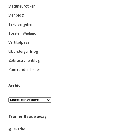
Stadtneurotiker
Stehblog
Textilvergehen
Torsten Wieland
Vertikalpass
Übersteiger-Blog
Zebrastreifenblog
Zum runden Leder
Archiv
A
r
c
h
Trainer Baade away
i
v
@ DRadio