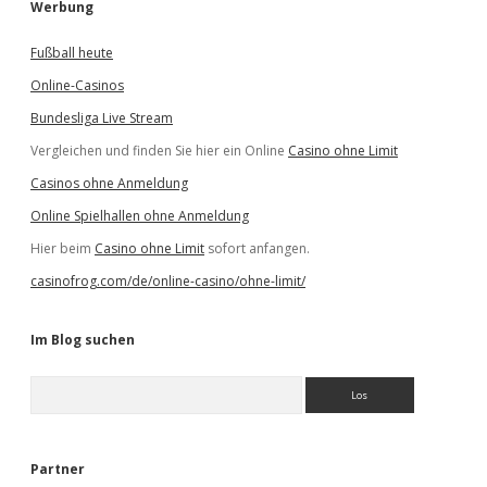
Werbung
Fußball heute
Online-Casinos
Bundesliga Live Stream
Vergleichen und finden Sie hier ein Online
Casino ohne Limit
Casinos ohne Anmeldung
Online Spielhallen ohne Anmeldung
Hier beim
Casino ohne Limit
sofort anfangen.
casinofrog.com/de/online-casino/ohne-limit/
Im Blog suchen
S
u
c
h
e
Partner
n