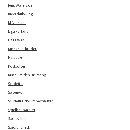
Jens Weinreich
Kickschuh-Blog
KLN online
Liga Parkdrei
Lizas Welt
Michael Schröder
Netzecke
Podbolzer
Rund um den Brustring
Scudetto
Seitenwahl
SG Neureich-Bimbeshausen
Spielbeobachter
Spottschau
Stadioncheck