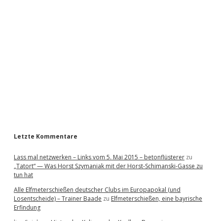
i
d
e
b
a
r
Letzte Kommentare
Lass mal netzwerken – Links vom 5. Mai 2015 – betonflüsterer
zu
„Tatort“ — Was Horst Szymaniak mit der Horst-Schimanski-Gasse zu
tun hat
Alle Elfmeterschießen deutscher Clubs im Europapokal (und
Losentscheide) – Trainer Baade
zu
Elfmeterschießen, eine bayrische
Erfindung