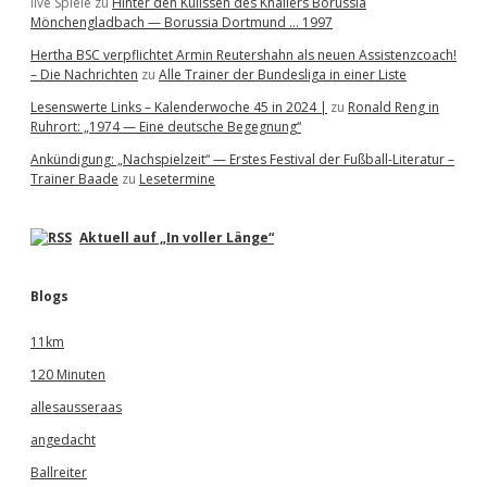
live Spiele
zu
Hinter den Kulissen des Knallers Borussia
Mönchengladbach — Borussia Dortmund … 1997
Hertha BSC verpflichtet Armin Reutershahn als neuen Assistenzcoach!
– Die Nachrichten
zu
Alle Trainer der Bundesliga in einer Liste
Lesenswerte Links – Kalenderwoche 45 in 2024 |
zu
Ronald Reng in
Ruhrort: „1974 — Eine deutsche Begegnung“
Ankündigung: „Nachspielzeit“ — Erstes Festival der Fußball-Literatur –
Trainer Baade
zu
Lesetermine
Aktuell auf „In voller Länge“
Blogs
11km
120 Minuten
allesausseraas
angedacht
Ballreiter