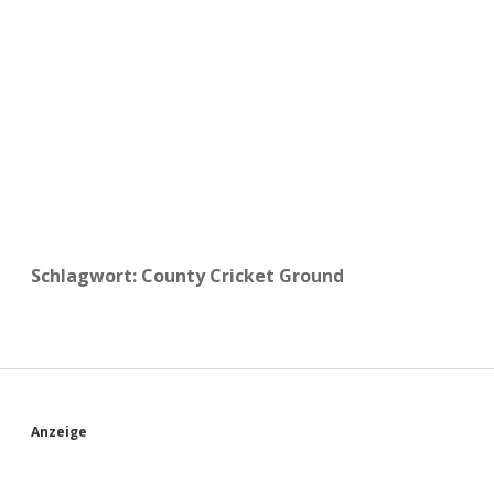
a
d
e
Schlagwort:
County Cricket Ground
S
Anzeige