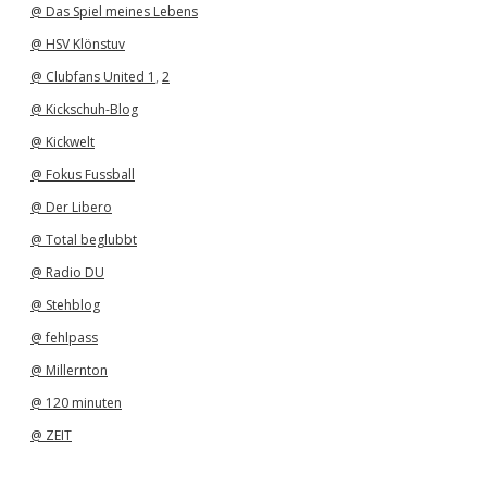
@ Das Spiel meines Lebens
@ HSV Klönstuv
@ Clubfans United 1
,
2
@ Kickschuh-Blog
@ Kickwelt
@ Fokus Fussball
@ Der Libero
@ Total beglubbt
@ Radio DU
@ Stehblog
@ fehlpass
@ Millernton
@ 120 minuten
@ ZEIT