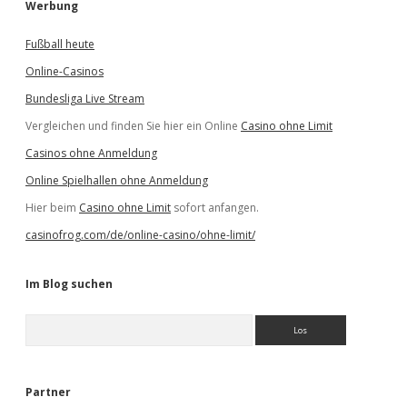
Werbung
Fußball heute
Online-Casinos
Bundesliga Live Stream
Vergleichen und finden Sie hier ein Online
Casino ohne Limit
Casinos ohne Anmeldung
Online Spielhallen ohne Anmeldung
Hier beim
Casino ohne Limit
sofort anfangen.
casinofrog.com/de/online-casino/ohne-limit/
Im Blog suchen
S
u
c
h
e
Partner
n