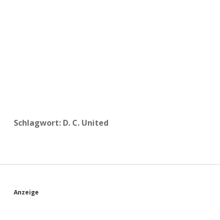
a
d
e
Schlagwort:
D. C. United
S
Anzeige