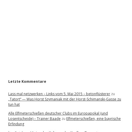
i
d
e
b
a
r
Letzte Kommentare
Lass mal netzwerken – Links vom 5. Mai 2015 – betonflüsterer
zu
„Tatort“ — Was Horst Szymaniak mit der Horst-Schimanski-Gasse zu
tun hat
Alle Elfmeterschießen deutscher Clubs im Europapokal (und
Losentscheide) – Trainer Baade
zu
Elfmeterschießen, eine bayrische
Erfindung