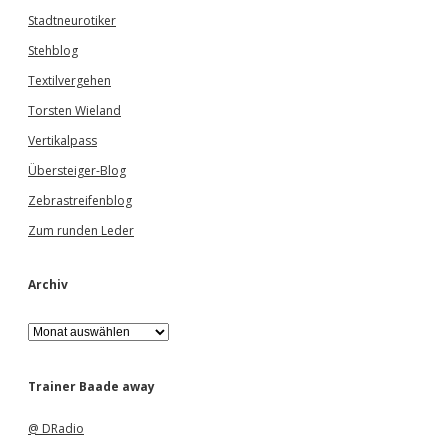
Stadtneurotiker
Stehblog
Textilvergehen
Torsten Wieland
Vertikalpass
Übersteiger-Blog
Zebrastreifenblog
Zum runden Leder
Archiv
A
r
c
h
Trainer Baade away
i
v
@ DRadio