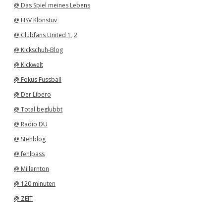
@ Das Spiel meines Lebens
@ HSV Klönstuv
@ Clubfans United 1
,
2
@ Kickschuh-Blog
@ Kickwelt
@ Fokus Fussball
@ Der Libero
@ Total beglubbt
@ Radio DU
@ Stehblog
@ fehlpass
@ Millernton
@ 120 minuten
@ ZEIT