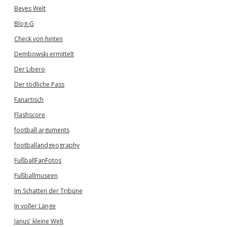
Beves Welt
Blog-G
Check von hinten
Dembowski ermittelt
Der Libero
Der tödliche Pass
Fanartisch
Flashscore
football arguments
footballandgeography
FußballFanFotos
Fußballmuseen
Im Schatten der Tribüne
In voller Länge
Janus' kleine Welt