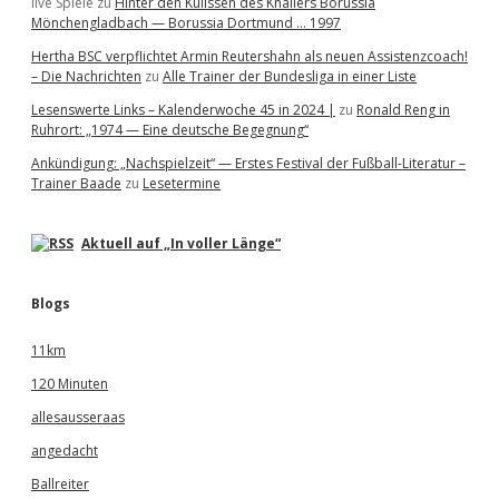
live Spiele
zu
Hinter den Kulissen des Knallers Borussia
Mönchengladbach — Borussia Dortmund … 1997
Hertha BSC verpflichtet Armin Reutershahn als neuen Assistenzcoach!
– Die Nachrichten
zu
Alle Trainer der Bundesliga in einer Liste
Lesenswerte Links – Kalenderwoche 45 in 2024 |
zu
Ronald Reng in
Ruhrort: „1974 — Eine deutsche Begegnung“
Ankündigung: „Nachspielzeit“ — Erstes Festival der Fußball-Literatur –
Trainer Baade
zu
Lesetermine
Aktuell auf „In voller Länge“
Blogs
11km
120 Minuten
allesausseraas
angedacht
Ballreiter