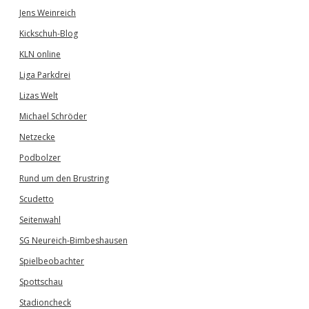
Jens Weinreich
Kickschuh-Blog
KLN online
Liga Parkdrei
Lizas Welt
Michael Schröder
Netzecke
Podbolzer
Rund um den Brustring
Scudetto
Seitenwahl
SG Neureich-Bimbeshausen
Spielbeobachter
Spottschau
Stadioncheck