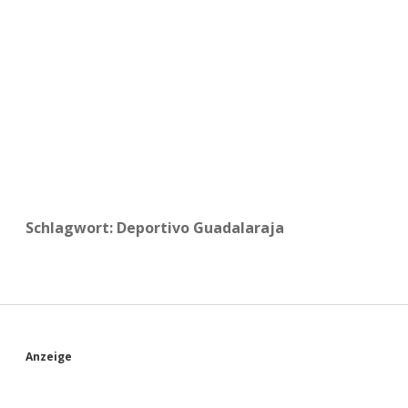
a
d
e
Schlagwort:
Deportivo Guadalaraja
S
Anzeige