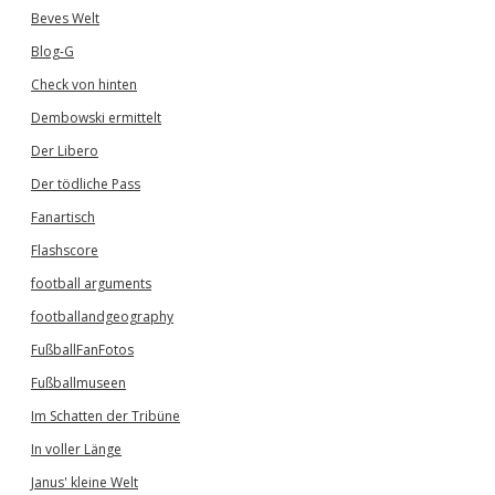
Beves Welt
Blog-G
Check von hinten
Dembowski ermittelt
Der Libero
Der tödliche Pass
Fanartisch
Flashscore
football arguments
footballandgeography
FußballFanFotos
Fußballmuseen
Im Schatten der Tribüne
In voller Länge
Janus' kleine Welt