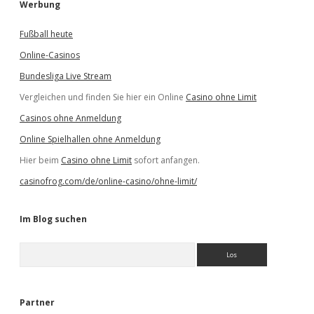
Werbung
Fußball heute
Online-Casinos
Bundesliga Live Stream
Vergleichen und finden Sie hier ein Online
Casino ohne Limit
Casinos ohne Anmeldung
Online Spielhallen ohne Anmeldung
Hier beim
Casino ohne Limit
sofort anfangen.
casinofrog.com/de/online-casino/ohne-limit/
Im Blog suchen
S
u
c
h
e
Partner
n