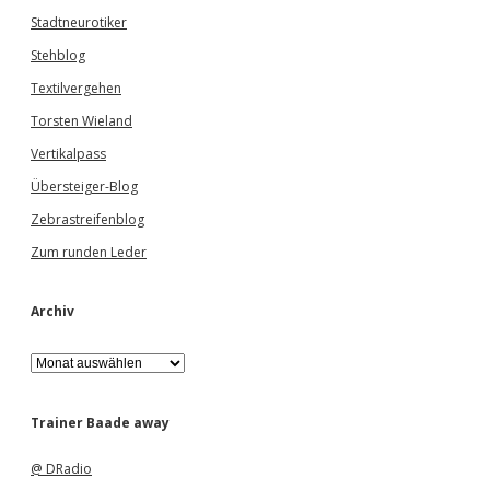
Stadtneurotiker
Stehblog
Textilvergehen
Torsten Wieland
Vertikalpass
Übersteiger-Blog
Zebrastreifenblog
Zum runden Leder
Archiv
A
r
c
h
Trainer Baade away
i
v
@ DRadio