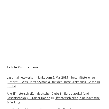
i
d
e
b
a
r
Letzte Kommentare
Lass mal netzwerken – Links vom 5. Mai 2015 – betonflüsterer
zu
„Tatort“ — Was Horst Szymaniak mit der Horst-Schimanski-Gasse zu
tun hat
Alle Elfmeterschießen deutscher Clubs im Europapokal (und
Losentscheide) – Trainer Baade
zu
Elfmeterschießen, eine bayrische
Erfindung