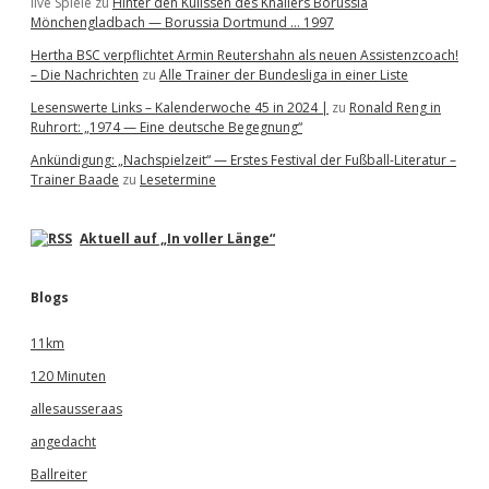
live Spiele
zu
Hinter den Kulissen des Knallers Borussia
Mönchengladbach — Borussia Dortmund … 1997
Hertha BSC verpflichtet Armin Reutershahn als neuen Assistenzcoach!
– Die Nachrichten
zu
Alle Trainer der Bundesliga in einer Liste
Lesenswerte Links – Kalenderwoche 45 in 2024 |
zu
Ronald Reng in
Ruhrort: „1974 — Eine deutsche Begegnung“
Ankündigung: „Nachspielzeit“ — Erstes Festival der Fußball-Literatur –
Trainer Baade
zu
Lesetermine
Aktuell auf „In voller Länge“
Blogs
11km
120 Minuten
allesausseraas
angedacht
Ballreiter