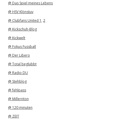
@ Das Spiel meines Lebens
@ HSV Klönstuv
@ Clubfans United 1
,
2
@ Kickschuh-Blog
@ Kickwelt
@ Fokus Fussball
@ Der Libero
@ Total beglubbt
@ Radio DU
@ Stehblog
@ fehlpass
@ Millernton
@ 120 minuten
@ ZEIT