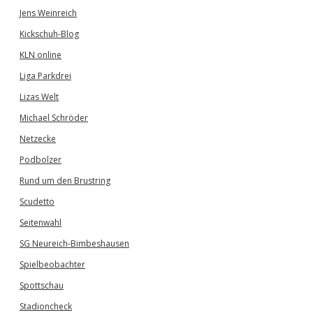
Jens Weinreich
Kickschuh-Blog
KLN online
Liga Parkdrei
Lizas Welt
Michael Schröder
Netzecke
Podbolzer
Rund um den Brustring
Scudetto
Seitenwahl
SG Neureich-Bimbeshausen
Spielbeobachter
Spottschau
Stadioncheck