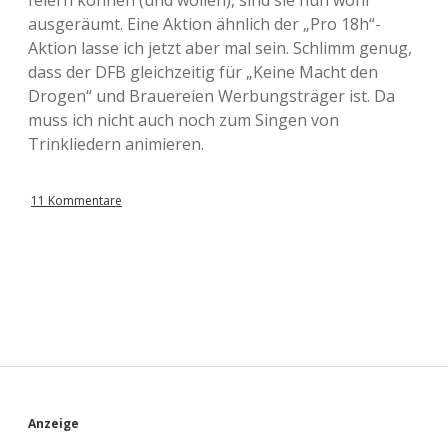
feiern können (und wollen), sind sie nun wohl
ausgeräumt. Eine Aktion ähnlich der „Pro 18h“-
Aktion lasse ich jetzt aber mal sein. Schlimm genug,
dass der DFB gleichzeitig für „Keine Macht den
Drogen“ und Brauereien Werbungsträger ist. Da
muss ich nicht auch noch zum Singen von
Trinkliedern animieren.
11 Kommentare
S
Anzeige