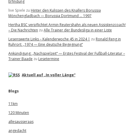
Erfindung
live Spiele
zu
Hinter den Kulissen des Knallers Borussia
Mönchengladbach — Borussia Dortmund … 1997
Hertha BSC verpflichtet Armin Reutershahn als neuen Assistenzcoach!
– Die Nachrichten
zu
Alle Trainer der Bundesliga in einer Liste
Lesenswerte Links – Kalenderwoche 45 in 2024 |
zu
Ronald Reng in
Ruhrort: „1974 — Eine deutsche Begegnung“
Ankündigung: „Nachspielzeit“ — Erstes Festival der Fußball-Literatur –
Trainer Baade
zu
Lesetermine
Aktuell auf „In voller Länge“
Blogs
11km
120 Minuten
allesausseraas
angedacht