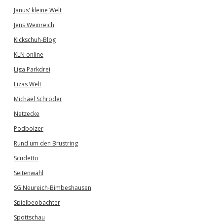
Janus' kleine Welt
Jens Weinreich
Kickschuh-Blog
KLN online
Liga Parkdrei
Lizas Welt
Michael Schröder
Netzecke
Podbolzer
Rund um den Brustring
Scudetto
Seitenwahl
SG Neureich-Bimbeshausen
Spielbeobachter
Spottschau