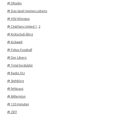
v
@ DRadio
@ Das Spiel meines Lebens
@ HSV Klönstuv
@ Clubfans United 1
,
2
@ Kickschuh-Blog
@ Kickwelt
@ Fokus Fussball
@ Der Libero
@ Total beglubbt
@ Radio DU
@ Stehblog
@ fehlpass
@ Millernton
@ 120 minuten
@ ZEIT