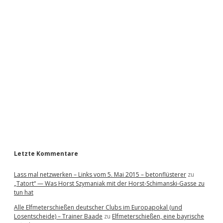
i
d
e
b
a
r
Letzte Kommentare
Lass mal netzwerken – Links vom 5. Mai 2015 – betonflüsterer
zu
„Tatort“ — Was Horst Szymaniak mit der Horst-Schimanski-Gasse zu
tun hat
Alle Elfmeterschießen deutscher Clubs im Europapokal (und
Losentscheide) – Trainer Baade
zu
Elfmeterschießen, eine bayrische