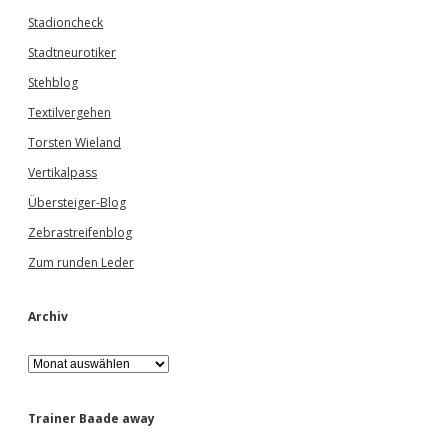
Stadioncheck
Stadtneurotiker
Stehblog
Textilvergehen
Torsten Wieland
Vertikalpass
Übersteiger-Blog
Zebrastreifenblog
Zum runden Leder
Archiv
A
r
c
h
Trainer Baade away
i