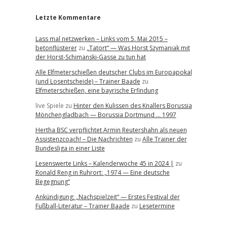
Letzte Kommentare
Lass mal netzwerken – Links vom 5. Mai 2015 –
betonflüsterer
zu
„Tatort“ — Was Horst Szymaniak mit
der Horst-Schimanski-Gasse zu tun hat
Alle Elfmeterschießen deutscher Clubs im Europapokal
(und Losentscheide) – Trainer Baade
zu
Elfmeterschießen, eine bayrische Erfindung
live Spiele
zu
Hinter den Kulissen des Knallers Borussia
Mönchengladbach — Borussia Dortmund … 1997
Hertha BSC verpflichtet Armin Reutershahn als neuen
Assistenzcoach! – Die Nachrichten
zu
Alle Trainer der
Bundesliga in einer Liste
Lesenswerte Links – Kalenderwoche 45 in 2024 |
zu
Ronald Reng in Ruhrort: „1974 — Eine deutsche
Begegnung“
Ankündigung: „Nachspielzeit“ — Erstes Festival der
Fußball-Literatur – Trainer Baade
zu
Lesetermine