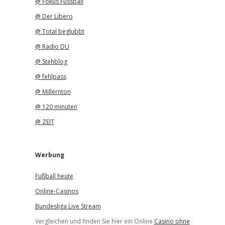
@ Fokus Fussball
@ Der Libero
@ Total beglubbt
@ Radio DU
@ Stehblog
@ fehlpass
@ Millernton
@ 120 minuten
@ ZEIT
Werbung
Fußball heute
Online-Casinos
Bundesliga Live Stream
Vergleichen und finden Sie hier ein Online
Casino ohne