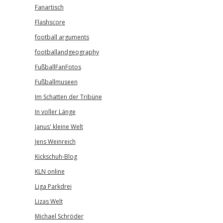
Fanartisch
Flashscore
football arguments
footballandgeography
FußballFanFotos
Fußballmuseen
Im Schatten der Tribüne
In voller Länge
Janus' kleine Welt
Jens Weinreich
Kickschuh-Blog
KLN online
Liga Parkdrei
Lizas Welt
Michael Schröder