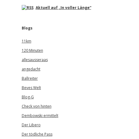
Aktuell auf „In voller Länge“
Blogs
11km
120 Minuten
allesausseraas
angedacht
Ballreiter
Beves Welt
Blog-G
Check von hinten
Dembowski ermittelt
Der Libero
Der tödliche Pass