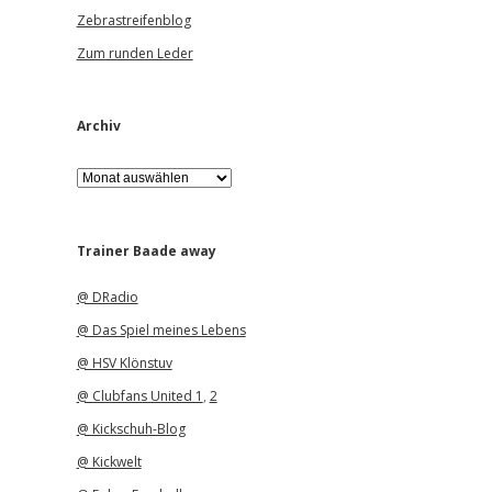
Zebrastreifenblog
Zum runden Leder
Archiv
A
r
c
h
i
Trainer Baade away
v
@ DRadio
@ Das Spiel meines Lebens
@ HSV Klönstuv
@ Clubfans United 1
,
2
@ Kickschuh-Blog
@ Kickwelt