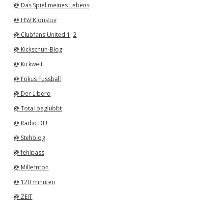
@ Das Spiel meines Lebens
@ HSV Klönstuv
@ Clubfans United 1
,
2
@ Kickschuh-Blog
@ Kickwelt
@ Fokus Fussball
@ Der Libero
@ Total beglubbt
@ Radio DU
@ Stehblog
@ fehlpass
@ Millernton
@ 120 minuten
@ ZEIT