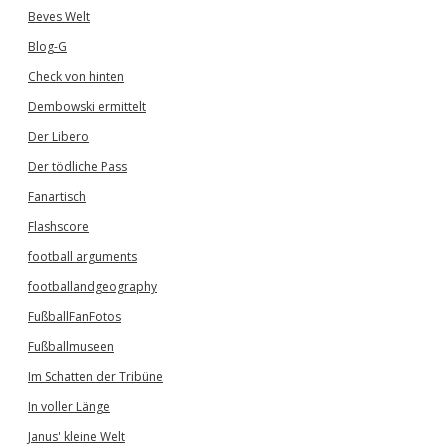
Beves Welt
Blog-G
Check von hinten
Dembowski ermittelt
Der Libero
Der tödliche Pass
Fanartisch
Flashscore
football arguments
footballandgeography
FußballFanFotos
Fußballmuseen
Im Schatten der Tribüne
In voller Länge
Janus' kleine Welt