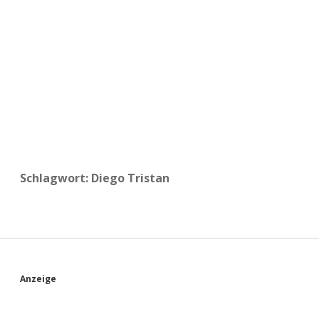
a
d
e
Schlagwort:
Diego Tristan
S
Anzeige