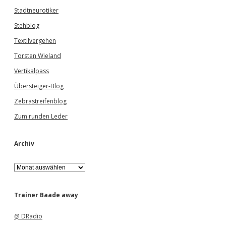
Stadtneurotiker
Stehblog
Textilvergehen
Torsten Wieland
Vertikalpass
Übersteiger-Blog
Zebrastreifenblog
Zum runden Leder
Archiv
A
r
c
h
Trainer Baade away
i
v
@ DRadio