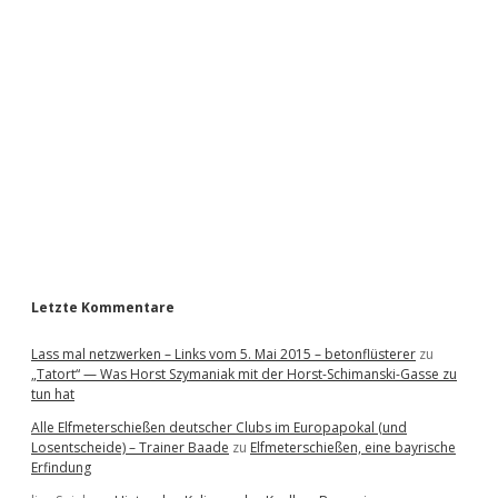
i
d
e
b
a
r
Letzte Kommentare
Lass mal netzwerken – Links vom 5. Mai 2015 – betonflüsterer
zu
„Tatort“ — Was Horst Szymaniak mit der Horst-Schimanski-Gasse zu
tun hat
Alle Elfmeterschießen deutscher Clubs im Europapokal (und
Losentscheide) – Trainer Baade
zu
Elfmeterschießen, eine bayrische
Erfindung