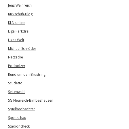
Jens Weinreich
Kickschuh-Blog
KLN online
Liga Parkdrei
Lizas Welt
Michael Schröder
Netzecke
Podbolzer
Rund um den Brustring
Scudetto
Seitenwahl
SG Neureich-Bimbeshausen
Spielbeobachter
Spottschau
Stadioncheck