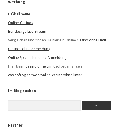
Werbung
Fußball heute
Online-Casinos
Bundesliga Live Stream
Vergleichen und finden Sie hier ein Online
Casino ohne Limit
Casinos ohne Anmeldung
Online Spielhallen ohne Anmeldung
Hier beim
Casino ohne Limit
sofort anfangen.
casinofrog.com/de/online-casino/ohne-limit/
Im Blog suchen
S
u
c
h
e
Partner
n