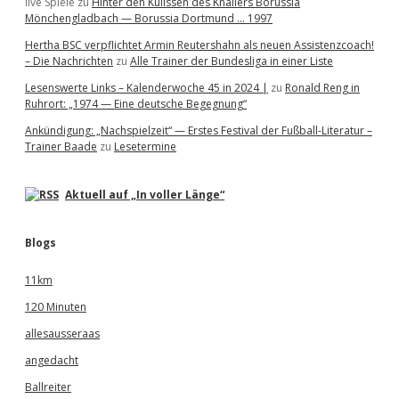
live Spiele
zu
Hinter den Kulissen des Knallers Borussia
Mönchengladbach — Borussia Dortmund … 1997
Hertha BSC verpflichtet Armin Reutershahn als neuen Assistenzcoach!
– Die Nachrichten
zu
Alle Trainer der Bundesliga in einer Liste
Lesenswerte Links – Kalenderwoche 45 in 2024 |
zu
Ronald Reng in
Ruhrort: „1974 — Eine deutsche Begegnung“
Ankündigung: „Nachspielzeit“ — Erstes Festival der Fußball-Literatur –
Trainer Baade
zu
Lesetermine
Aktuell auf „In voller Länge“
Blogs
11km
120 Minuten
allesausseraas
angedacht
Ballreiter