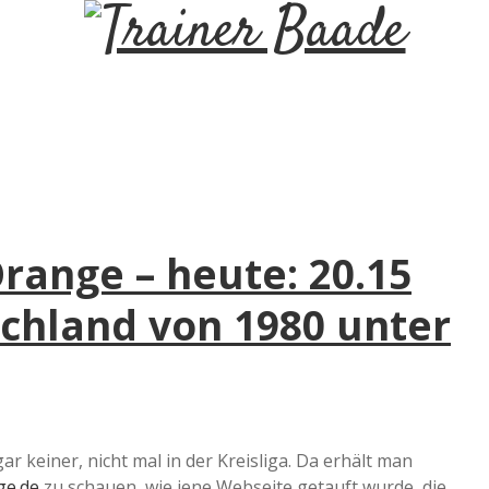
T
r
a
i
Orange – heute: 20.15
n
chland von 1980 unter
e
r
B
gar keiner, nicht mal in der Kreisliga. Da erhält man
ge.de
zu schauen, wie jene Webseite getauft wurde, die