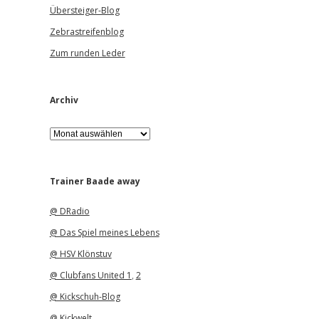
Übersteiger-Blog
Zebrastreifenblog
Zum runden Leder
Archiv
A
r
c
h
i
Trainer Baade away
v
@ DRadio
@ Das Spiel meines Lebens
@ HSV Klönstuv
@ Clubfans United 1
,
2
@ Kickschuh-Blog
@ Kickwelt