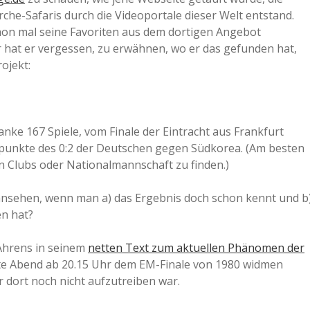
rche-Safaris durch die Videoportale dieser Welt entstand.
a
schon mal seine Favoriten aus dem dortigen Angebot
r hat er vergessen, zu erwähnen, wo er das gefunden hat,
a
ojekt:
d
nke 167 Spiele, vom Finale der Eintracht aus Frankfurt
e
fpunkte des 0:2 der Deutschen gegen Südkorea. (Am besten
n Clubs oder Nationalmannschaft zu finden.)
 ansehen, wenn man a) das Ergebnis doch schon kennt und b
en hat?
 Ahrens in seinem
netten Text zum aktuellen Phänomen der
te Abend ab 20.15 Uhr dem EM-Finale von 1980 widmen
ür dort noch nicht aufzutreiben war.