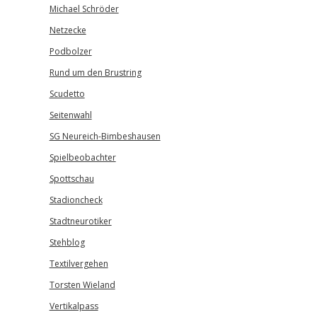
Michael Schröder
Netzecke
Podbolzer
Rund um den Brustring
Scudetto
Seitenwahl
SG Neureich-Bimbeshausen
Spielbeobachter
Spottschau
Stadioncheck
Stadtneurotiker
Stehblog
Textilvergehen
Torsten Wieland
Vertikalpass