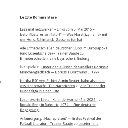
r
Letzte Kommentare
Lass mal netzwerken – Links vom 5. Mai 2015 –
betonflüsterer
zu
„Tatort“ — Was Horst Szymaniak mit
der Horst-Schimanski-Gasse zu tun hat
Alle Elfmeterschießen deutscher Clubs im Europapokal
(und Losentscheide) – Trainer Baade
zu
Elfmeterschießen, eine bayrische Erfindung
live Spiele
zu
Hinter den Kulissen des Knallers Borussia
Mönchengladbach — Borussia Dortmund … 1997
Hertha BSC verpflichtet Armin Reutershahn als neuen
)
Assistenzcoach! – Die Nachrichten
zu
Alle Trainer der
Bundesliga in einer Liste
Lesenswerte Links – Kalenderwoche 45 in 2024 |
zu
Ronald Reng in Ruhrort: „1974 — Eine deutsche
Begegnung“
Ankündigung: „Nachspielzeit“ — Erstes Festival der
Fußball-Literatur – Trainer Baade
zu
Lesetermine