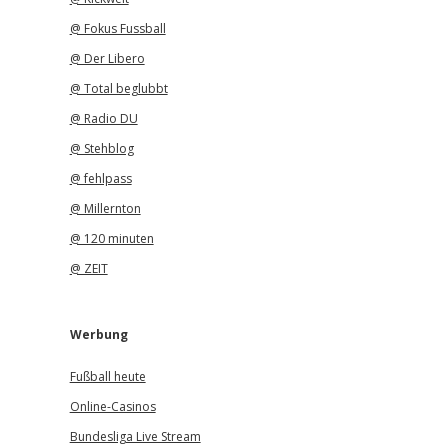
@ Fokus Fussball
@ Der Libero
@ Total beglubbt
@ Radio DU
@ Stehblog
@ fehlpass
@ Millernton
@ 120 minuten
@ ZEIT
Werbung
Fußball heute
Online-Casinos
Bundesliga Live Stream