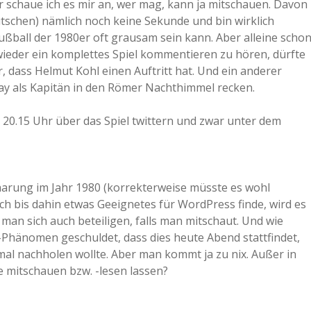
hr schaue ich es mir an, wer mag, kann ja mitschauen. Davon
tschen) nämlich noch keine Sekunde und bin wirklich
ußball der 1980er oft grausam sein kann. Aber alleine scho
eder ein komplettes Spiel kommentieren zu hören, dürfte
, dass Helmut Kohl einen Auftritt hat. Und ein anderer
y als Kapitän in den Römer Nachthimmel recken.
b 20.15 Uhr über das Spiel twittern und zwar unter dem
 Paarung im Jahr 1980 (korrekterweise müsste es wohl
s ich bis dahin etwas Geeignetes für WordPress finde, wird es
man sich auch beteiligen, falls man mitschaut. Und wie
e-Phänomen geschuldet, dass dies heute Abend stattfindet,
mal nachholen wollte. Aber man kommt ja zu nix. Außer in
e mitschauen bzw. -lesen lassen?