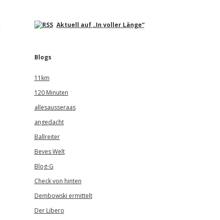
Aktuell auf „In voller Länge“
n
Blogs
11km
120 Minuten
allesausseraas
angedacht
Ballreiter
Beves Welt
Blog-G
Check von hinten
Dembowski ermittelt
Der Libero