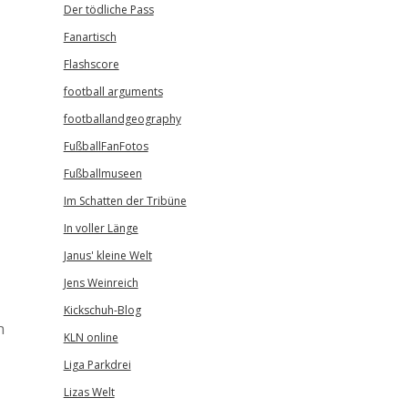
Der tödliche Pass
Fanartisch
Flashscore
football arguments
footballandgeography
FußballFanFotos
Fußballmuseen
Im Schatten der Tribüne
In voller Länge
Janus' kleine Welt
Jens Weinreich
Kickschuh-Blog
n
KLN online
Liga Parkdrei
Lizas Welt