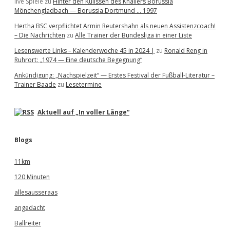
live Spiele
zu
Hinter den Kulissen des Knallers Borussia
Mönchengladbach — Borussia Dortmund … 1997
Hertha BSC verpflichtet Armin Reutershahn als neuen Assistenzcoach!
– Die Nachrichten
zu
Alle Trainer der Bundesliga in einer Liste
Lesenswerte Links – Kalenderwoche 45 in 2024 |
zu
Ronald Reng in
Ruhrort: „1974 — Eine deutsche Begegnung“
Ankündigung: „Nachspielzeit“ — Erstes Festival der Fußball-Literatur –
Trainer Baade
zu
Lesetermine
Aktuell auf „In voller Länge“
Blogs
11km
120 Minuten
allesausseraas
angedacht
Ballreiter