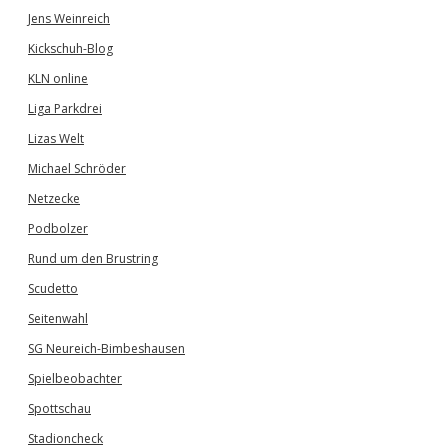
Jens Weinreich
Kickschuh-Blog
KLN online
Liga Parkdrei
Lizas Welt
Michael Schröder
Netzecke
Podbolzer
Rund um den Brustring
Scudetto
Seitenwahl
SG Neureich-Bimbeshausen
Spielbeobachter
Spottschau
Stadioncheck