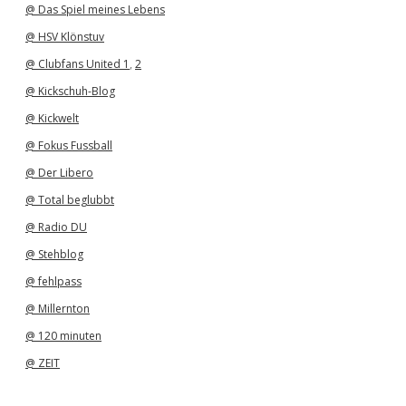
@ Das Spiel meines Lebens
@ HSV Klönstuv
@ Clubfans United 1
,
2
@ Kickschuh-Blog
@ Kickwelt
@ Fokus Fussball
@ Der Libero
@ Total beglubbt
@ Radio DU
@ Stehblog
@ fehlpass
@ Millernton
@ 120 minuten
@ ZEIT