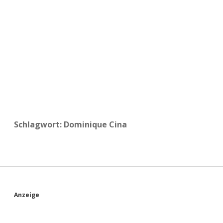
a
d
e
Schlagwort:
Dominique Cina
S
Anzeige