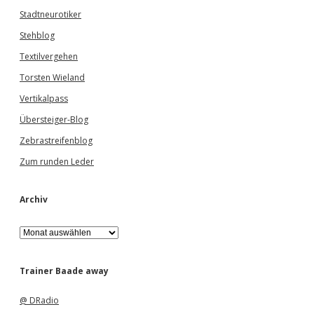
Stadtneurotiker
Stehblog
Textilvergehen
Torsten Wieland
Vertikalpass
Übersteiger-Blog
Zebrastreifenblog
Zum runden Leder
Archiv
A
r
c
h
Trainer Baade away
i
v
@ DRadio