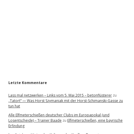
i
d
e
b
a
r
Letzte Kommentare
Lass mal netzwerken – Links vom 5. Mai 2015 – betonflüsterer
zu
„Tatort“ — Was Horst Szymaniak mit der Horst-Schimanski-Gasse zu
tun hat
Alle Elfmeterschießen deutscher Clubs im Europapokal (und
Losentscheide) – Trainer Baade
zu
Elfmeterschießen, eine bayrische
Erfindung