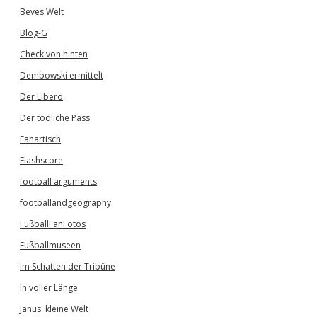
Beves Welt
Blog-G
Check von hinten
Dembowski ermittelt
Der Libero
Der tödliche Pass
Fanartisch
Flashscore
football arguments
footballandgeography
FußballFanFotos
Fußballmuseen
Im Schatten der Tribüne
In voller Länge
Janus' kleine Welt