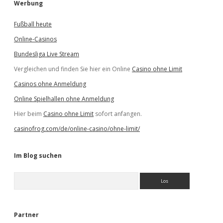
Werbung
Fußball heute
Online-Casinos
Bundesliga Live Stream
Vergleichen und finden Sie hier ein Online
Casino ohne Limit
Casinos ohne Anmeldung
Online Spielhallen ohne Anmeldung
Hier beim
Casino ohne Limit
sofort anfangen.
casinofrog.com/de/online-casino/ohne-limit/
Im Blog suchen
S
u
c
h
e
Partner
n