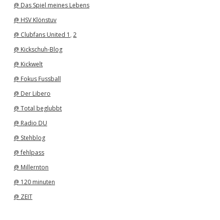
@ Das Spiel meines Lebens
@ HSV Klönstuv
@ Clubfans United 1
,
2
@ Kickschuh-Blog
@ Kickwelt
@ Fokus Fussball
@ Der Libero
@ Total beglubbt
@ Radio DU
@ Stehblog
@ fehlpass
@ Millernton
@ 120 minuten
@ ZEIT