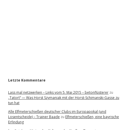
i
d
e
b
a
r
Letzte Kommentare
Lass mal netzwerken – Links vom 5. Mai 2015 – betonflüsterer
zu
„Tatort“ — Was Horst Szymaniak mit der Horst-Schimanski-Gasse zu
tun hat
Alle Elfmeterschießen deutscher Clubs im Europapokal (und
Losentscheide) – Trainer Baade
zu
Elfmeterschießen, eine bayrische
Erfindung