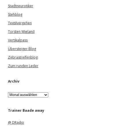
Stadtneurotiker
Stehblog
Textilvergehen
Torsten Wieland
Vertikalpass
Übersteiger-Blog
Zebrastreifenblog
Zum runden Leder
Archiv
A
r
c
h
Trainer Baade away
i
v
@ DRadio