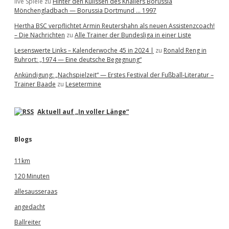
live Spiele
zu
Hinter den Kulissen des Knallers Borussia
Mönchengladbach — Borussia Dortmund … 1997
Hertha BSC verpflichtet Armin Reutershahn als neuen Assistenzcoach!
– Die Nachrichten
zu
Alle Trainer der Bundesliga in einer Liste
Lesenswerte Links – Kalenderwoche 45 in 2024 |
zu
Ronald Reng in
Ruhrort: „1974 — Eine deutsche Begegnung“
Ankündigung: „Nachspielzeit“ — Erstes Festival der Fußball-Literatur –
Trainer Baade
zu
Lesetermine
Aktuell auf „In voller Länge“
Blogs
11km
120 Minuten
allesausseraas
angedacht
Ballreiter