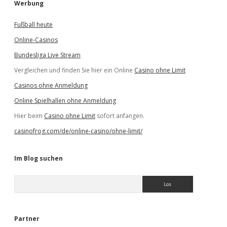
Werbung
Fußball heute
Online-Casinos
Bundesliga Live Stream
Vergleichen und finden Sie hier ein Online
Casino ohne Limit
Casinos ohne Anmeldung
Online Spielhallen ohne Anmeldung
Hier beim
Casino ohne Limit
sofort anfangen.
casinofrog.com/de/online-casino/ohne-limit/
Im Blog suchen
S
u
c
h
e
Partner
n