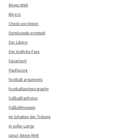
Beves Welt
Blog-G
Check von hinten
Dembowski ermittelt
Der Libero
Der tödliche Pass
Fanartisch
Flashscore
football arguments
footballandgeography
FußballFanFotos
Fußballmuseen
Im Schatten der Tribüne
In voller Länge
Janus' kleine Welt