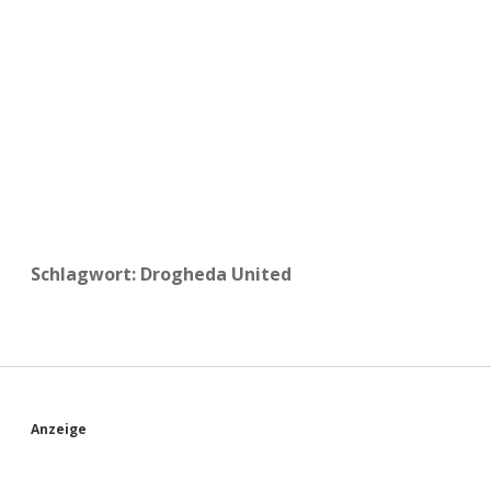
a
d
e
Schlagwort:
Drogheda United
S
Anzeige