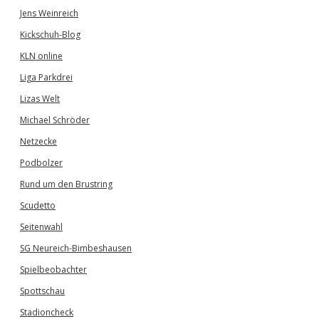
Jens Weinreich
Kickschuh-Blog
KLN online
Liga Parkdrei
Lizas Welt
Michael Schröder
Netzecke
Podbolzer
Rund um den Brustring
Scudetto
Seitenwahl
SG Neureich-Bimbeshausen
Spielbeobachter
Spottschau
Stadioncheck