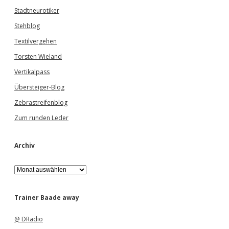
Stadtneurotiker
Stehblog
Textilvergehen
Torsten Wieland
Vertikalpass
Übersteiger-Blog
Zebrastreifenblog
Zum runden Leder
Archiv
A
r
c
h
Trainer Baade away
i
v
@ DRadio