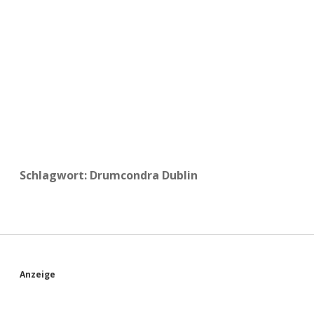
a
d
e
Schlagwort:
Drumcondra Dublin
S
Anzeige