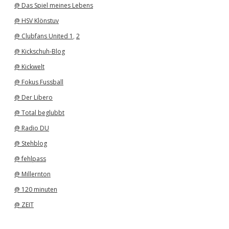
@ Das Spiel meines Lebens
@ HSV Klönstuv
@ Clubfans United 1
,
2
@ Kickschuh-Blog
@ Kickwelt
@ Fokus Fussball
@ Der Libero
@ Total beglubbt
@ Radio DU
@ Stehblog
@ fehlpass
@ Millernton
@ 120 minuten
@ ZEIT