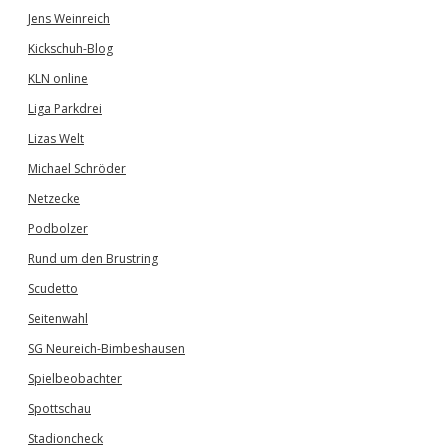
Jens Weinreich
Kickschuh-Blog
KLN online
Liga Parkdrei
Lizas Welt
Michael Schröder
Netzecke
Podbolzer
Rund um den Brustring
Scudetto
Seitenwahl
SG Neureich-Bimbeshausen
Spielbeobachter
Spottschau
Stadioncheck