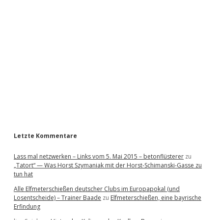
i
d
e
b
a
r
Letzte Kommentare
Lass mal netzwerken – Links vom 5. Mai 2015 – betonflüsterer
zu
„Tatort“ — Was Horst Szymaniak mit der Horst-Schimanski-Gasse zu
tun hat
Alle Elfmeterschießen deutscher Clubs im Europapokal (und
Losentscheide) – Trainer Baade
zu
Elfmeterschießen, eine bayrische
Erfindung