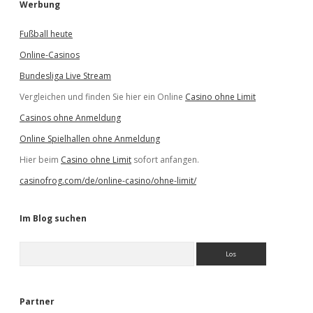
Werbung
Fußball heute
Online-Casinos
Bundesliga Live Stream
Vergleichen und finden Sie hier ein Online
Casino ohne Limit
Casinos ohne Anmeldung
Online Spielhallen ohne Anmeldung
Hier beim
Casino ohne Limit
sofort anfangen.
casinofrog.com/de/online-casino/ohne-limit/
Im Blog suchen
S
u
c
h
e
Partner
n