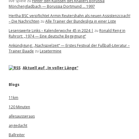
live Spiele
zu
Hinter den Kulissen des Knallers Borussia
Mönchengladbach — Borussia Dortmund … 1997
Hertha BSC verpflichtet Armin Reutershahn als neuen Assistenzcoach!
– Die Nachrichten
zu
Alle Trainer der Bundesliga in einer Liste
Lesenswerte Links – Kalenderwoche 45 in 2024 |
zu
Ronald Reng in
Ruhrort: „1974 — Eine deutsche Begegnung“
Ankündigung: „Nachspielzeit“ — Erstes Festival der Fußball-Literatur –
Trainer Baade
zu
Lesetermine
Aktuell auf „In voller Länge“
Blogs
11km
120 Minuten
allesausseraas
angedacht
Ballreiter