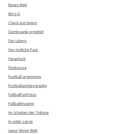
Beves Welt
Blog-G
Check von hinten
Dembowski ermittelt
Der Libero
Der tödliche Pass
Fanartisch
Flashscore
football arguments
footballandgeography
FußballFanFotos
Fußballmuseen
Im Schatten der Tribüne
In voller Länge
Janus' kleine Welt