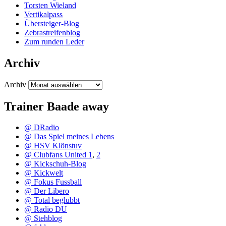
Torsten Wieland
Vertikalpass
Übersteiger-Blog
Zebrastreifenblog
Zum runden Leder
Archiv
Archiv
Trainer Baade away
@ DRadio
@ Das Spiel meines Lebens
@ HSV Klönstuv
@ Clubfans United 1
,
2
@ Kickschuh-Blog
@ Kickwelt
@ Fokus Fussball
@ Der Libero
@ Total beglubbt
@ Radio DU
@ Stehblog