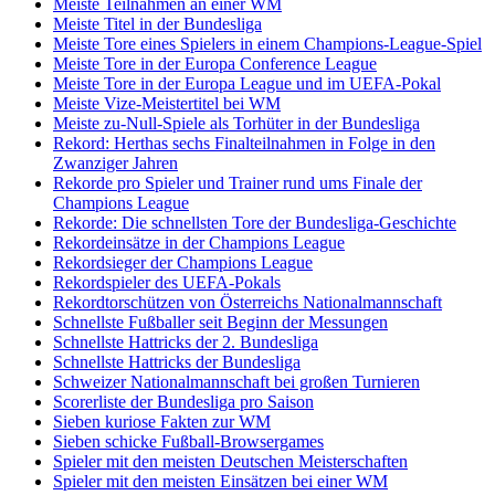
Meiste Teilnahmen an einer WM
Meiste Titel in der Bundesliga
Meiste Tore eines Spielers in einem Champions-League-Spiel
Meiste Tore in der Europa Conference League
Meiste Tore in der Europa League und im UEFA-Pokal
Meiste Vize-Meistertitel bei WM
Meiste zu-Null-Spiele als Torhüter in der Bundesliga
Rekord: Herthas sechs Finalteilnahmen in Folge in den
Zwanziger Jahren
Rekorde pro Spieler und Trainer rund ums Finale der
Champions League
Rekorde: Die schnellsten Tore der Bundesliga-Geschichte
Rekordeinsätze in der Champions League
Rekordsieger der Champions League
Rekordspieler des UEFA-Pokals
Rekordtorschützen von Österreichs Nationalmannschaft
Schnellste Fußballer seit Beginn der Messungen
Schnellste Hattricks der 2. Bundesliga
Schnellste Hattricks der Bundesliga
Schweizer Nationalmannschaft bei großen Turnieren
Scorerliste der Bundesliga pro Saison
Sieben kuriose Fakten zur WM
Sieben schicke Fußball-Browsergames
Spieler mit den meisten Deutschen Meisterschaften
Spieler mit den meisten Einsätzen bei einer WM