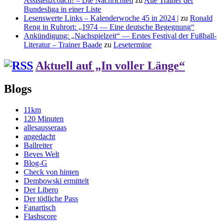
Assistenzcoach! – Die Nachrichten
zu
Alle Trainer der
Bundesliga in einer Liste
Lesenswerte Links – Kalenderwoche 45 in 2024 |
zu
Ronald
Reng in Ruhrort: „1974 — Eine deutsche Begegnung“
Ankündigung: „Nachspielzeit“ — Erstes Festival der Fußball-
Literatur – Trainer Baade
zu
Lesetermine
Aktuell auf „In voller Länge“
Blogs
11km
120 Minuten
allesausseraas
angedacht
Ballreiter
Beves Welt
Blog-G
Check von hinten
Dembowski ermittelt
Der Libero
Der tödliche Pass
Fanartisch
Flashscore