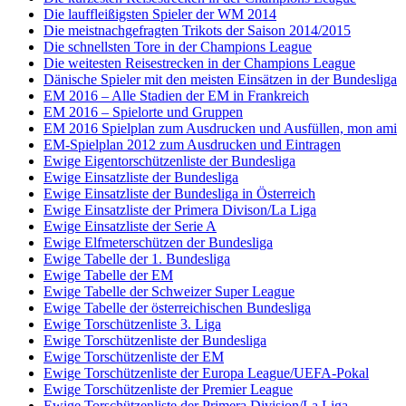
Die lauffleißigsten Spieler der WM 2014
Die meistnachgefragten Trikots der Saison 2014/2015
Die schnellsten Tore in der Champions League
Die weitesten Reisestrecken in der Champions League
Dänische Spieler mit den meisten Einsätzen in der Bundesliga
EM 2016 – Alle Stadien der EM in Frankreich
EM 2016 – Spielorte und Gruppen
EM 2016 Spielplan zum Ausdrucken und Ausfüllen, mon ami
EM-Spielplan 2012 zum Ausdrucken und Eintragen
Ewige Eigentorschützenliste der Bundesliga
Ewige Einsatzliste der Bundesliga
Ewige Einsatzliste der Bundesliga in Österreich
Ewige Einsatzliste der Primera Divison/La Liga
Ewige Einsatzliste der Serie A
Ewige Elfmeterschützen der Bundesliga
Ewige Tabelle der 1. Bundesliga
Ewige Tabelle der EM
Ewige Tabelle der Schweizer Super League
Ewige Tabelle der österreichischen Bundesliga
Ewige Torschützenliste 3. Liga
Ewige Torschützenliste der Bundesliga
Ewige Torschützenliste der EM
Ewige Torschützenliste der Europa League/UEFA-Pokal
Ewige Torschützenliste der Premier League
Ewige Torschützenliste der Primera Division/La Liga