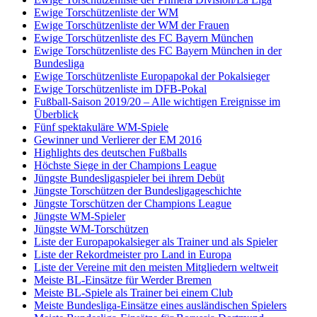
Ewige Torschützenliste der WM
Ewige Torschützenliste der WM der Frauen
Ewige Torschützenliste des FC Bayern München
Ewige Torschützenliste des FC Bayern München in der
Bundesliga
Ewige Torschützenliste Europapokal der Pokalsieger
Ewige Torschützenliste im DFB-Pokal
Fußball-Saison 2019/20 – Alle wichtigen Ereignisse im
Überblick
Fünf spektakuläre WM-Spiele
Gewinner und Verlierer der EM 2016
Highlights des deutschen Fußballs
Höchste Siege in der Champions League
Jüngste Bundesligaspieler bei ihrem Debüt
Jüngste Torschützen der Bundesligageschichte
Jüngste Torschützen der Champions League
Jüngste WM-Spieler
Jüngste WM-Torschützen
Liste der Europapokalsieger als Trainer und als Spieler
Liste der Rekordmeister pro Land in Europa
Liste der Vereine mit den meisten Mitgliedern weltweit
Meiste BL-Einsätze für Werder Bremen
Meiste BL-Spiele als Trainer bei einem Club
Meiste Bundesliga-Einsätze eines ausländischen Spielers