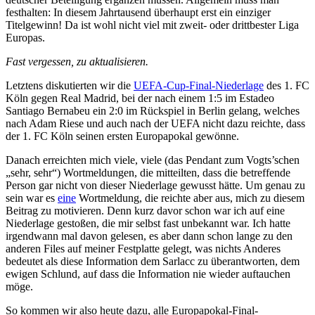
festhalten: In diesem Jahrtausend überhaupt erst ein einziger
Titelgewinn! Da ist wohl nicht viel mit zweit- oder drittbester Liga
Europas.
Fast vergessen, zu aktualisieren.
Letztens diskutierten wir die
UEFA-Cup-Final-Niederlage
des 1. FC
Köln gegen Real Madrid, bei der nach einem 1:5 im Estadeo
Santiago Bernabeu ein 2:0 im Rückspiel in Berlin gelang, welches
nach Adam Riese und auch nach der UEFA nicht dazu reichte, dass
der 1. FC Köln seinen ersten Europapokal gewönne.
Danach erreichten mich viele, viele (das Pendant zum Vogts’schen
„sehr, sehr“) Wortmeldungen, die mitteilten, dass die betreffende
Person gar nicht von dieser Niederlage gewusst hätte. Um genau zu
sein war es
eine
Wortmeldung, die reichte aber aus, mich zu diesem
Beitrag zu motivieren. Denn kurz davor schon war ich auf eine
Niederlage gestoßen, die mir selbst fast unbekannt war. Ich hatte
irgendwann mal davon gelesen, es aber dann schon lange zu den
anderen Files auf meiner Festplatte gelegt, was nichts Anderes
bedeutet als diese Information dem Sarlacc zu überantworten, dem
ewigen Schlund, auf dass die Information nie wieder auftauchen
möge.
So kommen wir also heute dazu, alle Europapokal-Final-