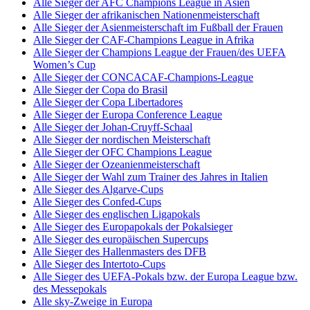
Alle Sieger der AFC Champions League in Asien
Alle Sieger der afrikanischen Nationenmeisterschaft
Alle Sieger der Asienmeisterschaft im Fußball der Frauen
Alle Sieger der CAF-Champions League in Afrika
Alle Sieger der Champions League der Frauen/des UEFA
Women’s Cup
Alle Sieger der CONCACAF-Champions-League
Alle Sieger der Copa do Brasil
Alle Sieger der Copa Libertadores
Alle Sieger der Europa Conference League
Alle Sieger der Johan-Cruyff-Schaal
Alle Sieger der nordischen Meisterschaft
Alle Sieger der OFC Champions League
Alle Sieger der Ozeanienmeisterschaft
Alle Sieger der Wahl zum Trainer des Jahres in Italien
Alle Sieger des Algarve-Cups
Alle Sieger des Confed-Cups
Alle Sieger des englischen Ligapokals
Alle Sieger des Europapokals der Pokalsieger
Alle Sieger des europäischen Supercups
Alle Sieger des Hallenmasters des DFB
Alle Sieger des Intertoto-Cups
Alle Sieger des UEFA-Pokals bzw. der Europa League bzw.
des Messepokals
Alle sky-Zweige in Europa