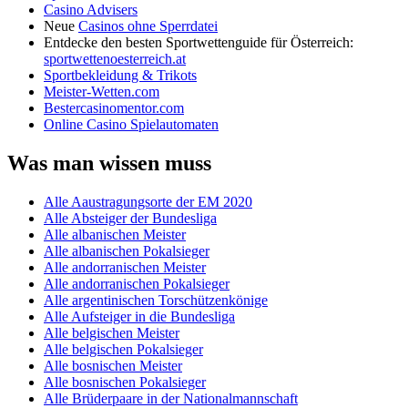
Casino Advisers
Neue
Casinos ohne Sperrdatei
Entdecke den besten Sportwettenguide für Österreich:
sportwettenoesterreich.at
Sportbekleidung & Trikots
Meister-Wetten.com
Bestercasinomentor.com
Online Casino Spielautomaten
Was man wissen muss
Alle Aaustragungsorte der EM 2020
Alle Absteiger der Bundesliga
Alle albanischen Meister
Alle albanischen Pokalsieger
Alle andorranischen Meister
Alle andorranischen Pokalsieger
Alle argentinischen Torschützenkönige
Alle Aufsteiger in die Bundesliga
Alle belgischen Meister
Alle belgischen Pokalsieger
Alle bosnischen Meister
Alle bosnischen Pokalsieger
Alle Brüderpaare in der Nationalmannschaft