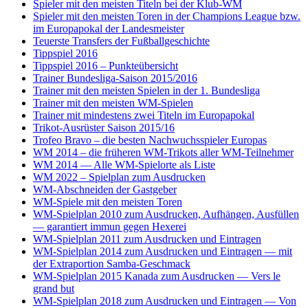
Spieler mit den meisten Titeln bei der Klub-WM
Spieler mit den meisten Toren in der Champions League bzw.
im Europapokal der Landesmeister
Teuerste Transfers der Fußballgeschichte
Tippspiel 2016
Tippspiel 2016 – Punkteübersicht
Trainer Bundesliga-Saison 2015/2016
Trainer mit den meisten Spielen in der 1. Bundesliga
Trainer mit den meisten WM-Spielen
Trainer mit mindestens zwei Titeln im Europapokal
Trikot-Ausrüster Saison 2015/16
Trofeo Bravo – die besten Nachwuchsspieler Europas
WM 2014 – die früheren WM-Trikots aller WM-Teilnehmer
WM 2014 — Alle WM-Spielorte als Liste
WM 2022 – Spielplan zum Ausdrucken
WM-Abschneiden der Gastgeber
WM-Spiele mit den meisten Toren
WM-Spielplan 2010 zum Ausdrucken, Aufhängen, Ausfüllen
— garantiert immun gegen Hexerei
WM-Spielplan 2011 zum Ausdrucken und Eintragen
WM-Spielplan 2014 zum Ausdrucken und Eintragen — mit
der Extraportion Samba-Geschmack
WM-Spielplan 2015 Kanada zum Ausdrucken — Vers le
grand but
WM-Spielplan 2018 zum Ausdrucken und Eintragen — Von