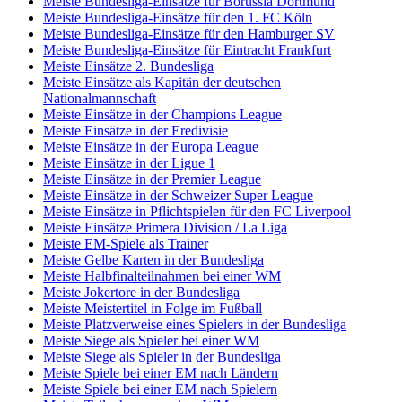
Meiste Bundesliga-Einsätze für Borussia Dortmund
Meiste Bundesliga-Einsätze für den 1. FC Köln
Meiste Bundesliga-Einsätze für den Hamburger SV
Meiste Bundesliga-Einsätze für Eintracht Frankfurt
Meiste Einsätze 2. Bundesliga
Meiste Einsätze als Kapitän der deutschen
Nationalmannschaft
Meiste Einsätze in der Champions League
Meiste Einsätze in der Eredivisie
Meiste Einsätze in der Europa League
Meiste Einsätze in der Ligue 1
Meiste Einsätze in der Premier League
Meiste Einsätze in der Schweizer Super League
Meiste Einsätze in Pflichtspielen für den FC Liverpool
Meiste Einsätze Primera Division / La Liga
Meiste EM-Spiele als Trainer
Meiste Gelbe Karten in der Bundesliga
Meiste Halbfinalteilnahmen bei einer WM
Meiste Jokertore in der Bundesliga
Meiste Meistertitel in Folge im Fußball
Meiste Platzverweise eines Spielers in der Bundesliga
Meiste Siege als Spieler bei einer WM
Meiste Siege als Spieler in der Bundesliga
Meiste Spiele bei einer EM nach Ländern
Meiste Spiele bei einer EM nach Spielern