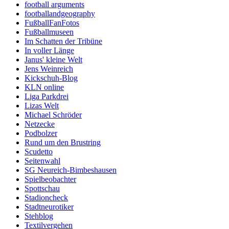
football arguments
footballandgeography
FußballFanFotos
Fußballmuseen
Im Schatten der Tribüne
In voller Länge
Janus' kleine Welt
Jens Weinreich
Kickschuh-Blog
KLN online
Liga Parkdrei
Lizas Welt
Michael Schröder
Netzecke
Podbolzer
Rund um den Brustring
Scudetto
Seitenwahl
SG Neureich-Bimbeshausen
Spielbeobachter
Spottschau
Stadioncheck
Stadtneurotiker
Stehblog
Textilvergehen