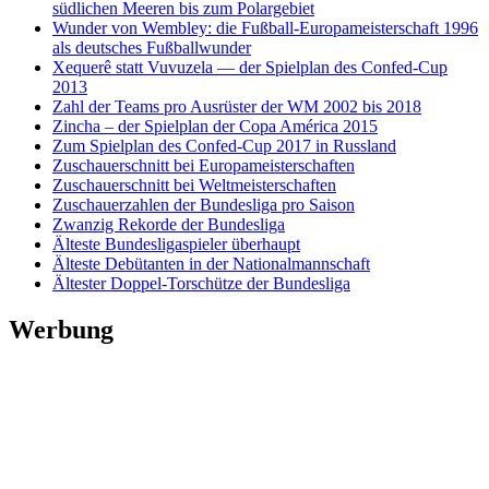
südlichen Meeren bis zum Polargebiet
Wunder von Wembley: die Fußball-Europameisterschaft 1996
als deutsches Fußballwunder
Xequerê statt Vuvuzela — der Spielplan des Confed-Cup
2013
Zahl der Teams pro Ausrüster der WM 2002 bis 2018
Zincha – der Spielplan der Copa América 2015
Zum Spielplan des Confed-Cup 2017 in Russland
Zuschauerschnitt bei Europameisterschaften
Zuschauerschnitt bei Weltmeisterschaften
Zuschauerzahlen der Bundesliga pro Saison
Zwanzig Rekorde der Bundesliga
Älteste Bundesligaspieler überhaupt
Älteste Debütanten in der Nationalmannschaft
Ältester Doppel-Torschütze der Bundesliga
Werbung