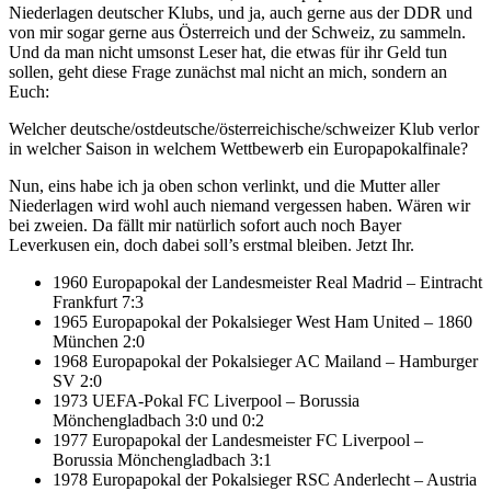
Niederlagen deutscher Klubs, und ja, auch gerne aus der DDR und
von mir sogar gerne aus Österreich und der Schweiz, zu sammeln.
Und da man nicht umsonst Leser hat, die etwas für ihr Geld tun
sollen, geht diese Frage zunächst mal nicht an mich, sondern an
Euch:
Welcher deutsche/ostdeutsche/österreichische/schweizer Klub verlor
in welcher Saison in welchem Wettbewerb ein Europapokalfinale?
Nun, eins habe ich ja oben schon verlinkt, und die Mutter aller
Niederlagen wird wohl auch niemand vergessen haben. Wären wir
bei zweien. Da fällt mir natürlich sofort auch noch Bayer
Leverkusen ein, doch dabei soll’s erstmal bleiben. Jetzt Ihr.
1960 Europapokal der Landesmeister Real Madrid – Eintracht
Frankfurt 7:3
1965 Europapokal der Pokalsieger West Ham United – 1860
München 2:0
1968 Europapokal der Pokalsieger AC Mailand – Hamburger
SV 2:0
1973 UEFA-Pokal FC Liverpool – Borussia
Mönchengladbach 3:0 und 0:2
1977 Europapokal der Landesmeister FC Liverpool –
Borussia Mönchengladbach 3:1
1978 Europapokal der Pokalsieger RSC Anderlecht – Austria