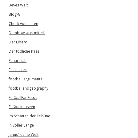
Beves Welt
Blog-G
Check von hinten
Dembowski ermittelt
Der Libero
Der tödliche Pass
Fanartisch
Flashscore
football arguments
footballandgeography
FußballFanFotos
Fußballmuseen
Im Schatten der Tribüne
In voller Länge
Janus' kleine Welt