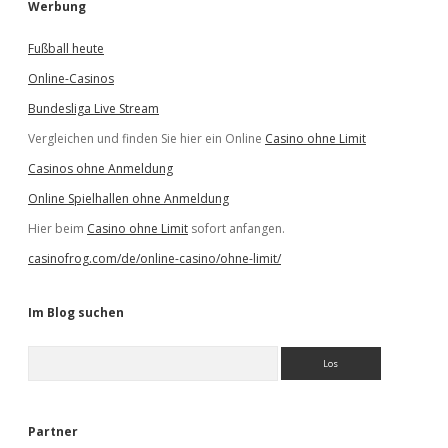
Werbung
Fußball heute
Online-Casinos
Bundesliga Live Stream
Vergleichen und finden Sie hier ein Online
Casino ohne Limit
Casinos ohne Anmeldung
Online Spielhallen ohne Anmeldung
Hier beim
Casino ohne Limit
sofort anfangen.
casinofrog.com/de/online-casino/ohne-limit/
Im Blog suchen
S
u
c
h
e
Partner
n