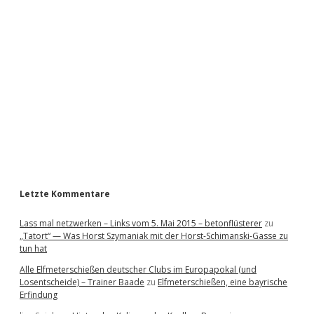
i
d
e
b
a
r
Letzte Kommentare
Lass mal netzwerken – Links vom 5. Mai 2015 – betonflüsterer
zu
„Tatort“ — Was Horst Szymaniak mit der Horst-Schimanski-Gasse zu
tun hat
Alle Elfmeterschießen deutscher Clubs im Europapokal (und
Losentscheide) – Trainer Baade
zu
Elfmeterschießen, eine bayrische
Erfindung