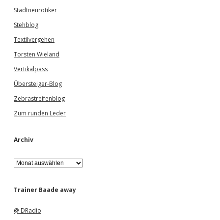
Stadtneurotiker
Stehblog
Textilvergehen
Torsten Wieland
Vertikalpass
Übersteiger-Blog
Zebrastreifenblog
Zum runden Leder
Archiv
A
r
c
h
Trainer Baade away
i
v
@ DRadio