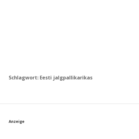
a
d
e
Schlagwort:
Eesti jalgpallikarikas
S
Anzeige