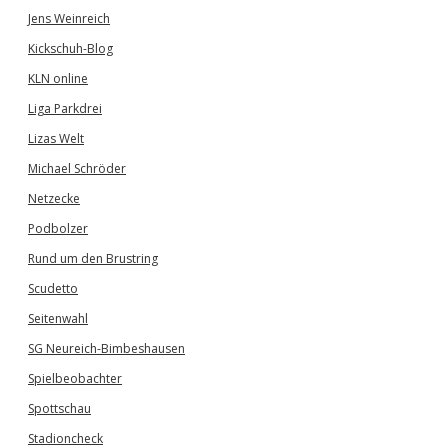
Jens Weinreich
Kickschuh-Blog
KLN online
Liga Parkdrei
Lizas Welt
Michael Schröder
Netzecke
Podbolzer
Rund um den Brustring
Scudetto
Seitenwahl
SG Neureich-Bimbeshausen
Spielbeobachter
Spottschau
Stadioncheck