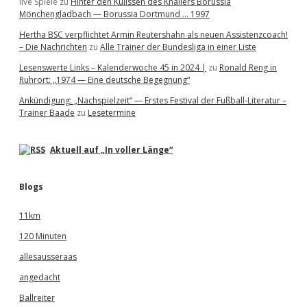
live Spiele
zu
Hinter den Kulissen des Knallers Borussia
Mönchengladbach — Borussia Dortmund … 1997
Hertha BSC verpflichtet Armin Reutershahn als neuen Assistenzcoach!
– Die Nachrichten
zu
Alle Trainer der Bundesliga in einer Liste
Lesenswerte Links – Kalenderwoche 45 in 2024 |
zu
Ronald Reng in
Ruhrort: „1974 — Eine deutsche Begegnung“
Ankündigung: „Nachspielzeit“ — Erstes Festival der Fußball-Literatur –
Trainer Baade
zu
Lesetermine
Aktuell auf „In voller Länge“
Blogs
11km
120 Minuten
allesausseraas
angedacht
Ballreiter