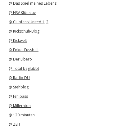
@ Das Spiel meines Lebens
@ HSV Klönstuv
@ Clubfans United 1
,
2
@ Kickschuh-Blog
@ Kickwelt
@ Fokus Fussball
@ Der Libero
@ Total beglubbt
@ Radio DU
@ Stehblog
@ fehlpass
@ Millernton
@ 120 minuten
@ ZEIT