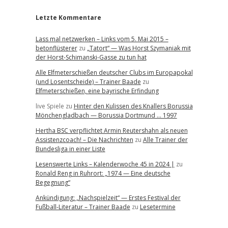
Letzte Kommentare
Lass mal netzwerken – Links vom 5. Mai 2015 –
betonflüsterer
zu
„Tatort“ — Was Horst Szymaniak mit
der Horst-Schimanski-Gasse zu tun hat
Alle Elfmeterschießen deutscher Clubs im Europapokal
(und Losentscheide) – Trainer Baade
zu
Elfmeterschießen, eine bayrische Erfindung
live Spiele
zu
Hinter den Kulissen des Knallers Borussia
Mönchengladbach — Borussia Dortmund … 1997
Hertha BSC verpflichtet Armin Reutershahn als neuen
Assistenzcoach! – Die Nachrichten
zu
Alle Trainer der
Bundesliga in einer Liste
Lesenswerte Links – Kalenderwoche 45 in 2024 |
zu
Ronald Reng in Ruhrort: „1974 — Eine deutsche
Begegnung“
Ankündigung: „Nachspielzeit“ — Erstes Festival der
Fußball-Literatur – Trainer Baade
zu
Lesetermine