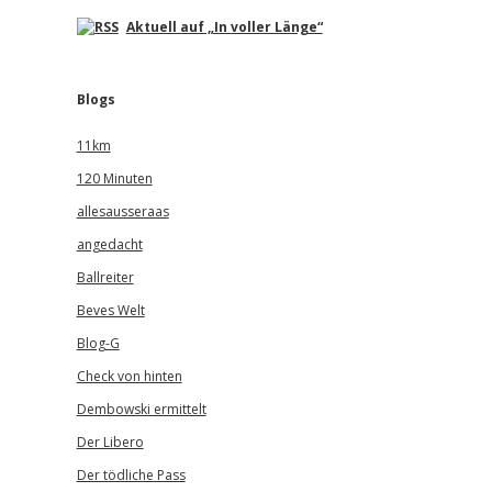
Aktuell auf „In voller Länge“
Blogs
11km
120 Minuten
allesausseraas
angedacht
Ballreiter
Beves Welt
Blog-G
Check von hinten
Dembowski ermittelt
Der Libero
Der tödliche Pass