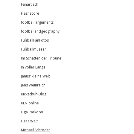
Fanartisch
Flashscore
football arguments
footballandgeography
FußballFanFotos
Fußballmuseen
Im Schatten der Tribüne
In voller Länge
Janus' kleine Welt
Jens Weinreich
Kickschuh-Blog
KLN online
Liga Parkdrei
Lizas Welt
Michael Schröder