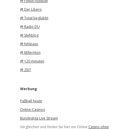
@ Fokus Fussball
@ Der Libero
@ Total beglubbt
@ Radio DU
@ Stehblog
@ fehlpass
@ Millernton
@ 120 minuten
@ ZEIT
Werbung
Fußball heute
Online-Casinos
Bundesliga Live Stream
Vergleichen und finden Sie hier ein Online
Casino ohne