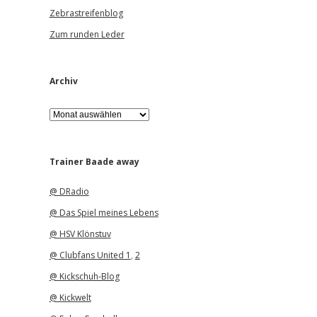
Zebrastreifenblog
Zum runden Leder
Archiv
A
r
c
h
i
Trainer Baade away
v
@ DRadio
@ Das Spiel meines Lebens
@ HSV Klönstuv
@ Clubfans United 1
,
2
@ Kickschuh-Blog
@ Kickwelt