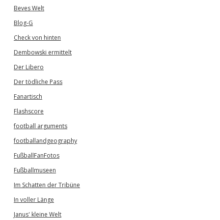
Beves Welt
Blog-G
Check von hinten
Dembowski ermittelt
Der Libero
Der tödliche Pass
Fanartisch
Flashscore
football arguments
footballandgeography
FußballFanFotos
Fußballmuseen
Im Schatten der Tribüne
In voller Länge
Janus' kleine Welt