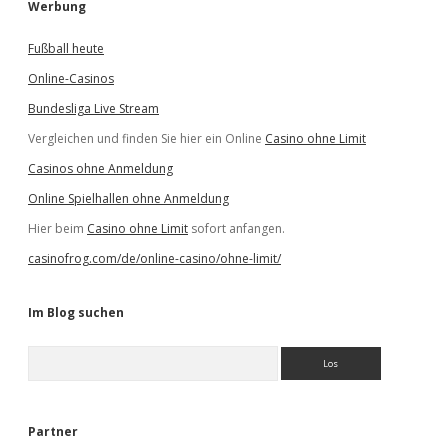
Werbung
Fußball heute
Online-Casinos
Bundesliga Live Stream
Vergleichen und finden Sie hier ein Online
Casino ohne Limit
Casinos ohne Anmeldung
Online Spielhallen ohne Anmeldung
Hier beim
Casino ohne Limit
sofort anfangen.
casinofrog.com/de/online-casino/ohne-limit/
Im Blog suchen
S
u
c
h
e
Partner
n