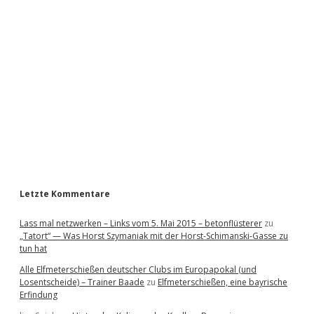
i
d
e
b
a
r
Letzte Kommentare
Lass mal netzwerken – Links vom 5. Mai 2015 – betonflüsterer
zu
„Tatort“ — Was Horst Szymaniak mit der Horst-Schimanski-Gasse zu
tun hat
Alle Elfmeterschießen deutscher Clubs im Europapokal (und
Losentscheide) – Trainer Baade
zu
Elfmeterschießen, eine bayrische
Erfindung