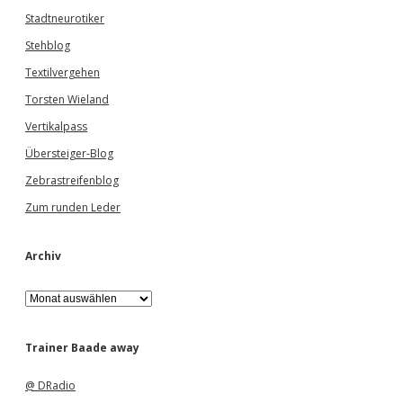
Stadtneurotiker
Stehblog
Textilvergehen
Torsten Wieland
Vertikalpass
Übersteiger-Blog
Zebrastreifenblog
Zum runden Leder
Archiv
A
r
c
h
Trainer Baade away
i
v
@ DRadio