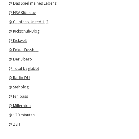
@ Das Spiel meines Lebens
@ HSV Klönstuv
@ Clubfans United 1
,
2
@ Kickschuh-Blog
@ Kickwelt
@ Fokus Fussball
@ Der Libero
@ Total beglubbt
@ Radio DU
@ Stehblog
@ fehlpass
@ Millernton
@ 120 minuten
@ ZEIT