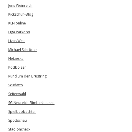
Jens Weinreich
Kickschuh-Blog
KLN online
Liga Parkdrei
Lizas Welt
Michael Schröder
Netzecke
Podbolzer
Rund um den Brustring
Scudetto
Seitenwahl
SG Neureich-Bimbeshausen
Spielbeobachter
Spottschau
Stadioncheck