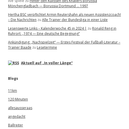
live Spiele
zu
Hinter den Kulissen des Knallers Borussia
Mönchengladbach — Borussia Dortmund … 1997
Hertha BSC verpflichtet Armin Reutershahn als neuen Assistenzcoach!
– Die Nachrichten
zu
Alle Trainer der Bundesliga in einer Liste
Lesenswerte Links – Kalenderwoche 45 in 2024 |
zu
Ronald Reng in
Ruhrort: „1974 — Eine deutsche Begegnung“
Ankündigung: „Nachspielzeit“ — Erstes Festival der Fußball-Literatur –
Trainer Baade
zu
Lesetermine
Aktuell auf „In voller Länge“
Blogs
11km
120 Minuten
allesausseraas
angedacht
Ballreiter