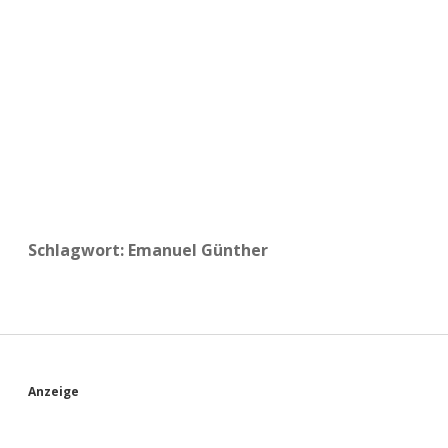
a
d
e
Schlagwort:
Emanuel Günther
S
Anzeige