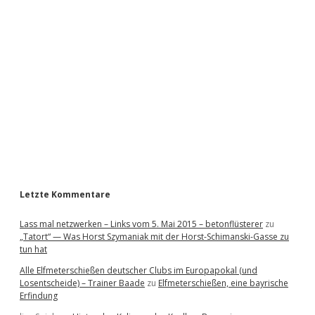
i
d
e
b
a
r
Letzte Kommentare
Lass mal netzwerken – Links vom 5. Mai 2015 – betonflüsterer
zu
„Tatort“ — Was Horst Szymaniak mit der Horst-Schimanski-Gasse zu
tun hat
Alle Elfmeterschießen deutscher Clubs im Europapokal (und
Losentscheide) – Trainer Baade
zu
Elfmeterschießen, eine bayrische
Erfindung