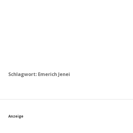
a
d
e
Schlagwort:
Emerich Jenei
S
Anzeige