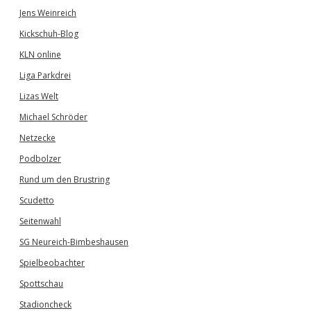
Jens Weinreich
Kickschuh-Blog
KLN online
Liga Parkdrei
Lizas Welt
Michael Schröder
Netzecke
Podbolzer
Rund um den Brustring
Scudetto
Seitenwahl
SG Neureich-Bimbeshausen
Spielbeobachter
Spottschau
Stadioncheck