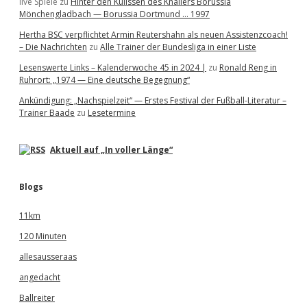
live Spiele
zu
Hinter den Kulissen des Knallers Borussia
Mönchengladbach — Borussia Dortmund … 1997
Hertha BSC verpflichtet Armin Reutershahn als neuen Assistenzcoach!
– Die Nachrichten
zu
Alle Trainer der Bundesliga in einer Liste
Lesenswerte Links – Kalenderwoche 45 in 2024 |
zu
Ronald Reng in
Ruhrort: „1974 — Eine deutsche Begegnung“
Ankündigung: „Nachspielzeit“ — Erstes Festival der Fußball-Literatur –
Trainer Baade
zu
Lesetermine
Aktuell auf „In voller Länge“
Blogs
11km
120 Minuten
allesausseraas
angedacht
Ballreiter