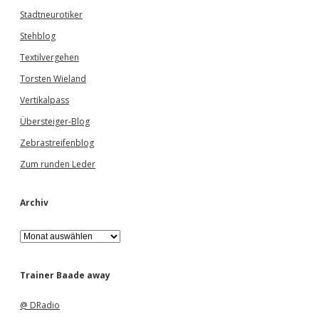
Stadtneurotiker
Stehblog
Textilvergehen
Torsten Wieland
Vertikalpass
Übersteiger-Blog
Zebrastreifenblog
Zum runden Leder
Archiv
A
r
c
h
Trainer Baade away
i
v
@ DRadio