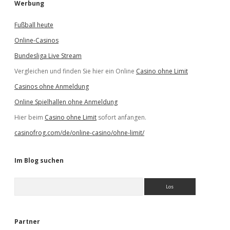
Werbung
Fußball heute
Online-Casinos
Bundesliga Live Stream
Vergleichen und finden Sie hier ein Online
Casino ohne Limit
Casinos ohne Anmeldung
Online Spielhallen ohne Anmeldung
Hier beim
Casino ohne Limit
sofort anfangen.
casinofrog.com/de/online-casino/ohne-limit/
Im Blog suchen
S
u
c
h
e
Partner
n