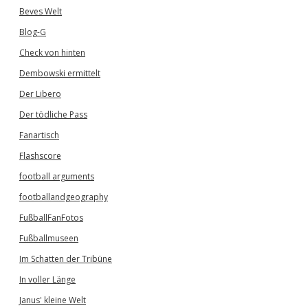
Beves Welt
Blog-G
Check von hinten
Dembowski ermittelt
Der Libero
Der tödliche Pass
Fanartisch
Flashscore
football arguments
footballandgeography
FußballFanFotos
Fußballmuseen
Im Schatten der Tribüne
In voller Länge
Janus' kleine Welt