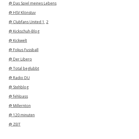
@ Das Spiel meines Lebens
@ HSV Klönstuv
@ Clubfans United 1
,
2
@ Kickschuh-Blog
@ Kickwelt
@ Fokus Fussball
@ Der Libero
@ Total beglubbt
@ Radio DU
@ Stehblog
@ fehlpass
@ Millernton
@ 120 minuten
@ ZEIT