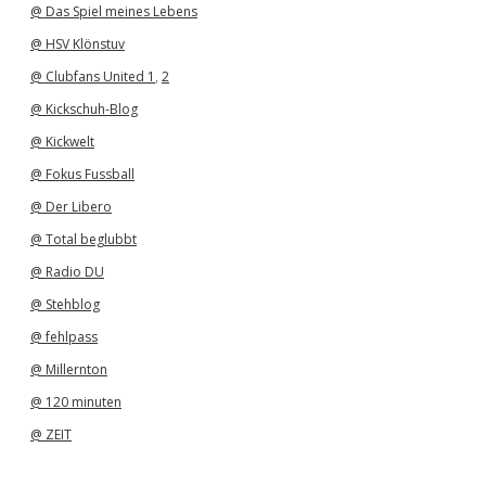
@ Das Spiel meines Lebens
@ HSV Klönstuv
@ Clubfans United 1
,
2
@ Kickschuh-Blog
@ Kickwelt
@ Fokus Fussball
@ Der Libero
@ Total beglubbt
@ Radio DU
@ Stehblog
@ fehlpass
@ Millernton
@ 120 minuten
@ ZEIT