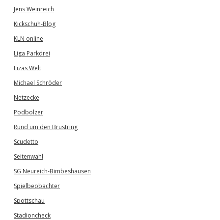
Jens Weinreich
Kickschuh-Blog
KLN online
Liga Parkdrei
Lizas Welt
Michael Schröder
Netzecke
Podbolzer
Rund um den Brustring
Scudetto
Seitenwahl
SG Neureich-Bimbeshausen
Spielbeobachter
Spottschau
Stadioncheck