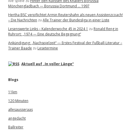
live Spiele
zu
Hinter den Kulissen des Knallers Borussia
Mönchengladbach — Borussia Dortmund … 1997
Hertha BSC verpflichtet Armin Reutershahn als neuen Assistenzcoach!
– Die Nachrichten
zu
Alle Trainer der Bundesliga in einer Liste
Lesenswerte Links – Kalenderwoche 45 in 2024 |
zu
Ronald Reng in
Ruhrort: „1974 — Eine deutsche Begegnung“
Ankündigung: „Nachspielzeit“ — Erstes Festival der Fußball-Literatur –
Trainer Baade
zu
Lesetermine
Aktuell auf „In voller Länge“
Blogs
11km
120 Minuten
allesausseraas
angedacht
Ballreiter