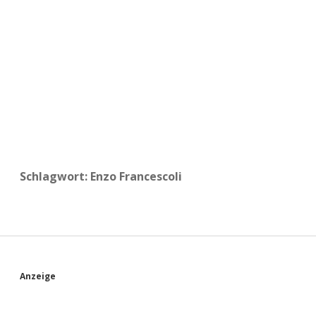
a
d
e
Schlagwort:
Enzo Francescoli
S
Anzeige