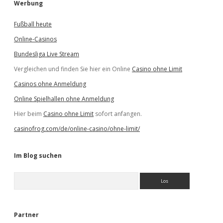
Werbung
Fußball heute
Online-Casinos
Bundesliga Live Stream
Vergleichen und finden Sie hier ein Online
Casino ohne Limit
Casinos ohne Anmeldung
Online Spielhallen ohne Anmeldung
Hier beim
Casino ohne Limit
sofort anfangen.
casinofrog.com/de/online-casino/ohne-limit/
Im Blog suchen
S
u
c
h
e
Partner
n