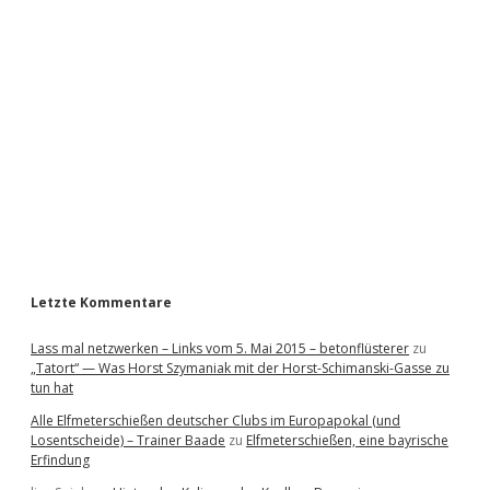
i
d
e
b
a
r
Letzte Kommentare
Lass mal netzwerken – Links vom 5. Mai 2015 – betonflüsterer
zu
„Tatort“ — Was Horst Szymaniak mit der Horst-Schimanski-Gasse zu
tun hat
Alle Elfmeterschießen deutscher Clubs im Europapokal (und
Losentscheide) – Trainer Baade
zu
Elfmeterschießen, eine bayrische
Erfindung