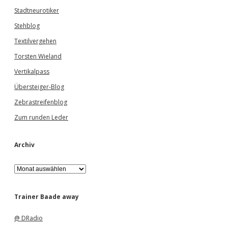
Stadtneurotiker
Stehblog
Textilvergehen
Torsten Wieland
Vertikalpass
Übersteiger-Blog
Zebrastreifenblog
Zum runden Leder
Archiv
A
r
c
h
Trainer Baade away
i
v
@ DRadio