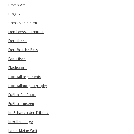
Beves Welt
Blog-G
Check von hinten
Dembowski ermittelt
Der Libero
Der tödliche Pass
Fanartisch
Flashscore
football arguments
footballandgeography
FußballFanFotos
Fußballmuseen
Im Schatten der Tribüne
In voller Länge
Janus' kleine Welt