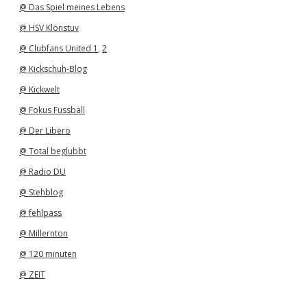
@ Das Spiel meines Lebens
@ HSV Klönstuv
@ Clubfans United 1
,
2
@ Kickschuh-Blog
@ Kickwelt
@ Fokus Fussball
@ Der Libero
@ Total beglubbt
@ Radio DU
@ Stehblog
@ fehlpass
@ Millernton
@ 120 minuten
@ ZEIT