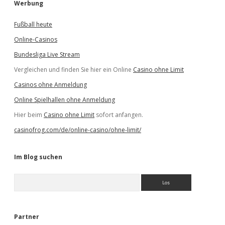
Werbung
Fußball heute
Online-Casinos
Bundesliga Live Stream
Vergleichen und finden Sie hier ein Online
Casino ohne Limit
Casinos ohne Anmeldung
Online Spielhallen ohne Anmeldung
Hier beim
Casino ohne Limit
sofort anfangen.
casinofrog.com/de/online-casino/ohne-limit/
Im Blog suchen
S
u
c
h
e
Partner
n