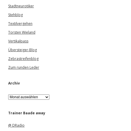
Stadtneurotiker
Stehblog
Textilvergehen
Torsten Wieland
Vertikalpass
Übersteiger-Blog
Zebrastreifenblog
Zum runden Leder
Archiv
A
r
c
h
Trainer Baade away
i
v
@ DRadio