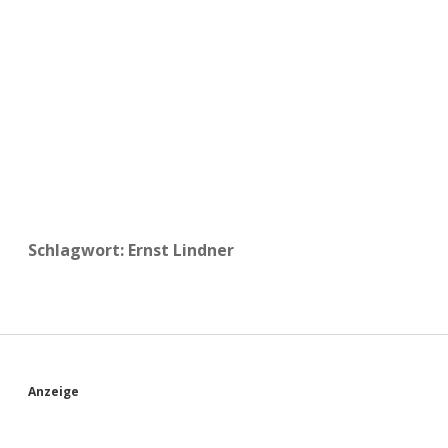
a
d
e
Schlagwort:
Ernst Lindner
S
Anzeige