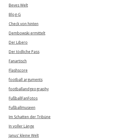
Beves Welt
Blog-G
Check von hinten
Dembowski ermittelt
Der Libero
Der tödliche Pass
Fanartisch
Flashscore
football arguments
footballandgeography
FußballFanFotos
Fußballmuseen
Im Schatten der Tribüne
In voller Länge
Janus' kleine Welt