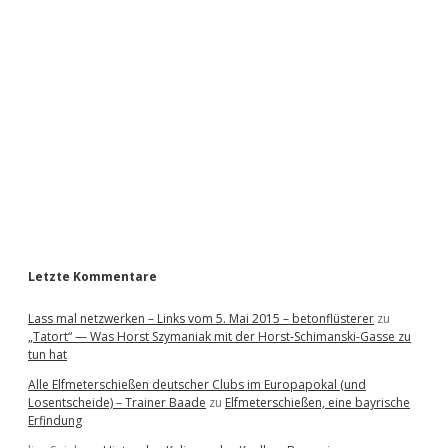
i
d
e
b
a
r
Letzte Kommentare
Lass mal netzwerken – Links vom 5. Mai 2015 – betonflüsterer
zu
„Tatort“ — Was Horst Szymaniak mit der Horst-Schimanski-Gasse zu
tun hat
Alle Elfmeterschießen deutscher Clubs im Europapokal (und
Losentscheide) – Trainer Baade
zu
Elfmeterschießen, eine bayrische
Erfindung