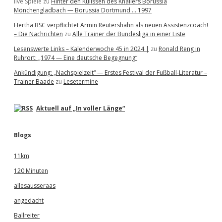
live Spiele
zu
Hinter den Kulissen des Knallers Borussia
Mönchengladbach — Borussia Dortmund … 1997
Hertha BSC verpflichtet Armin Reutershahn als neuen Assistenzcoach!
– Die Nachrichten
zu
Alle Trainer der Bundesliga in einer Liste
Lesenswerte Links – Kalenderwoche 45 in 2024 |
zu
Ronald Reng in
Ruhrort: „1974 — Eine deutsche Begegnung“
Ankündigung: „Nachspielzeit“ — Erstes Festival der Fußball-Literatur –
Trainer Baade
zu
Lesetermine
Aktuell auf „In voller Länge“
Blogs
11km
120 Minuten
allesausseraas
angedacht
Ballreiter