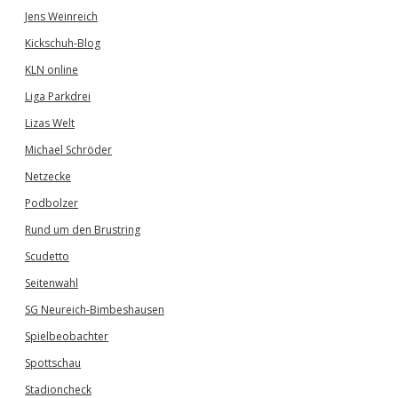
Jens Weinreich
Kickschuh-Blog
KLN online
Liga Parkdrei
Lizas Welt
Michael Schröder
Netzecke
Podbolzer
Rund um den Brustring
Scudetto
Seitenwahl
SG Neureich-Bimbeshausen
Spielbeobachter
Spottschau
Stadioncheck