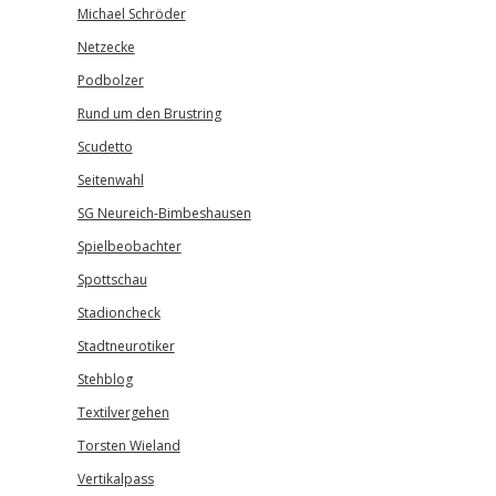
Michael Schröder
Netzecke
Podbolzer
Rund um den Brustring
Scudetto
Seitenwahl
SG Neureich-Bimbeshausen
Spielbeobachter
Spottschau
Stadioncheck
Stadtneurotiker
Stehblog
Textilvergehen
Torsten Wieland
Vertikalpass