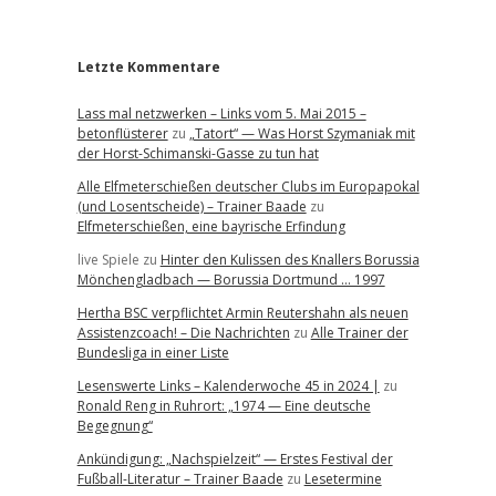
r
Letzte Kommentare
Lass mal netzwerken – Links vom 5. Mai 2015 –
betonflüsterer
zu
„Tatort“ — Was Horst Szymaniak mit
der Horst-Schimanski-Gasse zu tun hat
Alle Elfmeterschießen deutscher Clubs im Europapokal
(und Losentscheide) – Trainer Baade
zu
Elfmeterschießen, eine bayrische Erfindung
live Spiele
zu
Hinter den Kulissen des Knallers Borussia
Mönchengladbach — Borussia Dortmund … 1997
Hertha BSC verpflichtet Armin Reutershahn als neuen
Assistenzcoach! – Die Nachrichten
zu
Alle Trainer der
Bundesliga in einer Liste
Lesenswerte Links – Kalenderwoche 45 in 2024 |
zu
Ronald Reng in Ruhrort: „1974 — Eine deutsche
Begegnung“
Ankündigung: „Nachspielzeit“ — Erstes Festival der
Fußball-Literatur – Trainer Baade
zu
Lesetermine