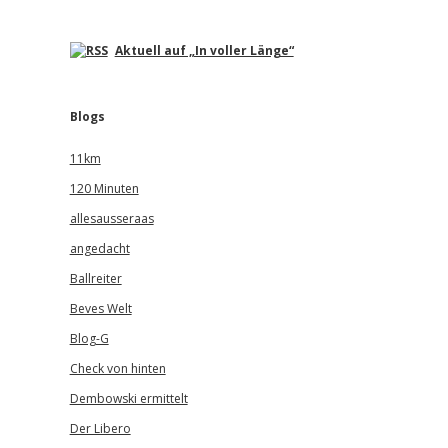
Aktuell auf „In voller Länge“
Blogs
11km
120 Minuten
allesausseraas
angedacht
Ballreiter
Beves Welt
Blog-G
Check von hinten
Dembowski ermittelt
Der Libero