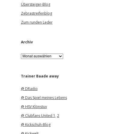
Übersteiger-Blog
Zebrastreifenblog
Zum runden Leder
Archiv
A
r
c
h
i
Trainer Baade away
v
@ DRadio
@ Das Spiel meines Lebens
@ HSV Klönstuv
@ Clubfans United 1
,
2
@ Kickschuh-Blog
@ Kickwelt