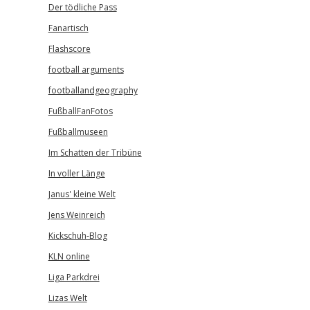
Der tödliche Pass
Fanartisch
Flashscore
football arguments
footballandgeography
FußballFanFotos
Fußballmuseen
Im Schatten der Tribüne
In voller Länge
Janus' kleine Welt
Jens Weinreich
Kickschuh-Blog
KLN online
Liga Parkdrei
Lizas Welt