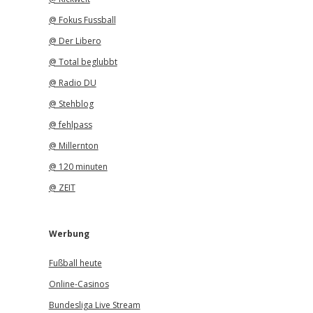
@ Fokus Fussball
@ Der Libero
@ Total beglubbt
@ Radio DU
@ Stehblog
@ fehlpass
@ Millernton
@ 120 minuten
@ ZEIT
Werbung
Fußball heute
Online-Casinos
Bundesliga Live Stream