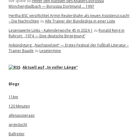
live Spiele
zu
Hinter den Kulissen des Knallers Borussia
Mönchengladbach — Borussia Dortmund … 1997
Hertha BSC verpflichtet Armin Reutershahn als neuen Assistenzcoach!
– Die Nachrichten
zu
Alle Trainer der Bundesliga in einer Liste
Lesenswerte Links – Kalenderwoche 45 in 2024 |
zu
Ronald Reng in
Ruhrort: „1974 — Eine deutsche Begegnung“
Ankündigung: „Nachspielzeit“ — Erstes Festival der Fußball-Literatur –
Trainer Baade
zu
Lesetermine
Aktuell auf „In voller Länge“
Blogs
11km
120 Minuten
allesausseraas
angedacht
Ballreiter