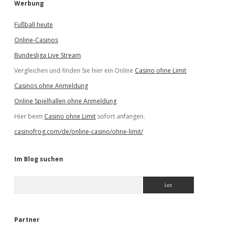
Werbung
Fußball heute
Online-Casinos
Bundesliga Live Stream
Vergleichen und finden Sie hier ein Online
Casino ohne Limit
Casinos ohne Anmeldung
Online Spielhallen ohne Anmeldung
Hier beim
Casino ohne Limit
sofort anfangen.
casinofrog.com/de/online-casino/ohne-limit/
Im Blog suchen
S
u
c
h
e
Partner
n