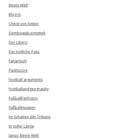
Beves Welt
Blog-G
Check von hinten
Dembowski ermittelt
Der Libero
Der tödliche Pass
Fanartisch
Flashscore
football arguments
footballandgeography
FußballFanFotos
Fußballmuseen
Im Schatten der Tribüne
In voller Länge
Janus' kleine Welt