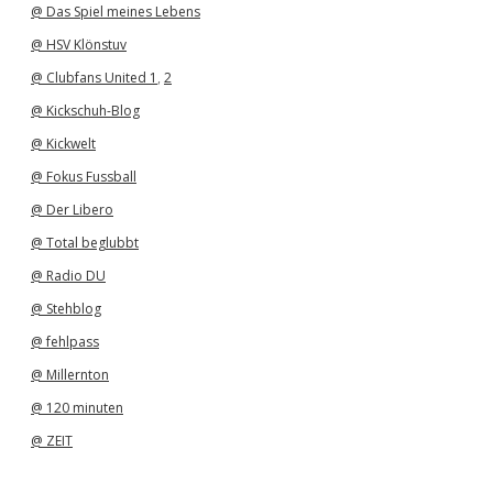
@ Das Spiel meines Lebens
@ HSV Klönstuv
@ Clubfans United 1
,
2
@ Kickschuh-Blog
@ Kickwelt
@ Fokus Fussball
@ Der Libero
@ Total beglubbt
@ Radio DU
@ Stehblog
@ fehlpass
@ Millernton
@ 120 minuten
@ ZEIT