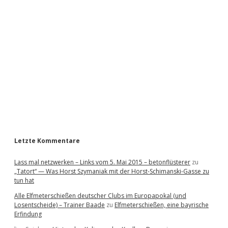
i
d
e
b
a
r
Letzte Kommentare
Lass mal netzwerken – Links vom 5. Mai 2015 – betonflüsterer
zu
„Tatort“ — Was Horst Szymaniak mit der Horst-Schimanski-Gasse zu
tun hat
Alle Elfmeterschießen deutscher Clubs im Europapokal (und
Losentscheide) – Trainer Baade
zu
Elfmeterschießen, eine bayrische
Erfindung