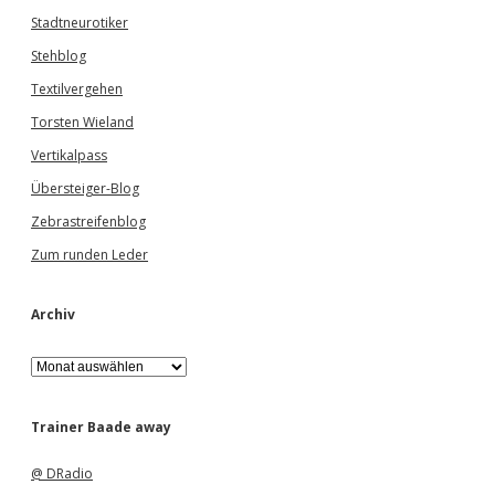
Stadtneurotiker
Stehblog
Textilvergehen
Torsten Wieland
Vertikalpass
Übersteiger-Blog
Zebrastreifenblog
Zum runden Leder
Archiv
A
r
c
h
Trainer Baade away
i
v
@ DRadio