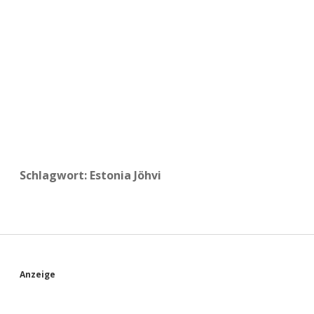
a
d
e
Schlagwort:
Estonia Jöhvi
S
Anzeige