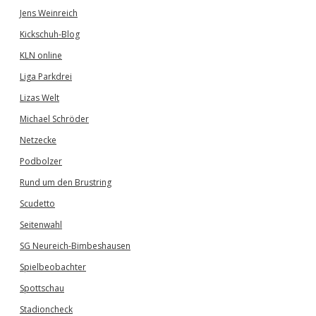
Jens Weinreich
Kickschuh-Blog
KLN online
Liga Parkdrei
Lizas Welt
Michael Schröder
Netzecke
Podbolzer
Rund um den Brustring
Scudetto
Seitenwahl
SG Neureich-Bimbeshausen
Spielbeobachter
Spottschau
Stadioncheck