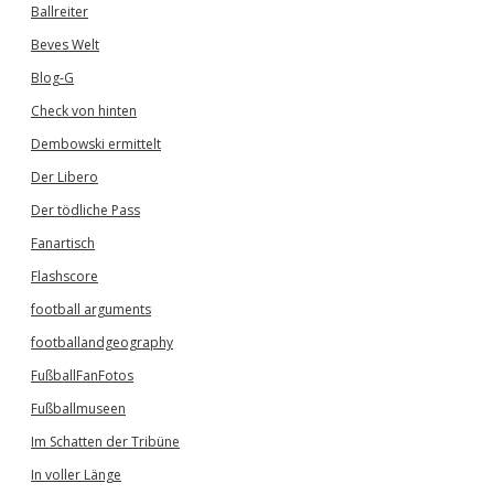
Ballreiter
Beves Welt
Blog-G
Check von hinten
Dembowski ermittelt
Der Libero
Der tödliche Pass
Fanartisch
Flashscore
football arguments
footballandgeography
FußballFanFotos
Fußballmuseen
Im Schatten der Tribüne
In voller Länge