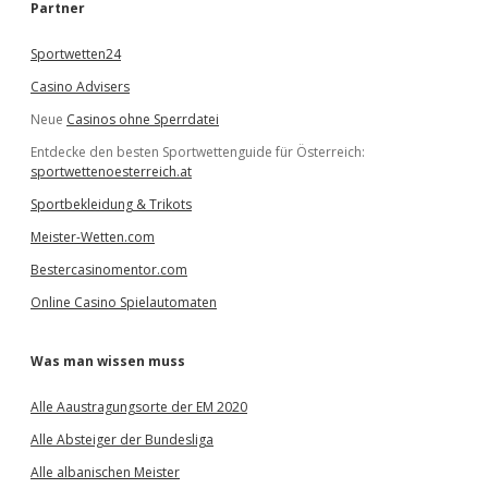
e
Partner
n
Sportwetten24
Casino Advisers
Neue
Casinos ohne Sperrdatei
Entdecke den besten Sportwettenguide für Österreich:
sportwettenoesterreich.at
Sportbekleidung & Trikots
Meister-Wetten.com
Bestercasinomentor.com
Online Casino Spielautomaten
Was man wissen muss
Alle Aaustragungsorte der EM 2020
Alle Absteiger der Bundesliga
Alle albanischen Meister