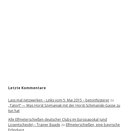
i
d
e
b
a
r
Letzte Kommentare
Lass mal netzwerken – Links vom 5. Mai 2015 – betonflüsterer
zu
„Tatort“ — Was Horst Szymaniak mit der Horst-Schimanski-Gasse zu
tun hat
Alle Elfmeterschießen deutscher Clubs im Europapokal (und
Losentscheide) – Trainer Baade
zu
Elfmeterschießen, eine bayrische
Erfindung