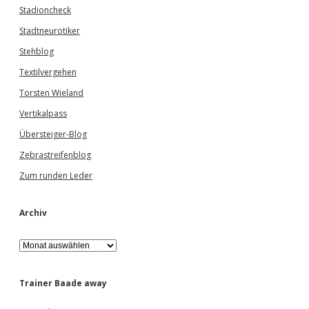
Stadioncheck
Stadtneurotiker
Stehblog
Textilvergehen
Torsten Wieland
Vertikalpass
Übersteiger-Blog
Zebrastreifenblog
Zum runden Leder
Archiv
A
r
c
h
Trainer Baade away
i
v