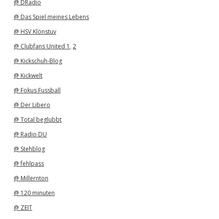
@ DRadio
@ Das Spiel meines Lebens
@ HSV Klönstuv
@ Clubfans United 1
,
2
@ Kickschuh-Blog
@ Kickwelt
@ Fokus Fussball
@ Der Libero
@ Total beglubbt
@ Radio DU
@ Stehblog
@ fehlpass
@ Millernton
@ 120 minuten
@ ZEIT