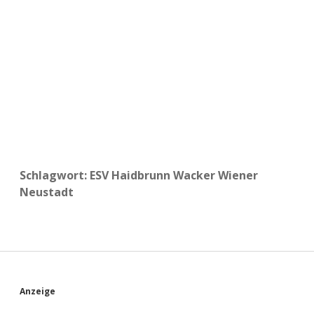
a
d
e
Schlagwort:
ESV Haidbrunn Wacker Wiener
Neustadt
S
Anzeige