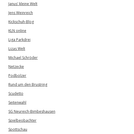
Janus' kleine Welt
Jens Weinreich
Kickschuh-Blog
KLN online
Liga Parkdrei
Lizas Welt
Michael Schröder
Netzecke
Podbolzer
Rund um den Brustring
Scudetto
Seitenwahl
SG Neureich-Bimbeshausen
Spielbeobachter
Spottschau