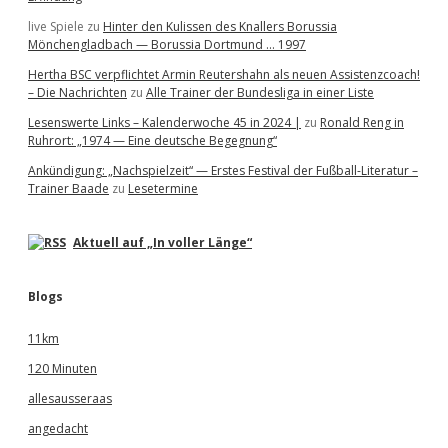
live Spiele
zu
Hinter den Kulissen des Knallers Borussia
Mönchengladbach — Borussia Dortmund … 1997
Hertha BSC verpflichtet Armin Reutershahn als neuen Assistenzcoach!
– Die Nachrichten
zu
Alle Trainer der Bundesliga in einer Liste
Lesenswerte Links – Kalenderwoche 45 in 2024 |
zu
Ronald Reng in
Ruhrort: „1974 — Eine deutsche Begegnung“
Ankündigung: „Nachspielzeit“ — Erstes Festival der Fußball-Literatur –
Trainer Baade
zu
Lesetermine
Aktuell auf „In voller Länge“
Blogs
11km
120 Minuten
allesausseraas
angedacht