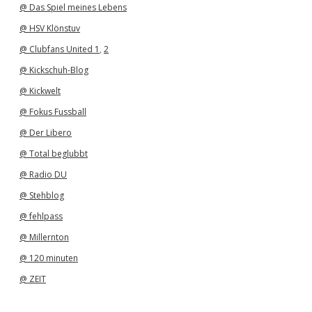
@ Das Spiel meines Lebens
@ HSV Klönstuv
@ Clubfans United 1
,
2
@ Kickschuh-Blog
@ Kickwelt
@ Fokus Fussball
@ Der Libero
@ Total beglubbt
@ Radio DU
@ Stehblog
@ fehlpass
@ Millernton
@ 120 minuten
@ ZEIT