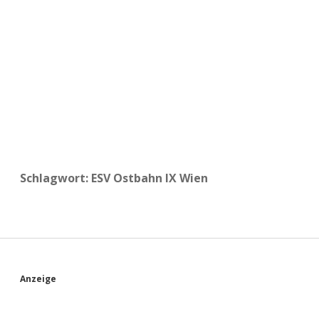
a
d
e
Schlagwort:
ESV Ostbahn IX Wien
S
Anzeige