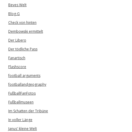
Beves Welt
Blog-G
Check von hinten
Dembowski ermittelt
Der Libero
Der tödliche Pass
Fanartisch
Flashscore
football arguments
footballandgeography
FußballFanFotos
Fußballmuseen
Im Schatten der Tribüne
In voller Länge
Janus' kleine Welt