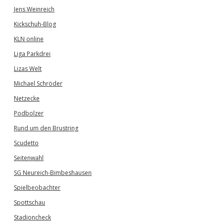
Jens Weinreich
Kickschuh-Blog
KLN online
Liga Parkdrei
Lizas Welt
Michael Schröder
Netzecke
Podbolzer
Rund um den Brustring
Scudetto
Seitenwahl
SG Neureich-Bimbeshausen
Spielbeobachter
Spottschau
Stadioncheck