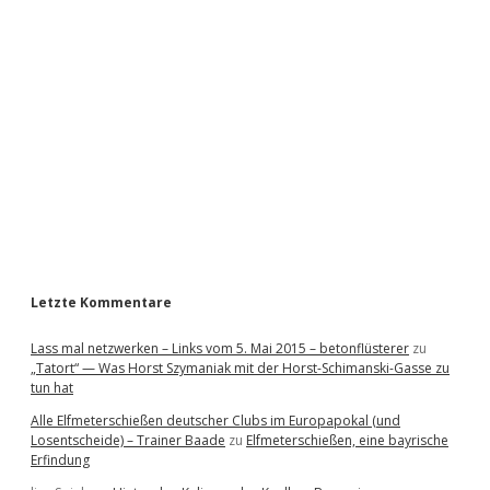
i
d
e
b
a
r
Letzte Kommentare
Lass mal netzwerken – Links vom 5. Mai 2015 – betonflüsterer
zu
„Tatort“ — Was Horst Szymaniak mit der Horst-Schimanski-Gasse zu
tun hat
Alle Elfmeterschießen deutscher Clubs im Europapokal (und
Losentscheide) – Trainer Baade
zu
Elfmeterschießen, eine bayrische
Erfindung