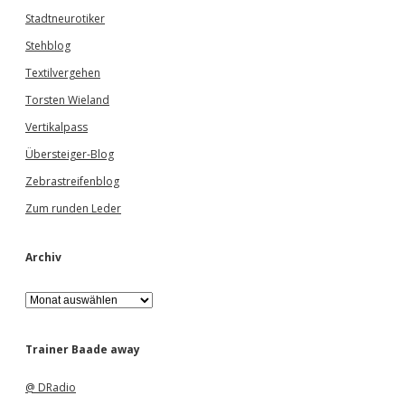
Stadtneurotiker
Stehblog
Textilvergehen
Torsten Wieland
Vertikalpass
Übersteiger-Blog
Zebrastreifenblog
Zum runden Leder
Archiv
A
r
c
h
Trainer Baade away
i
v
@ DRadio