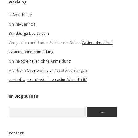
Werbung
Fußball heute
Online-Casinos
Bundesliga Live Stream
Vergleichen und finden Sie hier ein Online
Casino ohne Limit
Casinos ohne Anmeldung
Online Spielhallen ohne Anmeldung
Hier beim
Casino ohne Limit
sofort anfangen.
casinofrog.com/de/online-casino/ohne-limit/
Im Blog suchen
S
u
c
h
e
Partner
n