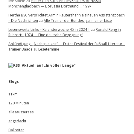
live Spiele
zu
Hinter den Kulissen des Knallers Borussia
Mönchengladbach — Borussia Dortmund … 1997
Hertha BSC verpflichtet Armin Reutershahn als neuen Assistenzcoach!
– Die Nachrichten
zu
Alle Trainer der Bundesliga in einer Liste
Lesenswerte Links – Kalenderwoche 45 in 2024 |
zu
Ronald Reng in
Ruhrort: „1974 — Eine deutsche Begegnung“
Ankündigung: „Nachspielzeit“ — Erstes Festival der Fußball-Literatur –
Trainer Baade
zu
Lesetermine
Aktuell auf „In voller Länge“
Blogs
11km
120 Minuten
allesausseraas
angedacht
Ballreiter