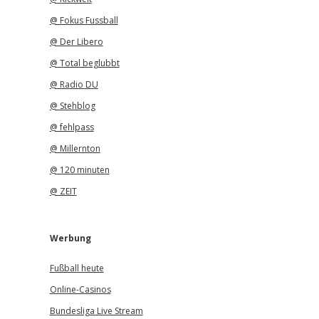
@ Fokus Fussball
@ Der Libero
@ Total beglubbt
@ Radio DU
@ Stehblog
@ fehlpass
@ Millernton
@ 120 minuten
@ ZEIT
Werbung
Fußball heute
Online-Casinos
Bundesliga Live Stream