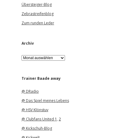
Übersteiger-Blog
Zebrastreifenblog
Zum runden Leder
Archiv
A
r
c
h
i
Trainer Baade away
v
@ DRadio
@ Das Spiel meines Lebens
@ HSV Klönstuv
@ Clubfans United 1
,
2
@ Kickschuh-Blog
@ Kickwelt