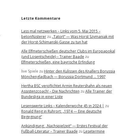
r
Letzte Kommentare
Lass mal netzwerken – Links vom 5. Mai 2015 –
r
betonflüsterer
zu
„Tatort“ — Was Horst Szymaniak mit
der Horst-Schimanski-Gasse zu tun hat
Alle Elfmeterschießen deutscher Clubs im Europapokal
(und Losentscheide) – Trainer Baade
zu
Elfmeterschießen, eine bayrische Erfindung
live Spiele
zu
Hinter den Kulissen des Knallers Borussia
Mönchengladbach — Borussia Dortmund … 1997
Hertha BSC verpflichtet Armin Reutershahn als neuen
Assistenzcoach! – Die Nachrichten
zu
Alle Trainer der
Bundesliga in einer Liste
Lesenswerte Links – Kalenderwoche 45 in 2024 |
zu
Ronald Reng in Ruhrort: „1974 — Eine deutsche
Begegnung“
Ankündigung: „Nachspielzeit“ — Erstes Festival der
Fußball-Literatur – Trainer Baade
zu
Lesetermine