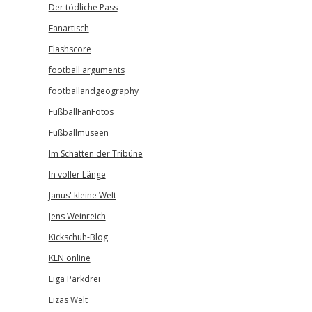
Der tödliche Pass
Fanartisch
Flashscore
football arguments
footballandgeography
FußballFanFotos
Fußballmuseen
Im Schatten der Tribüne
In voller Länge
Janus' kleine Welt
Jens Weinreich
Kickschuh-Blog
KLN online
Liga Parkdrei
Lizas Welt