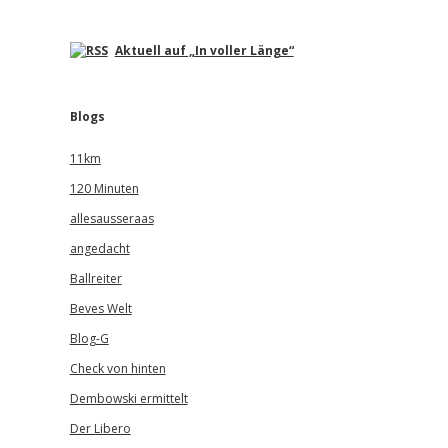
Aktuell auf „In voller Länge“
Blogs
11km
120 Minuten
allesausseraas
angedacht
Ballreiter
Beves Welt
Blog-G
Check von hinten
Dembowski ermittelt
Der Libero