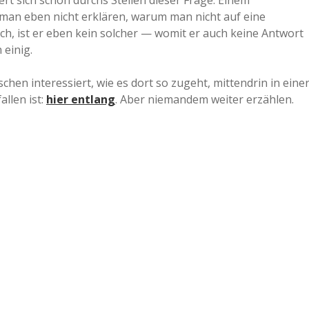
iert sich schon durchs Stellen dieser Frage. Einem
 man eben nicht erklären, warum man nicht auf eine
a
ach, ist er eben kein solcher — womit er auch keine Antwort
 einig.
a
sschen interessiert, wie es dort so zugeht, mittendrin in eine
allen ist:
hier entlang
. Aber niemandem weiter erzählen.
d
e