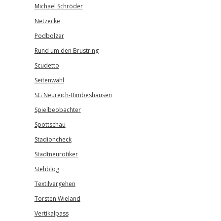
Michael Schröder
Netzecke
Podbolzer
Rund um den Brustring
Scudetto
Seitenwahl
SG Neureich-Bimbeshausen
Spielbeobachter
Spottschau
Stadioncheck
Stadtneurotiker
Stehblog
Textilvergehen
Torsten Wieland
Vertikalpass