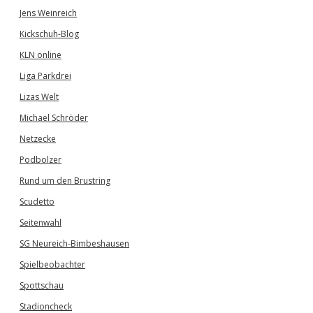
Jens Weinreich
Kickschuh-Blog
KLN online
Liga Parkdrei
Lizas Welt
Michael Schröder
Netzecke
Podbolzer
Rund um den Brustring
Scudetto
Seitenwahl
SG Neureich-Bimbeshausen
Spielbeobachter
Spottschau
Stadioncheck