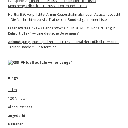
live Spiele
zu
Hinter den Kulissen des Knallers Borussia
Mönchengladbach — Borussia Dortmund … 1997
Hertha BSC verpflichtet Armin Reutershahn als neuen Assistenzcoach!
– Die Nachrichten
zu
Alle Trainer der Bundesliga in einer Liste
Lesenswerte Links – Kalenderwoche 45 in 2024 |
zu
Ronald Reng in
Ruhrort: „1974 — Eine deutsche Begegnung“
Ankündigung: „Nachspielzeit“ — Erstes Festival der Fußball-Literatur –
Trainer Baade
zu
Lesetermine
Aktuell auf „In voller Länge“
Blogs
11km
120 Minuten
allesausseraas
angedacht
Ballreiter