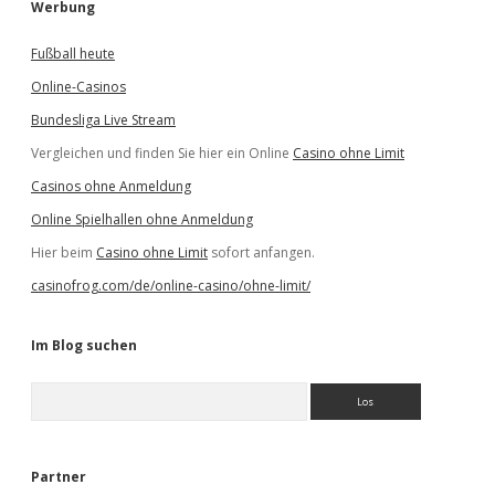
Werbung
Fußball heute
Online-Casinos
Bundesliga Live Stream
Vergleichen und finden Sie hier ein Online
Casino ohne Limit
Casinos ohne Anmeldung
Online Spielhallen ohne Anmeldung
Hier beim
Casino ohne Limit
sofort anfangen.
casinofrog.com/de/online-casino/ohne-limit/
Im Blog suchen
S
u
c
h
e
Partner
n