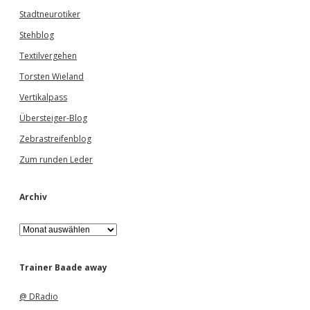
Stadtneurotiker
Stehblog
Textilvergehen
Torsten Wieland
Vertikalpass
Übersteiger-Blog
Zebrastreifenblog
Zum runden Leder
Archiv
A
r
c
h
Trainer Baade away
i
v
@ DRadio