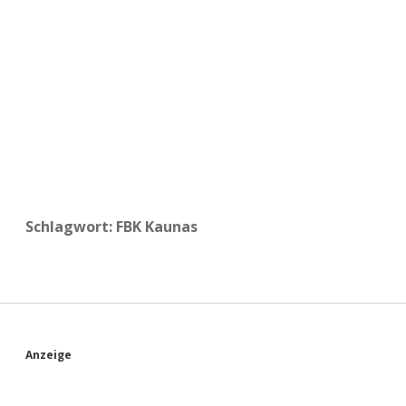
a
d
e
Schlagwort:
FBK Kaunas
S
Anzeige