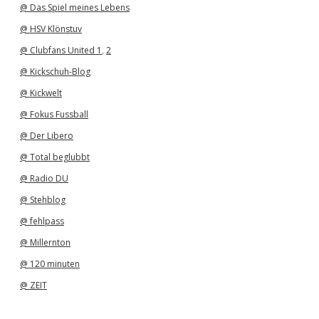
@ Das Spiel meines Lebens
@ HSV Klönstuv
@ Clubfans United 1
,
2
@ Kickschuh-Blog
@ Kickwelt
@ Fokus Fussball
@ Der Libero
@ Total beglubbt
@ Radio DU
@ Stehblog
@ fehlpass
@ Millernton
@ 120 minuten
@ ZEIT