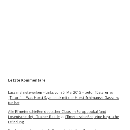
i
d
e
b
a
r
Letzte Kommentare
Lass mal netzwerken – Links vom 5. Mai 2015 – betonflüsterer
zu
„Tatort“ — Was Horst Szymaniak mit der Horst-Schimanski-Gasse zu
tun hat
Alle Elfmeterschießen deutscher Clubs im Europapokal (und
Losentscheide) – Trainer Baade
zu
Elfmeterschießen, eine bayrische
Erfindung