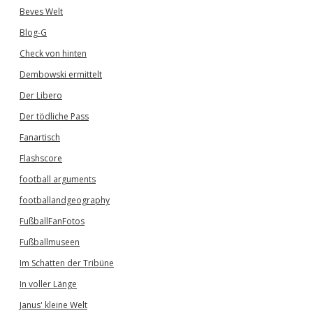
Beves Welt
Blog-G
Check von hinten
Dembowski ermittelt
Der Libero
Der tödliche Pass
Fanartisch
Flashscore
football arguments
footballandgeography
FußballFanFotos
Fußballmuseen
Im Schatten der Tribüne
In voller Länge
Janus' kleine Welt