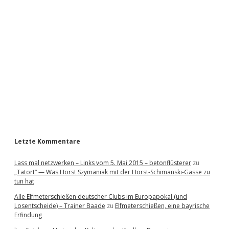
i
d
e
b
a
r
Letzte Kommentare
Lass mal netzwerken – Links vom 5. Mai 2015 – betonflüsterer
zu
„Tatort“ — Was Horst Szymaniak mit der Horst-Schimanski-Gasse zu
tun hat
Alle Elfmeterschießen deutscher Clubs im Europapokal (und
Losentscheide) – Trainer Baade
zu
Elfmeterschießen, eine bayrische
Erfindung