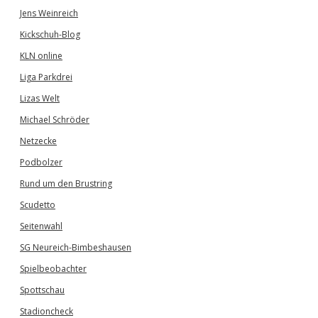
Jens Weinreich
Kickschuh-Blog
KLN online
Liga Parkdrei
Lizas Welt
Michael Schröder
Netzecke
Podbolzer
Rund um den Brustring
Scudetto
Seitenwahl
SG Neureich-Bimbeshausen
Spielbeobachter
Spottschau
Stadioncheck