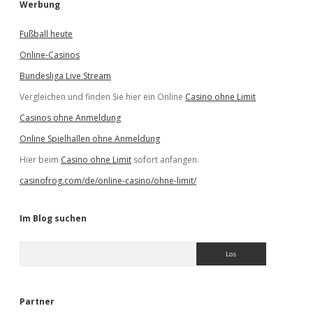
Werbung
Fußball heute
Online-Casinos
Bundesliga Live Stream
Vergleichen und finden Sie hier ein Online
Casino ohne Limit
Casinos ohne Anmeldung
Online Spielhallen ohne Anmeldung
Hier beim
Casino ohne Limit
sofort anfangen.
casinofrog.com/de/online-casino/ohne-limit/
Im Blog suchen
S
u
c
h
e
Partner
n