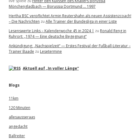
live Spiele
zu
Hinter den Kulissen des Knallers Borussia
Mönchengladbach — Borussia Dortmund … 1997
Hertha BSC verpflichtet Armin Reutershahn als neuen Assistenzcoach!
– Die Nachrichten
zu
Alle Trainer der Bundesliga in einer Liste
Lesenswerte Links – Kalenderwoche 45 in 2024 |
zu
Ronald Reng in
Ruhrort: „1974 — Eine deutsche Begegnung“
Ankündigung: „Nachspielzeit“ — Erstes Festival der Fußball-Literatur –
Trainer Baade
zu
Lesetermine
Aktuell auf „In voller Länge“
Blogs
11km
120 Minuten
allesausseraas
angedacht
Ballreiter