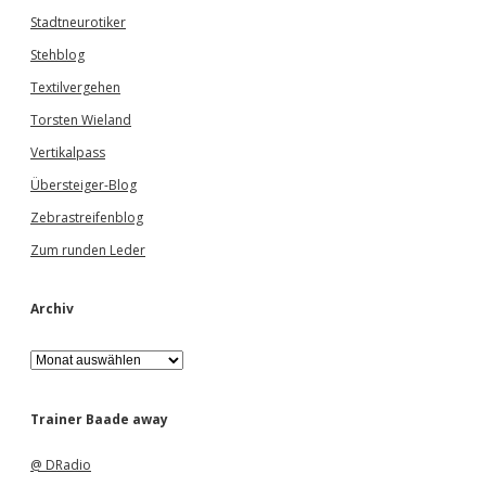
Stadtneurotiker
Stehblog
Textilvergehen
Torsten Wieland
Vertikalpass
Übersteiger-Blog
Zebrastreifenblog
Zum runden Leder
Archiv
A
r
c
h
Trainer Baade away
i
v
@ DRadio