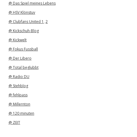
@ Das Spiel meines Lebens
@ HSV Klönstuv
@ Clubfans United 1
,
2
@ Kickschuh-Blog
@ Kickwelt
@ Fokus Fussball
@ Der Libero
@ Total beglubbt
@ Radio DU
@ Stehblog
@ fehlpass
@ Millernton
@ 120 minuten
@ ZEIT