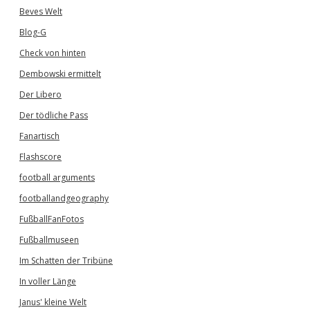
Beves Welt
Blog-G
Check von hinten
Dembowski ermittelt
Der Libero
Der tödliche Pass
Fanartisch
Flashscore
football arguments
footballandgeography
FußballFanFotos
Fußballmuseen
Im Schatten der Tribüne
In voller Länge
Janus' kleine Welt