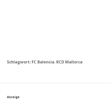
a
d
e
Schlagwort:
FC Balencia. RCD Mallorca
S
Anzeige