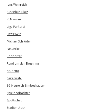
Jens Weinreich
Kickschuh-Blog
KLN online
Liga Parkdrei
Lizas Welt
Michael Schröder
Netzecke
Podbolzer
Rund um den Brustring
Scudetto
Seitenwahl
SG Neureich-Bimbeshausen
Spielbeobachter
Spottschau
Stadioncheck