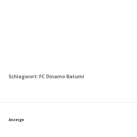
a
d
e
Schlagwort:
FC Dinamo Batumi
S
Anzeige