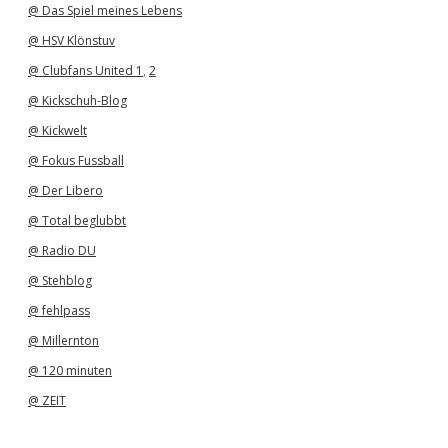
@ Das Spiel meines Lebens
@ HSV Klönstuv
@ Clubfans United 1
,
2
@ Kickschuh-Blog
@ Kickwelt
@ Fokus Fussball
@ Der Libero
@ Total beglubbt
@ Radio DU
@ Stehblog
@ fehlpass
@ Millernton
@ 120 minuten
@ ZEIT