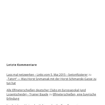
i
d
e
b
a
r
Letzte Kommentare
Lass mal netzwerken – Links vom 5. Mai 2015 – betonflüsterer
zu
„Tatort“ — Was Horst Szymaniak mit der Horst-Schimanski-Gasse zu
tun hat
Alle Elfmeterschießen deutscher Clubs im Europapokal (und
Losentscheide) – Trainer Baade
zu
Elfmeterschießen, eine bayrische
Erfindung