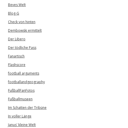
Beves Welt
Blog-G
Check von hinten
Dembowski ermittelt
Der Libero
Der tödliche Pass
Fanartisch
Flashscore
football arguments
footballandgeography
FußballFanFotos
Fußballmuseen
Im Schatten der Tribüne
In voller Länge
Janus' kleine Welt