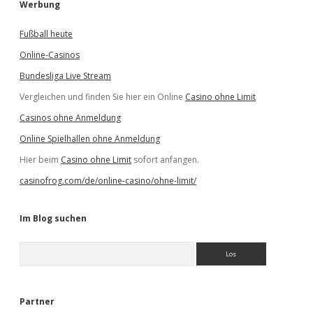
Werbung
Fußball heute
Online-Casinos
Bundesliga Live Stream
Vergleichen und finden Sie hier ein Online
Casino ohne Limit
Casinos ohne Anmeldung
Online Spielhallen ohne Anmeldung
Hier beim
Casino ohne Limit
sofort anfangen.
casinofrog.com/de/online-casino/ohne-limit/
Im Blog suchen
S
u
c
h
e
Partner
n