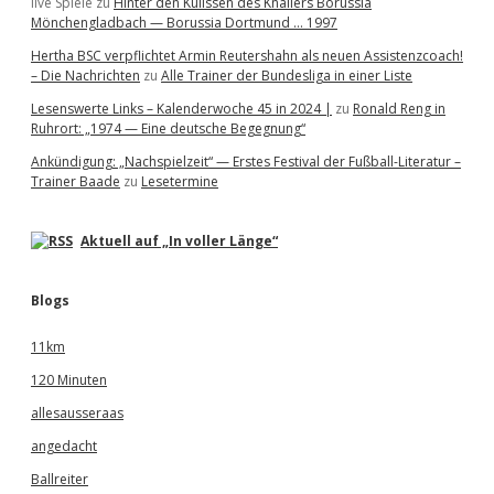
live Spiele
zu
Hinter den Kulissen des Knallers Borussia
Mönchengladbach — Borussia Dortmund … 1997
Hertha BSC verpflichtet Armin Reutershahn als neuen Assistenzcoach!
– Die Nachrichten
zu
Alle Trainer der Bundesliga in einer Liste
Lesenswerte Links – Kalenderwoche 45 in 2024 |
zu
Ronald Reng in
Ruhrort: „1974 — Eine deutsche Begegnung“
Ankündigung: „Nachspielzeit“ — Erstes Festival der Fußball-Literatur –
Trainer Baade
zu
Lesetermine
Aktuell auf „In voller Länge“
Blogs
11km
120 Minuten
allesausseraas
angedacht
Ballreiter