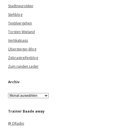
Stadtneurotiker
Stehblog
Textilvergehen
Torsten Wieland
Vertikalpass
Übersteiger-Blog
Zebrastreifenblog
Zum runden Leder
Archiv
A
r
c
h
Trainer Baade away
i
v
@ DRadio