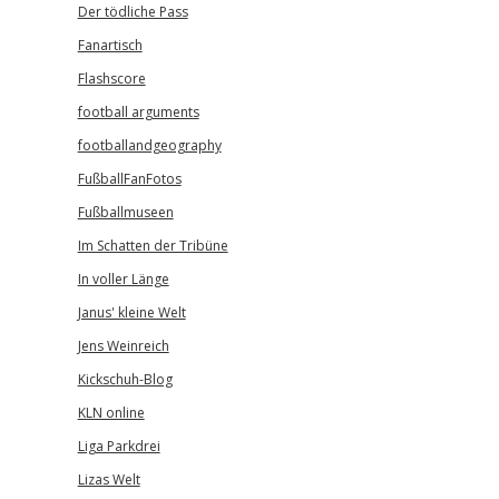
Der tödliche Pass
Fanartisch
Flashscore
football arguments
footballandgeography
FußballFanFotos
Fußballmuseen
Im Schatten der Tribüne
In voller Länge
Janus' kleine Welt
Jens Weinreich
Kickschuh-Blog
KLN online
Liga Parkdrei
Lizas Welt