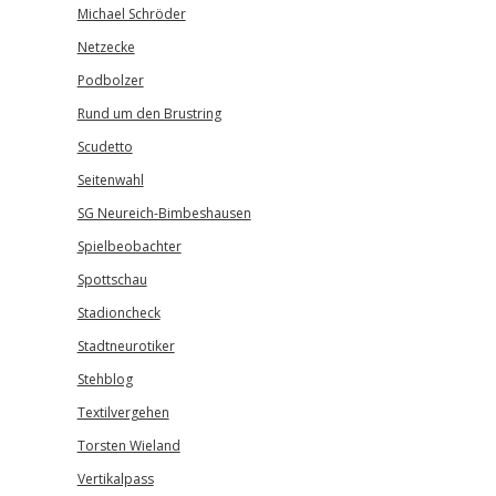
Michael Schröder
Netzecke
Podbolzer
Rund um den Brustring
Scudetto
Seitenwahl
SG Neureich-Bimbeshausen
Spielbeobachter
Spottschau
Stadioncheck
Stadtneurotiker
Stehblog
Textilvergehen
Torsten Wieland
Vertikalpass