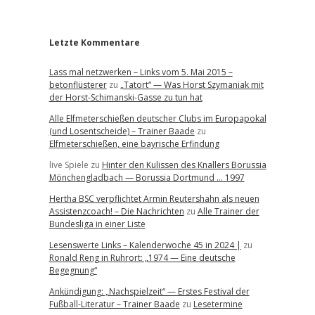
r
Letzte Kommentare
Lass mal netzwerken – Links vom 5. Mai 2015 –
betonflüsterer
zu
„Tatort“ — Was Horst Szymaniak mit
der Horst-Schimanski-Gasse zu tun hat
Alle Elfmeterschießen deutscher Clubs im Europapokal
(und Losentscheide) – Trainer Baade
zu
Elfmeterschießen, eine bayrische Erfindung
live Spiele
zu
Hinter den Kulissen des Knallers Borussia
Mönchengladbach — Borussia Dortmund … 1997
Hertha BSC verpflichtet Armin Reutershahn als neuen
Assistenzcoach! – Die Nachrichten
zu
Alle Trainer der
Bundesliga in einer Liste
Lesenswerte Links – Kalenderwoche 45 in 2024 |
zu
Ronald Reng in Ruhrort: „1974 — Eine deutsche
Begegnung“
Ankündigung: „Nachspielzeit“ — Erstes Festival der
Fußball-Literatur – Trainer Baade
zu
Lesetermine