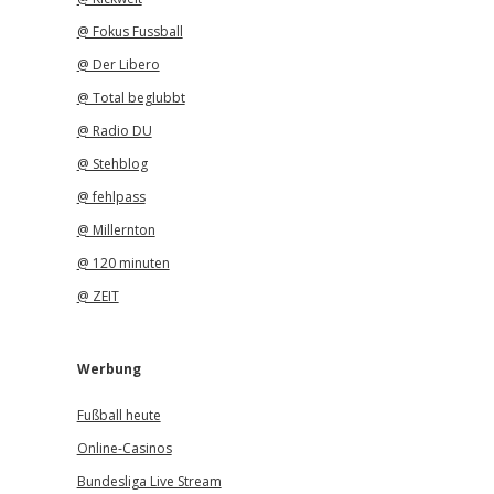
@ Fokus Fussball
@ Der Libero
@ Total beglubbt
@ Radio DU
@ Stehblog
@ fehlpass
@ Millernton
@ 120 minuten
@ ZEIT
Werbung
Fußball heute
Online-Casinos
Bundesliga Live Stream