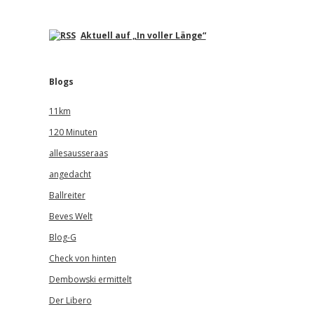
Aktuell auf „In voller Länge“
Blogs
11km
120 Minuten
allesausseraas
angedacht
Ballreiter
Beves Welt
Blog-G
Check von hinten
Dembowski ermittelt
Der Libero