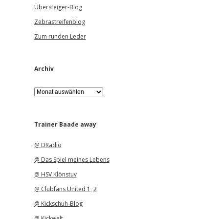
Übersteiger-Blog
Zebrastreifenblog
Zum runden Leder
Archiv
A
r
c
h
i
Trainer Baade away
v
@ DRadio
@ Das Spiel meines Lebens
@ HSV Klönstuv
@ Clubfans United 1
,
2
@ Kickschuh-Blog
@ Kickwelt