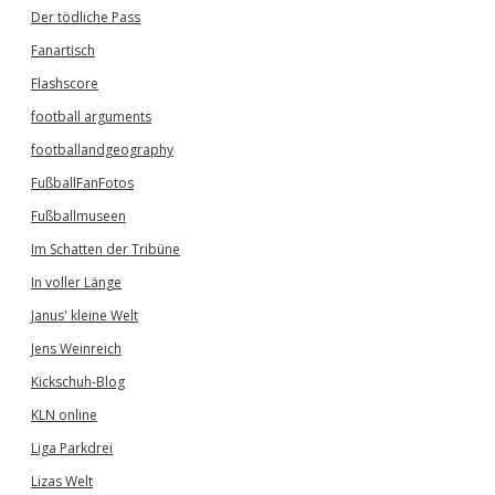
Der tödliche Pass
Fanartisch
Flashscore
football arguments
footballandgeography
FußballFanFotos
Fußballmuseen
Im Schatten der Tribüne
In voller Länge
Janus' kleine Welt
Jens Weinreich
Kickschuh-Blog
KLN online
Liga Parkdrei
Lizas Welt