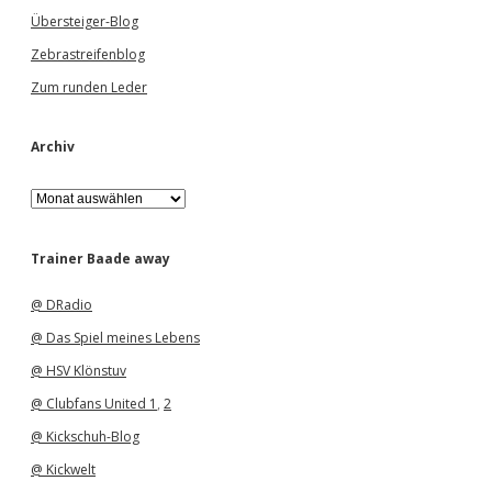
Übersteiger-Blog
Zebrastreifenblog
Zum runden Leder
Archiv
A
r
c
h
Trainer Baade away
i
v
@ DRadio
@ Das Spiel meines Lebens
@ HSV Klönstuv
@ Clubfans United 1
,
2
@ Kickschuh-Blog
@ Kickwelt