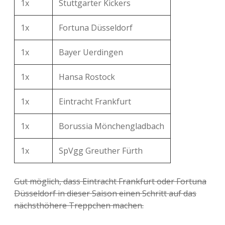
1x
Stuttgarter Kickers
1x
Fortuna Düsseldorf
1x
Bayer Uerdingen
1x
Hansa Rostock
1x
Eintracht Frankfurt
1x
Borussia Mönchengladbach
1x
SpVgg Greuther Fürth
Gut möglich, dass Eintracht Frankfurt oder Fortuna
Düsseldorf in dieser Saison einen Schritt auf das
nächsthöhere Treppchen machen.