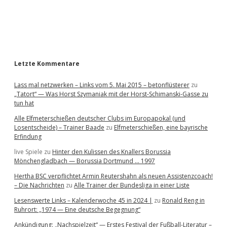
a
r
Letzte Kommentare
Lass mal netzwerken – Links vom 5. Mai 2015 – betonflüsterer
zu
„Tatort“ — Was Horst Szymaniak mit der Horst-Schimanski-Gasse zu
tun hat
Alle Elfmeterschießen deutscher Clubs im Europapokal (und
Losentscheide) – Trainer Baade
zu
Elfmeterschießen, eine bayrische
Erfindung
live Spiele
zu
Hinter den Kulissen des Knallers Borussia
Mönchengladbach — Borussia Dortmund … 1997
Hertha BSC verpflichtet Armin Reutershahn als neuen Assistenzcoach!
– Die Nachrichten
zu
Alle Trainer der Bundesliga in einer Liste
Lesenswerte Links – Kalenderwoche 45 in 2024 |
zu
Ronald Reng in
Ruhrort: „1974 — Eine deutsche Begegnung“
Ankündigung: „Nachspielzeit“ — Erstes Festival der Fußball-Literatur –