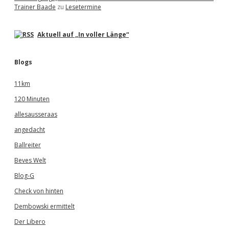
Trainer Baade
zu
Lesetermine
Aktuell auf „In voller Länge“
Blogs
11km
120 Minuten
allesausseraas
angedacht
Ballreiter
Beves Welt
Blog-G
Check von hinten
Dembowski ermittelt
Der Libero