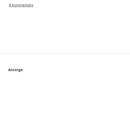
8 Kommentare
S
Anzeige
i
d
e
b