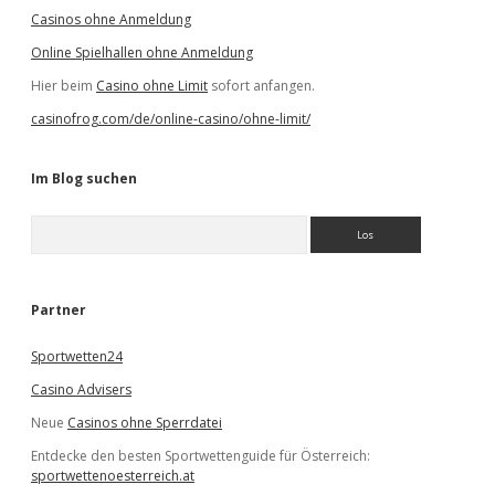
Casinos ohne Anmeldung
Online Spielhallen ohne Anmeldung
Hier beim
Casino ohne Limit
sofort anfangen.
casinofrog.com/de/online-casino/ohne-limit/
Im Blog suchen
S
u
c
h
e
Partner
n
Sportwetten24
Casino Advisers
Neue
Casinos ohne Sperrdatei
Entdecke den besten Sportwettenguide für Österreich:
sportwettenoesterreich.at