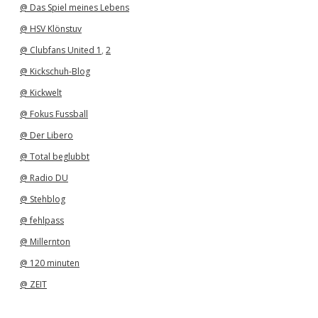
@ Das Spiel meines Lebens
@ HSV Klönstuv
@ Clubfans United 1
,
2
@ Kickschuh-Blog
@ Kickwelt
@ Fokus Fussball
@ Der Libero
@ Total beglubbt
@ Radio DU
@ Stehblog
@ fehlpass
@ Millernton
@ 120 minuten
@ ZEIT