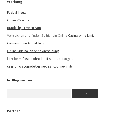
Werbung
Fußball heute
Online-Casinos
Bundesliga Live Stream
Vergleichen und finden Sie hier ein Online
Casino ohne Limit
Casinos ohne Anmeldung
Online Spielhallen ohne Anmeldung
Hier beim
Casino ohne Limit
sofort anfangen.
casinofrog.com/de/online-casino/ohne-limit/
Im Blog suchen
S
u
c
h
e
Partner
n