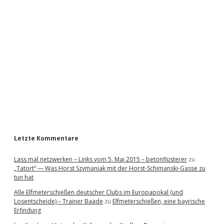
i
d
e
b
a
r
Letzte Kommentare
Lass mal netzwerken – Links vom 5. Mai 2015 – betonflüsterer
zu
„Tatort“ — Was Horst Szymaniak mit der Horst-Schimanski-Gasse zu
tun hat
Alle Elfmeterschießen deutscher Clubs im Europapokal (und
Losentscheide) – Trainer Baade
zu
Elfmeterschießen, eine bayrische
Erfindung