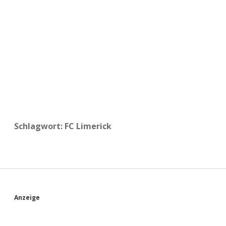
a
d
e
Schlagwort:
FC Limerick
S
Anzeige