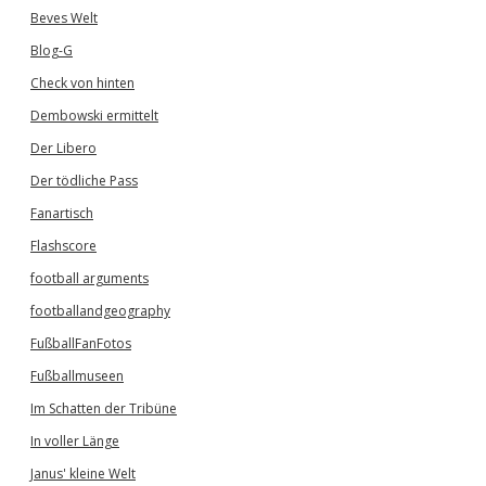
Beves Welt
Blog-G
Check von hinten
Dembowski ermittelt
Der Libero
Der tödliche Pass
Fanartisch
Flashscore
football arguments
footballandgeography
FußballFanFotos
Fußballmuseen
Im Schatten der Tribüne
In voller Länge
Janus' kleine Welt