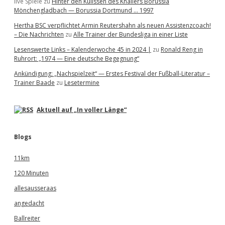
live Spiele
zu
Hinter den Kulissen des Knallers Borussia
Mönchengladbach — Borussia Dortmund … 1997
Hertha BSC verpflichtet Armin Reutershahn als neuen Assistenzcoach!
– Die Nachrichten
zu
Alle Trainer der Bundesliga in einer Liste
Lesenswerte Links – Kalenderwoche 45 in 2024 |
zu
Ronald Reng in
Ruhrort: „1974 — Eine deutsche Begegnung“
Ankündigung: „Nachspielzeit“ — Erstes Festival der Fußball-Literatur –
Trainer Baade
zu
Lesetermine
Aktuell auf „In voller Länge“
Blogs
11km
120 Minuten
allesausseraas
angedacht
Ballreiter