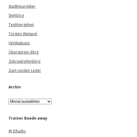
Stadtneurotiker
Stehblog
Textilvergehen
Torsten Wieland
Vertikalpass
Übersteiger-Blog
Zebrastreifenblog
Zum runden Leder
Archiv
A
r
c
h
Trainer Baade away
i
v
@ DRadio