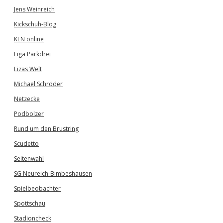
Jens Weinreich
Kickschuh-Blog
KLN online
Liga Parkdrei
Lizas Welt
Michael Schröder
Netzecke
Podbolzer
Rund um den Brustring
Scudetto
Seitenwahl
SG Neureich-Bimbeshausen
Spielbeobachter
Spottschau
Stadioncheck