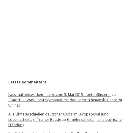
i
d
e
b
a
r
Letzte Kommentare
Lass mal netzwerken – Links vom 5. Mai 2015 – betonflüsterer
zu
„Tatort“ — Was Horst Szymaniak mit der Horst-Schimanski-Gasse zu
tun hat
Alle Elfmeterschießen deutscher Clubs im Europapokal (und
Losentscheide) – Trainer Baade
zu
Elfmeterschießen, eine bayrische
Erfindung