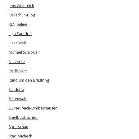
Jens Weinreich
Kickschuh-Blog
KLN online
Liga Parkdrei
Lizas Welt
Michael Schröder
Netzecke
Podbolzer
Rund um den Brustring
Scudetto
Seitenwahl
SG Neureich-Bimbeshausen
Spielbeobachter
Spottschau
Stadioncheck