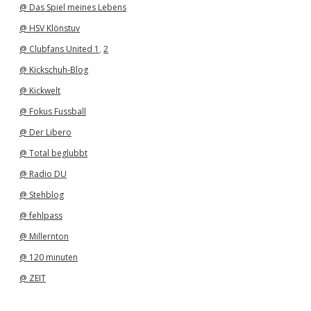
@ Das Spiel meines Lebens
@ HSV Klönstuv
@ Clubfans United 1
,
2
@ Kickschuh-Blog
@ Kickwelt
@ Fokus Fussball
@ Der Libero
@ Total beglubbt
@ Radio DU
@ Stehblog
@ fehlpass
@ Millernton
@ 120 minuten
@ ZEIT