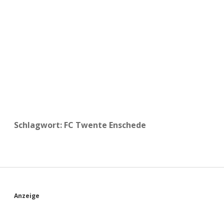
a
d
e
Schlagwort:
FC Twente Enschede
S
Anzeige