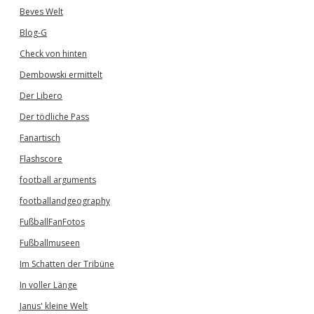
Beves Welt
Blog-G
Check von hinten
Dembowski ermittelt
Der Libero
Der tödliche Pass
Fanartisch
Flashscore
football arguments
footballandgeography
FußballFanFotos
Fußballmuseen
Im Schatten der Tribüne
In voller Länge
Janus' kleine Welt