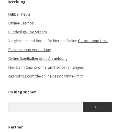
Werbung
Fußball heute
Online-Casinos
Bundesliga Live Stream
Vergleichen und finden Sie hier ein Online
Casino ohne Limit
Casinos ohne Anmeldung
Online Spielhallen ohne Anmeldung
Hier beim
Casino ohne Limit
sofort anfangen.
casinofrog.com/de/online-casino/ohne-limit/
Im Blog suchen
S
u
c
h
e
Partner
n