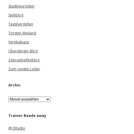
Stadtneurotiker
Stehblog
Textilvergehen
Torsten Wieland
Vertikalpass
Übersteiger-Blog
Zebrastreifenblog
Zum runden Leder
Archiv
A
r
c
h
Trainer Baade away
i
v
@ DRadio