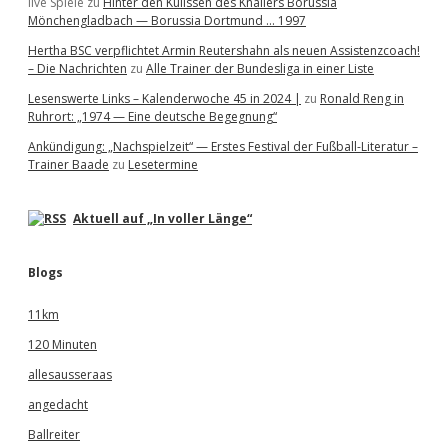
live Spiele
zu
Hinter den Kulissen des Knallers Borussia
Mönchengladbach — Borussia Dortmund … 1997
Hertha BSC verpflichtet Armin Reutershahn als neuen Assistenzcoach!
– Die Nachrichten
zu
Alle Trainer der Bundesliga in einer Liste
Lesenswerte Links – Kalenderwoche 45 in 2024 |
zu
Ronald Reng in
Ruhrort: „1974 — Eine deutsche Begegnung“
Ankündigung: „Nachspielzeit“ — Erstes Festival der Fußball-Literatur –
Trainer Baade
zu
Lesetermine
Aktuell auf „In voller Länge“
Blogs
11km
120 Minuten
allesausseraas
angedacht
Ballreiter